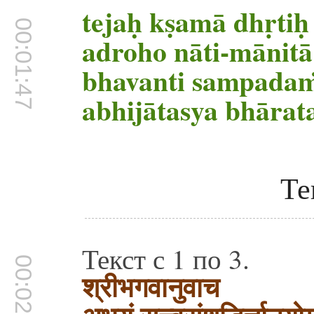
tejaḥ kṣamā dhṛti
00:01:47
adroho nāti-mānitā
bhavanti sampada
abhijātasya bhārat
Те
Текст с 1 по 3.
00:02:45
श्रीभगवानुवाच