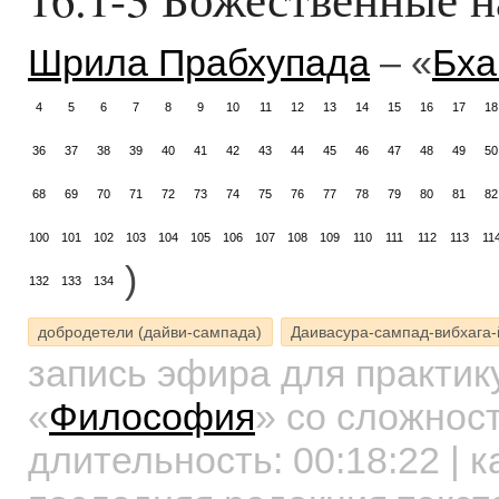
Шрила Прабхупада
– «
Бха
4
5
6
7
8
9
10
11
12
13
14
15
16
17
18
36
37
38
39
40
41
42
43
44
45
46
47
48
49
50
68
69
70
71
72
73
74
75
76
77
78
79
80
81
82
100
101
102
103
104
105
106
107
108
109
110
111
112
113
11
)
132
133
134
добродетели (дайви-сампада)
Даивасура-сампад-вибхага-
запись эфира для практи
«
Философия
»
со сложност
длительность:
00:18:22
| к