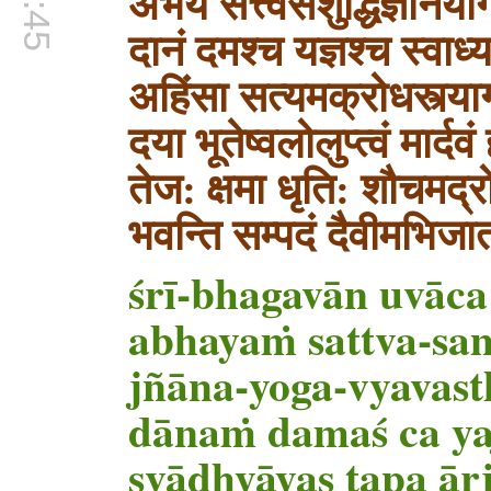
अभयं सत्त्वसंश‍ुद्धिर्ज्ञान
दानं दमश्च यज्ञश्च स्वा
अहिंसा सत्यमक्रोधस्त्याग
दया भूतेष्वलोलुप्‍त्वं मार
तेज: क्षमा धृति: शौचमद्
भवन्ति सम्पदं दैवीमभिज
śrī-bhagavān uvāca
abhayaṁ sattva-sa
jñāna-yoga-vyavast
dānaṁ damaś ca ya
svādhyāyas tapa ā