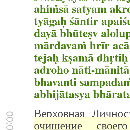
ahiṁsā satyam akr
tyāgaḥ śāntir apai
dayā bhūteṣv alolu
mārdavaṁ hrīr ac
tejaḥ kṣamā dhṛti
adroho nāti-mānitā
bhavanti sampada
abhijātasya bhārat
Верховная Личнос
очищение своего