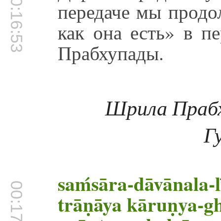
00:16:53
передаче мы продо
как она есть» в п
Прабхупады.
Шрила Праб
Г
saḿsāra-dāvānala-l
00:17:05
trāṇāya kāruṇya-