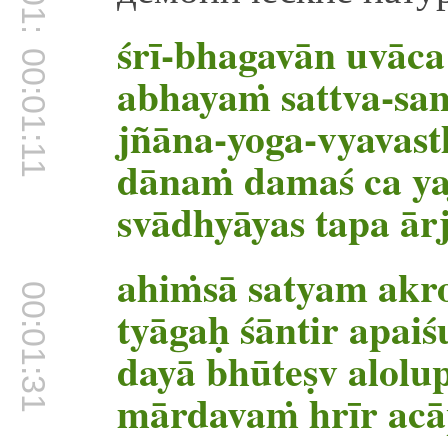
00:01:04
śrī-bhagavān uvāca
00:01:11
abhayaṁ sattva-sa
jñāna-yoga-vyavast
dānaṁ damaś ca ya
svādhyāyas tapa ā
ahiṁsā satyam akr
00:01:31
tyāgaḥ śāntir apai
dayā bhūteṣv alolu
mārdavaṁ hrīr ac