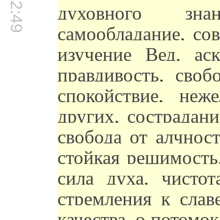
00:02:49
духовного знани
самообладание, со
изучение Вед, аск
правдивость, своб
спокойствие, неж
других, сострадан
свобода от алчност
стойкая решимость
сила духа, чистот
стремления к слав
качества, о потом