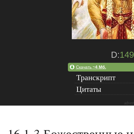
D:
149
Скачать
~4 Мб.
Транскрипт
Цитаты
adver
16.1-3 Божественные 