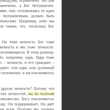
дивидуума, ограничено. Но как
аничены, а Бог безграничен.
ми, они, отталкиваясь от идеи
чи безграничным, должен быть
бъектами. Например, небо мы
я такова, что, поскольку Бог
о Он тоже личность. Бог тоже
ичность и мы тоже личности.
поклоняющиеся. В этом разница.
о, например, царь. Царь тоже
т – личность, и его граждане –
идент, или царь, или духовный
е положение, и им поклоняются.
 другие личности? Потому что
ство личностей,
эко йо бахӯна̄м̇
 множество. Богу поклоняются,
ищу, Он поддерживает, Он даёт
 нас всем. Поэтому мы должны