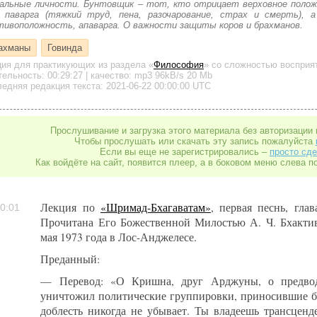
альные личности. Бунтовщик – тот, кто отрицает верховное полож
 паварга (тяжкий труд, пена, разочарование, страх и смерть), 
тивоположность, апаварга. О важности защиты коров и брахманов.
ахманы
Говинда
ция для практикующих
из раздела «
Философия
»
со сложностью восприят
тельность:
00:29:27
| качество:
mp3
96kB/s
20 Mb
едняя редакция текста: 2021-06-22 00:00:00 UTC
Прослушивание и загрузка этого материала без авторизации 
Чтобы прослушать или скачать эту запись пожалуйста
Если вы еще не зарегистрировались –
просто сде
Как войдёте на сайт, появится плеер, а в боковом меню слева п
Лекция по
«Шримад-Бхагаватам»
, первая песнь, глав
0:01
Прочитана Его Божественной Милостью А. Ч. Бхакти
мая 1973 года в Лос-Анджелесе.
Преданный:
— Перевод: «О Кришна, друг Арджуны, о предво
уничтожил политические группировки, приносившие бе
доблесть никогда не убывает. Ты владеешь трансцен