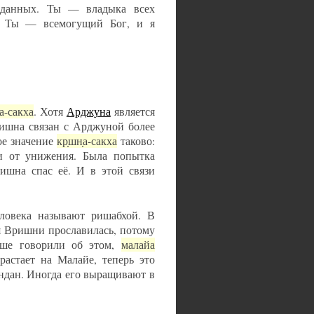
реданных. Ты — владыка всех
. Ты — всемогущий Бог, и я
̣а-сакха
. Хотя
Арджуна
является
ришна связан с Арджуной более
ое значение
кр̣шн̣а-сакха
таково:
и от унижения. Была попытка
ишна спас её. И в этой связи
еловека называют ришабхой. В
 Вришни прославилась, потому
ьше говорили об этом,
малайа
растает на Малайе, теперь это
андан. Иногда его выращивают в