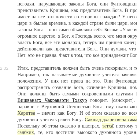
негодяи, нарушающие законы Бога, они бунтовщики
представитель Кришны, как представитель Бога. В про
имеет на все эти почести со стороны граждан? У него
цари в былые времена, в каждой стране были цари, мо
законы Бога – они сами объявляли себя Богом: «У меня
огромное царство, я Бог, я Господь всего, что меня ок
власть Бога, все эти монархи, теперь им пришёл конец 
действовали как представители Бога. Они думали, что 
Нет, это не правда. Факт в том, что всё принадлежит Бо
Итак, представитель должен быть очень покорным, и т
2:02
Например, так называемые духовные учителя заявляю
положения. У них нет права на это. Они бунтовщи
распространять сознание Бога, сознание Кришны, по
Они должны быть самыми сокровенными слугами Бо
Вишванатх Чакраварти Тхакур
говорит: [санскрит].
наравне с Верховной Личностью Бога, ему оказываю
Харитва
– значит как Богу. И об этом сказано во все
духовный учитель равен Богу.
Са̄кша̄д-дхаритвена сама
Поскольку об этом сказано в шастрах,
татха̄
, поэтому 
садбхих
, те, кто достигли высокого духовного уров