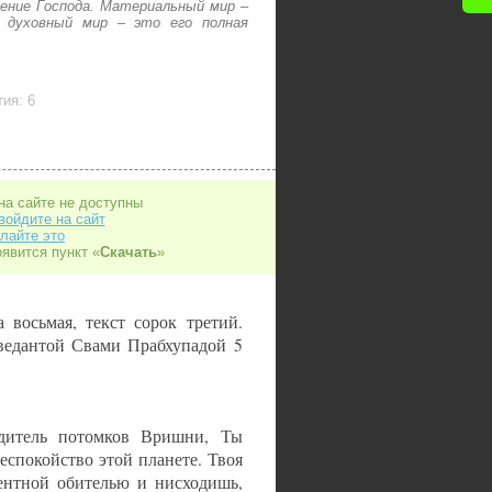
ение Господа. Материальный мир –
а духовный мир – это его полная
ия: 6
на сайте не доступны
войдите на сайт
лайте это
оявится пункт «
Скачать
»
а восьмая, текст сорок третий.
ведантой Свами Прабхупадой 5
дитель потомков Вришни, Ты
спокойство этой планете. Твоя
дентной обителью и нисходишь,