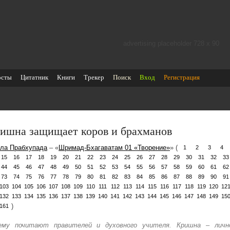
advertising placeholder 728 х 90
осты
Цитатник
Книги
Трекер
Поиск
Вход
Регистрация
ишна защищает коров и брахманов
ла Прабхупада
– «
Шримад-Бхагаватам 01 «Творение»
» (
1
2
3
4
15
16
17
18
19
20
21
22
23
24
25
26
27
28
29
30
31
32
33
44
45
46
47
48
49
50
51
52
53
54
55
56
57
58
59
60
61
62
73
74
75
76
77
78
79
80
81
82
83
84
85
86
87
88
89
90
91
103
104
105
106
107
108
109
110
111
112
113
114
115
116
117
118
119
120
12
132
133
134
135
136
137
138
139
140
141
142
143
144
145
146
147
148
149
15
)
161
ему почитают правителей и духовного учителя. Кришна – личн