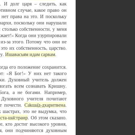
. И долг царя – следить, как
тивном случае, какое право он
 нет права на это. И поскольку
нархи, поскольку они нарушали
 столько собственности, у меня
ружает!» Когда они узурпировали
из-за этого. Потому что они не
это их собственность, царство.
гу.
Ишавасьям идам сарвам
.
огда его положение сохранится.
т: «Я Бог!» У них нет такого
ки. Духовный учитель должен
могать всем сознавать Кришну.
га, а не богами. Например,
 Духовного учителя почитают
т почести.
Са̄кша̄д-дхаритвена
.
х шастрах, это не выдумка, что
ста-ша̄страир
. Об этом сказано.
те, кто достиг высокого уровня,
ня, они подчиняются духовным