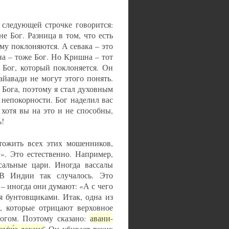
 следующей строчке говорится:
е Бог. Разница в том, что есть
кому поклоняются. А севака – это
на – тоже Бог. Но Кришна – тот
 Бог, который поклоняется. Он
йавади не могут этого понять.
 Бога, поэтому я стал духовным
 непокорности. Бог наделил вас
 хотя вы на это и не способны,
ь!
тожить всех этих мошенников,
». Это естественно. Например,
ссальные цари. Иногда вассалы
 В Индии так случалось. Это
– иногда они думают: «А с чего
я бунтовщиками. Итак, одна из
, которые отрицают верховное
Богом. Поэтому сказано:
авани-