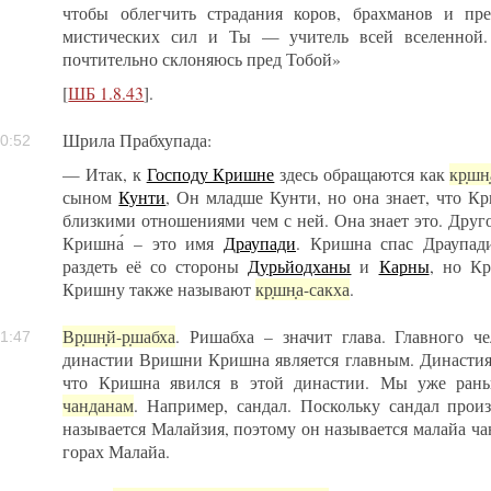
чтобы облегчить страдания коров, брахманов и п
мистических сил и Ты — учитель всей вселенной
почтительно склоняюсь пред Тобой»
[
ШБ 1.8.43
].
Шрила Прабхупада:
0:52
— Итак, к
Господу Кришне
здесь обращаются как
кр̣шн
сыном
Кунти
, Он младше Кунти, но она знает, что К
близкими отношениями чем с ней. Она знает это. Друг
Кришна́ – это имя
Драупади
. Кришна спас Драупад
раздеть её со стороны
Дурьйодханы
и
Карны
, но Кр
Кришну также называют
кр̣шн̣а-сакха
.
Вр̣шн̣й-р̣шабха
. Ришабха – значит глава. Главного ч
1:47
династии Вришни Кришна является главным. Династия
что Кришна явился в этой династии. Мы уже ран
чанданам
. Например, сандал. Поскольку сандал произ
называется Малайзия, поэтому он называется малайа ч
горах Малайа.