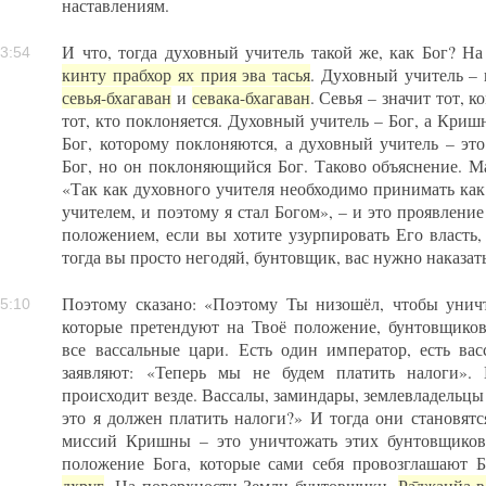
наставлениям.
И что, тогда духовный учитель такой же, как Бог? На
3:54
кинту прабхор ях прия эва тасья
. Духовный учитель – н
севья-бхагаван
и
севака-бхагаван
. Севья – значит тот, 
тот, кто поклоняется. Духовный учитель – Бог, а Криш
Бог, которому поклоняются, а духовный учитель – это
Бог, но он поклоняющийся Бог. Таково объяснение. Ма
«Так как духовного учителя необходимо принимать как
учителем, и поэтому я стал Богом», – и это проявление
положением, если вы хотите узурпировать Его власть,
тогда вы просто негодяй, бунтовщик, вас нужно наказат
Поэтому сказано: «Поэтому Ты низошёл, чтобы унич
5:10
которые претендуют на Твоё положение, бунтовщиков
все вассальные цари. Есть один император, есть ва
заявляют: «Теперь мы не будем платить налоги».
происходит везде. Вассалы, заминдары, землевладельцы 
это я должен платить налоги?» И тогда они становятс
миссий Кришны – это уничтожать этих бунтовщиков
положение Бога, которые сами себя провозглашают 