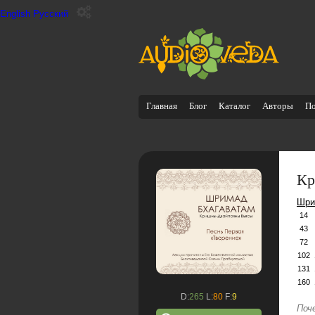
English
Русский
Главная
Блог
Каталог
Авторы
П
Кр
Шри
14
43
72
102
131
160
D:
265
L:
80
F:
9
Поч