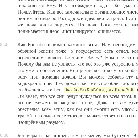
поклоняться Ему. Нам необходима вода – Бог дал н
Пользуйтесь. Как всё замечательно организовано: чист
она не портилась. Господь всё идеально устроил. Если 
же вода дистиллируется. По воле Бога солнце исп
поднимается в небо, дистиллируется, очищается.
Как Бог обеспечивает каждого всем? Нам необходим 
9:05
обычной жизни тоже, в государстве есть отдел, ко
освещением, водоснабжением. Зачем? Нам всё это н
Почему бы вам не увидеть, что всё это уже устроено в м
это уже второстепенно. Но прежде всего всем этим обес
воду при помощи дождя. Вы можете собрать эту в
водохранилище. Без дождя вы не способны достат
снабженец – это Бог.
Эко йо бахӯна̄м̇ видадха̄ти ка̄ма̄н
.
Он знает, что все они будут нуждаться во всём этом: в 
вы не сможете выращивать пищу. Даже те, кто едя
обеспечил всем этим, как бы они смогли есть мясо?
травой, и только после этого вы можете отвезти его на
изощрённым разумом.
Бог кормит нас пищей, тем не менее, мы бунтуем. Э
0:35