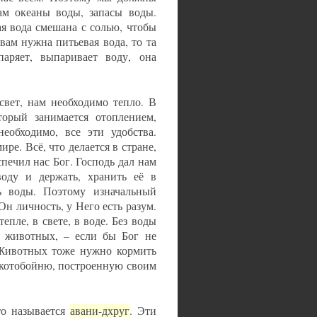
ам океаны воды, запасы воды.
ая вода смешана с солью, чтобы
вам нужна питьевая вода, то та
аряет, выпаривает воду, она
свет, нам необходимо тепло. В
торый занимается отоплением,
еобходимо, все эти удобства.
ире. Всё, что делается в стране,
печил нас Бог. Господь дал нам
оду и держать, хранить её в
ь воды. Поэтому изначальный
 Он личность, у Него есть разум.
тепле, в свете, в воде. Без воды
т животных, – если бы Бог не
 Животных тоже нужно кормить
 скотобойню, построенную своим
то называется
авани-дхруг
. Эти