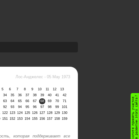
Лос-Анджелес
-
05 May 1973
5
6
7
8
9
10
11
12
13
34
35
36
37
38
39
40
41
42
63
64
65
66
67
68
69
70
71
92
93
94
95
96
97
98
99
101
1
122
123
124
125
126
127
128
129
130
0
151
152
153
154
155
156
157
158
159
ость, которая поддерживает все