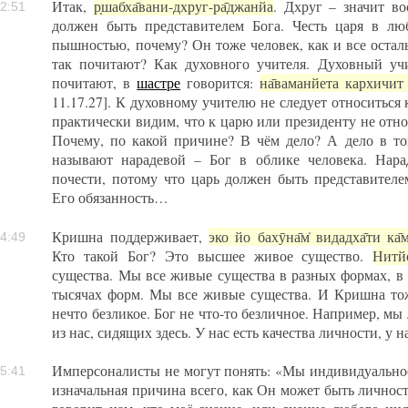
Итак,
р̣шабха̄вани-дхруг-ра̄джанйа
. Дхруг – значит в
2:51
должен быть представителем Бога. Честь царя в лю
пышностью, почему? Он тоже человек, как и все остал
так почитают? Как духовного учителя. Духовный учи
почитают, в
шастре
говорится:
на̄ваманйета кархичит а
11.17.27]. К духовному учителю не следует относиться
практически видим, что к царю или президенту не отно
Почему, по какой причине? В чём дело? А дело в то
называют нарадевой – Бог в облике человека. Нара
почести, потому что царь должен быть представителе
Его обязанность…
Кришна поддерживает,
эко йо бахӯна̄м̇ видадха̄ти ка̄м
4:49
Кто такой Бог? Это высшее живое существо.
Нитйо
существа. Мы все живые существа в разных формах, в
тысячах форм. Мы все живые существа. И Кришна то
нечто безликое. Бог не что-то безличное. Например, мы
из нас, сидящих здесь. У нас есть качества личности, у 
Имперсоналисты не могут понять: «Мы индивидуально
5:41
изначальная причина всего, как Он может быть личнос