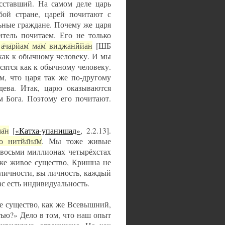
осставший. На самом деле царь
бой стране, царей почитают с
ьные граждане. Почему же царя
тель почитаем. Его не только
̄ча̄рйам̇ ма̄м̇ виджа̄нӣйа̄н
[ШБ
 как к обычному человеку. И мы
сятся как к обычному человеку.
м, что царя так же по-другому
дева. Итак, царю оказываются
м Бога. Поэтому его почитают.
а̄н
[
«Катха-упанишад»
, 2.2.13].
 нитйа̄на̄м̇
. Мы тоже живые
 восьми миллионах четырёхстах
же живое существо, Кришна не
 личности, вы личность, каждый
нас есть индивидуальность.
е существо, как же Всевышний,
тью?» Дело в том, что наш опыт