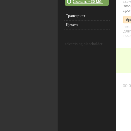
Скачать
~20 Мб.
ост
это
про
Транскрипт
бр
Цитаты
лек
дли
посл
advertising placeholder
00:0