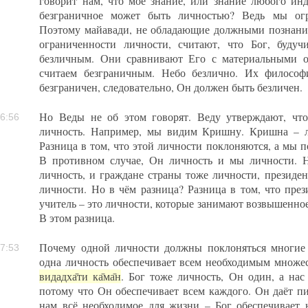
говорит нам, что моё знание, или знание любого ин
безграничное может быть личностью? Ведь мы огр
Поэтому майавади, не обладающие должными познания
ограниченности личности, считают, что Бог, буду
безличным. Они сравнивают Его с материальными о
считаем безграничным. Небо безлично. Их философи
безграничен, следовательно, Он должен быть безличен.
Но Веды не об этом говорят. Веду утверждают, чт
6:56
личность. Например, мы видим Кришну. Кришна – л
Разница в том, что этой личности поклоняются, а мы 
В противном случае, Он личность и мы личности. Н
личность, и граждане страны тоже личности, президен
личности. Но в чём разница? Разница в том, что през
учитель – это личности, которые занимают возвышенно
В этом разница.
Почему одной личности должны поклоняться многие
7:53
одна личность обеспечивает всем необходимым множе
видадха̄ти ка̄ма̄н
. Бог тоже личность, Он один, а нас
потому что Он обеспечивает всем каждого. Он даёт п
нам всё необходимое для жизни – Бог обеспечивает