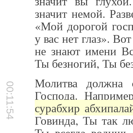
значит вы глухой
значит немой. Разв
«Мой дорогой госп
у вас нет глаз». Во
не знают имени Вс
Ты безногий, Ты без
Молитва должна 
00:11:54
Господа. Например
сурабхир абхипала
Говинда, Ты так л
Ты всегда водишь 