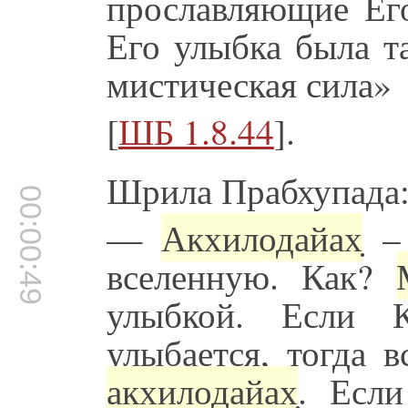
прославляющие Его
Его улыбка была т
мистическая сила»
[
ШБ 1.8.44
].
Шрила Прабхупада
00:00:49
—
Акхилодайах̣
– 
вселенную. Как?
улыбкой. Если 
улыбается, тогда в
акхилодайах̣
. Есл