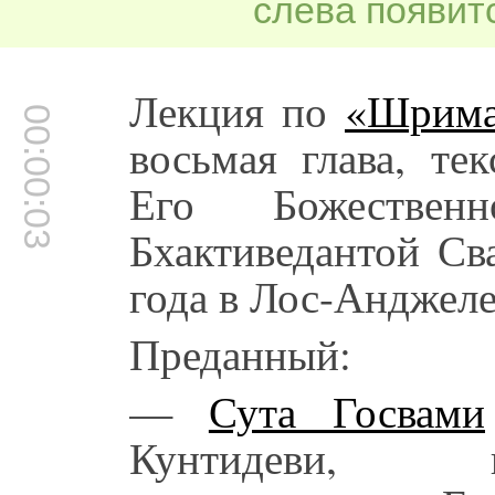
слева появитс
Лекция по
«Шрима
00:00:03
восьмая глава, те
Его Божестве
Бхактиведантой Св
года в Лос-Анджеле
Преданный:
—
Сута Госвами
Кунтидеви, 