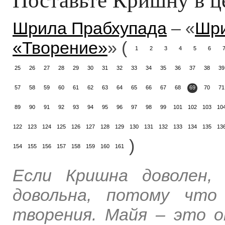
Шрила Прабхупада
– «
Шри
«Творение»
» (
1
2
3
4
5
6
25
26
27
28
29
30
31
32
33
34
35
36
37
38
39
57
58
59
60
61
62
63
64
65
66
67
68
69
70
71
89
90
91
92
93
94
95
96
97
98
99
101
102
103
10
122
123
124
125
126
127
128
129
130
131
132
133
134
135
13
)
154
155
156
157
158
159
160
161
Если Кришна доволен,
довольна, потому что
творения. Майя – это 