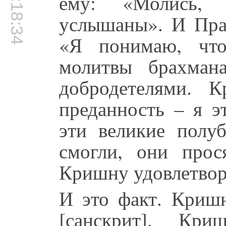
00:18:34
ему: «Молись,
услышаны». И Пра
«Я понимаю, что
молитвы брахмана
добродетелями. 
преданность – я э
эти великие полу
смогли, они прос
Кришну удовлетворя
И это факт. Криш
[санскрит]. Кри