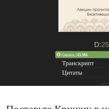
D:
25
Скачать
~21 Мб.
Транскрипт
Цитаты
adver
Поставьте Кришну в ц