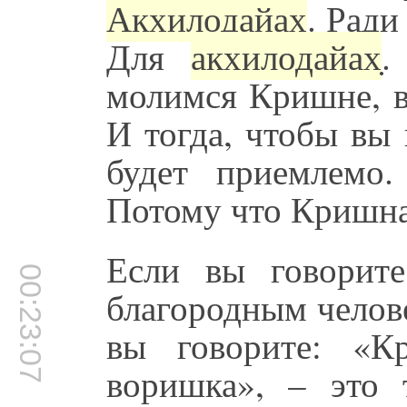
Акхилодайах̣
. Ради
Для
акхилодайах̣
.
молимся Кришне, в
И тогда, чтобы вы
будет приемлемо
Потому что Кришна 
Если вы говорит
00:23:07
благородным челов
вы говорите: «К
воришка», – это 