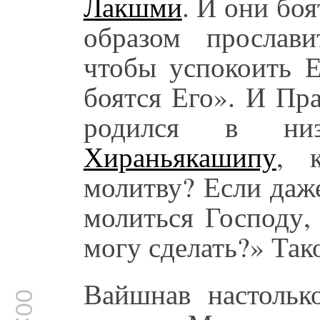
Лакшми
. И они бо
образом прослав
чтобы успокоить Е
боятся Его». И Пр
родился в ни
Хираньякашипу
, 
молитву? Если даж
молиться Господу,
могу сделать?» Так
Вайшнав настольк