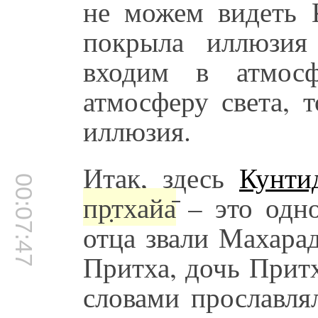
не можем видеть 
покрыла иллюзия
входим в атмос
атмосферу света, 
иллюзия.
Итак, здесь
Кунти
00:07:47
пр̣тхайа̄
– это одно
отца звали Махара
Притха, дочь Прит
словами прославл