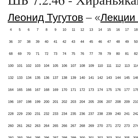
Леонид Тугутов
– «
Лекции
4
5
6
7
8
9
10
11
12
13
14
15
16
17
18
36
37
38
39
40
41
42
43
44
45
46
47
48
49
50
68
69
70
71
72
73
74
75
76
77
78
79
80
81
82
100
101
102
103
104
105
106
107
108
109
110
111
112
113
11
132
133
134
135
136
137
138
139
140
141
142
143
144
145
14
164
165
166
167
168
169
170
171
172
173
174
175
176
177
17
196
197
198
199
200
201
202
203
204
205
206
207
208
209
21
228
229
230
231
232
233
234
235
236
237
238
239
240
241
24
260
261
262
263
264
265
266
267
268
269
270
271
272
273
27
292
293
294
295
296
297
298
299
300
301
302
303
304
305
30