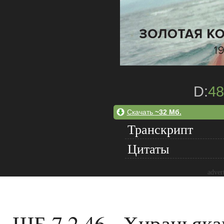
D:
48
Скачать
~32 Мб.
Транскрипт
Цитаты
adver
ШБ 7.2.46 - Хираньяк