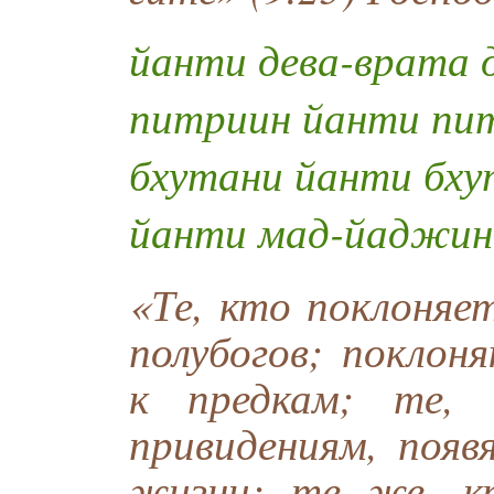
йанти дева-врата 
питриин йанти пи
бхутани йанти бх
йанти мад-йаджин
«Те, кто поклоняе
полубогов; поклон
к предкам; те, 
привидениям, появ
жизни; те же, к