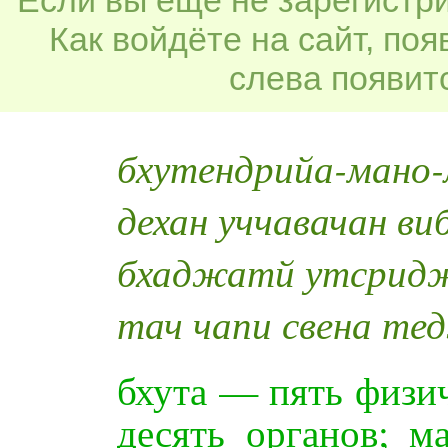
Как войдёте на сайт, по
слева появитс
бхутендрийа-мано-
дехан уччавачан ви
бхаджатй утсридж
тач чапи свена те
бхута — пять физи
десять органов; 