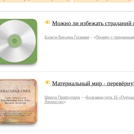
Можно ли избежать страданий 
Бхакти Вигьяна Госвами
– «
Почему с преданным
Материальный мир - перевёрну
Шрила Прабхупада
– «
Бхагавад-гита 15 «Пуруш
Личности»
»