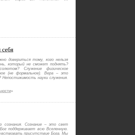
 себя
жно довериться тому, кого нельзя
нь, который не сможет поднять?
олютом? Служение физическое
ное (не формальное). Вера – это
? Непостижимость науки служения.
ьности
»
ю сознания. Сознание – это свет
Бог поддерживает всю Вселенную.
чувствовать присутствие Бога. Мы