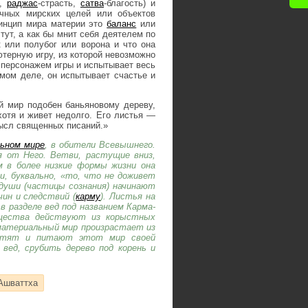
е,
раджас
-страсть,
сатва
-благость) и
чных мирских целей или объектов
ринцип мира материи это
баланс
или
тут, а как бы мнит себя деятелем по
к или полубог или ворона и что она
терную игру, из которой невозможно
 персонажем игры и испытывает весь
амом деле, он испытывает счастье и
й мир подобен баньяновому дереву,
 хотя и живет недолго. Его листья —
мысл священных писаний.»
ьном мире
, в обители Всевышнего.
 от Него. Ветви, растущие вниз,
 в более низкие формы жизни она
 буквально, «то, что не доживет
 души (частицы сознания) начинают
ин и следствий (
карму
). Листья на
 разделе вед под названием Карма-
ущества действуют из корыстных
 материальный мир произрастает из
растят и питают этот мир своей
ед, срубить дерево под корень и
Ашваттха