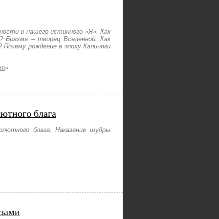
ьности и нашего истинного «Я». Как
? Брахма – творец Вселенной. Как
 Почему рождение в эпоху Кали-юги
ия
»
лютного блага
олютного блага. Наказание шудры
азами