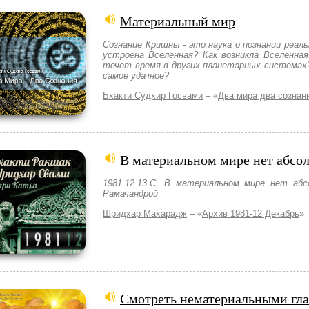
Материальный мир
Сознание Кришны - это наука о познании реал
устроена Вселенная? Как возникла Вселенная
течет время в других планетарных системах?
самое удачное?
Бхакти Судхир Госвами
– «
Два мира два сознан
В материальном мире нет абсо
1981.12.13.C. В материальном мире нет абс
Рамачандрой
Шридхар Махарадж
– «
Архив 1981-12 Декабрь
»
Смотреть нематериальными гл