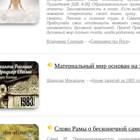
Пуранджане [ШБ 4-26] Образовательные прое
ответы: Зашлакованность в ногах; Если выб
ломайте стереотипы своей жизни сразу;
смерти; Летние и осенние туры в Гимала
Прабхупада смог отодвинуть момент смер
занимаетесь духовной практикой; Приезд Пр
духовный мир только тогда, когда родители н
Владимир Слепцов
– «
Совершенство Йоги
»
Материальный мир основан на 
Шридхар Махарадж
– «
Архив записей за 1983 г
Слово Рамы о бесконечной сам
Сарга 28. Противоположности существов