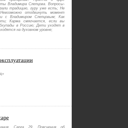
кты Владимира Слепцова. Вопросы-
рали традицию, гуру уже есть; Не
 Невозможно отодвинуть момент
и с Владимиром Слепцовым; Как
ти; Карма смягчается, если вы
абхупады в Россию; Дети уходят в
аходятся на духовном уровне;
эксплуатации
од
»
саре
ания. Сарга 29. Пояснения об