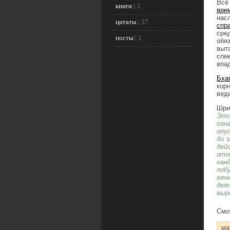
Всё
книги
|
3
вре
нас
цитаты
|
37
спр
сре
посты
|
1
обя
выт
спе
впа
Бха
кор
вед
Шри
Это
озн
опу
до 
дей
это
кан
поб
веч
дея
выр
Смо
ма