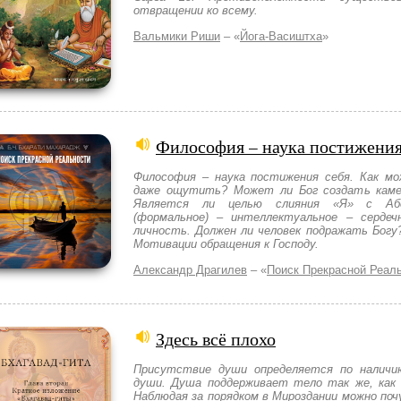
отвращении ко всему.
Вальмики Риши
– «
Йога-Васиштха
»
Философия – наука постижения
Философия – наука постижения себя. Как мо
даже ощутить? Может ли Бог создать каме
Является ли целью слияния «Я» с Абс
(формальное) – интеллектуальное – сердеч
личность. Должен ли человек подражать Богу
Мотивации обращения к Господу.
Александр Драгилев
– «
Поиск Прекрасной Реал
Здесь всё плохо
Присутствие души определяется по наличи
души. Душа поддерживает тело так же, как 
Наблюдая за порядком в Мироздании можно по