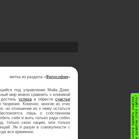
метка из раздела «
Философия
»
ящийся под управление Майа Дэви.
ный мир можно сравнить с клиникой
е достичь
успеха
и обрести
счастье
 творения. Конечно, многие из этих
е, но отношение их к нему остаться
беспокоятся лишь о собственном
бить себя и жить только ради себя»
д, только свою нацию, или только
ещей. Ум и разум в совокупности с
где все временно.