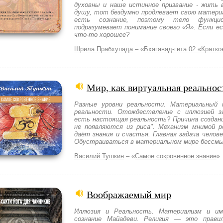
духовны и наше истинное призвание - жить 
душу, тот бездумно продлевает свою матери
есть сознание, поэтому тело функцио
подразумевает понимание своего «Я». Если е
что-то хорошее?
Шрила Прабхупада
– «
Бхагавад-гита 02 «Кратко
Мир, как виртуальная реальнос
Разные уровни реальности. Материальный 
реальности. Отождествление с иллюзией 
есть настоящая реальность? Причина создани
не появляются из риса". Механизм мнимой р
даёт знания и счастья. Главная задача челове
Обустраиваться в материальном мире бессмы
Василий Тушкин
– «
Самое сокровенное знание
»
Воображаемый мир
Иллюзия и Реальность. Материализм и им
сознание Майадеви. Религия — это прави