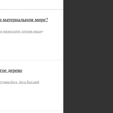
в материальном мире?
и происходят плохие вещи
»
тое дерево
оттама-йога, йога Высшей