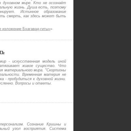
в духовном мире. Кто не осознаёт
альную жизнь. Душа есть, поэтому
нирует. Истинное образование
сть смерть, как здесь может быть
е изложение Бхагавад-гиты»
»
ть
мир - искусственная модель иной
затягивает живое существо. Что
я материального мира. "Скорпионы
еальности. Временная материя не
ка - пробудиться к духовной жизни.
сленно. Вопросы и ответы.
персонализм. Сознание Кришны и
льный угол восприятия. Система