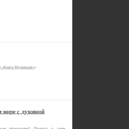
 «Книга Мудрецов»
»
м мире с духовной
ным принципам? Притча о царе