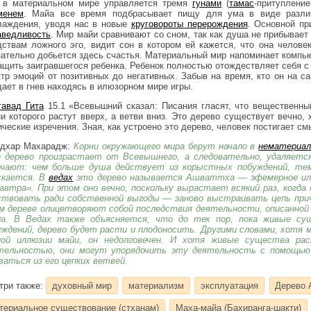
 в материальном мире управляется тремя
гунами
(
тамас
-притуплени
менем
. Майа все время подбрасывает пищу для ума в виде разли
лаждения, уводя нас в новые
круговороты перерождения
. Основной п
аведливость
. Мир майи сравнивают со сном, так как душа не прибывает 
дствам ложного эго, видит сон в котором ей кажется, что она челове
зательно добьется здесь счастья. Материальный мир напоминает компью
ащить заигравшегося ребенка. Ребенок полностью отождествляет себя с
ктр эмоций от позитивных до негативных. Забыв на время, кто он на с
дает в гнев находясь в илюзорном мире игры.
гавад Гита
15.1 «Всевышний сказал: Писания гласят, что вещественны
ни которого растут вверх, а ветви вниз. Это дерево существует вечно,
ические изречения. Зная, как устроено это дерево, человек постигает с
дхар Махарадж:
Корни окружающего мира берут начало в
нематериал
 дерево произрастает от Всевышнего, а следовательно, удаляется
ачают: чем больше душа действует из корыстных побуждений, тем
скается. В
ведах
это дерево называется Ашваттха — эфемерное или,
завтра». При этом оно вечно, поскольку вырастает всякий раз, когда
ствовать ради собственной выгоды — заново выстраивать цепь прич
м дереве олицетворяют собой последствия деятельности, описанной в
да. В Ведах также объясняется, что до тех пор, пока живые с
уждений, дерево будет расти и плодоносить. Другими словами, хотя
ной иллюзии майи, он недолговечен. И хотя живые существа 
тельностью, они могут упорядочить эту деятельность с помощью в
ваться из его цепких ветвей.
три также:
духовный мир
материализм
эксплуатация
Дерево 
териальное существование (стханам)
Маха-майа (Бахиранга-шакти)