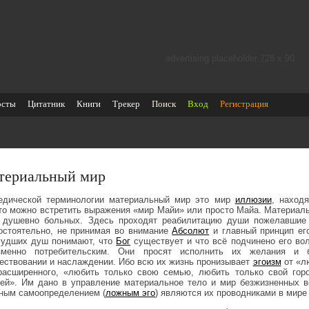
advertising placeholder 728 х 90
осты
Цитатник
Книги
Трекер
Поиск
Вход
Регистрация
териальный мир
едической терминологии материальный мир это мир
иллюзии
, наход
то можно встретить выражения «мир Майи» или просто Майа. Материаль
 душевно больных. Здесь проходят реабилитацию души пожелавши
остоятельно, не принимая во внимание
Абсолют
и главный принцип его
лудших душ понимают, что
Бог
существует и что всё подчинено его вол
зменно потребительским. Они просят исполнить их желания и 
ествовании и наслаждении. Ибо всю их жизнь пронизывает
эгоизм
от «лю
расширенного, «любить только свою семью, любить только свой горо
ей». Им дано в управление материальное тело и мир безжизненных в
ным самоопределением (
ложным эго
) являются их проводниками в мире 