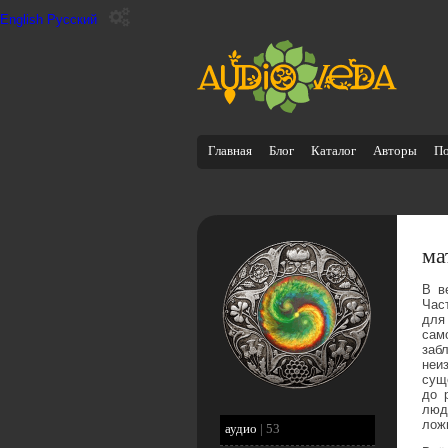
English
Русский
Главная
Блог
Каталог
Авторы
П
ма
В в
Час
для
сам
заб
неи
сущ
до 
люд
лож
аудио
|
53