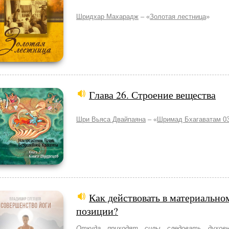
Шридхар Махарадж
– «
Золотая лестница
»
Глава 26. Строение вещества
Шри Вьяса Двайпаяна
– «
Шримад Бхагаватам 03
Как действовать в материально
позиции?
Откуда приходят силы следовать духов