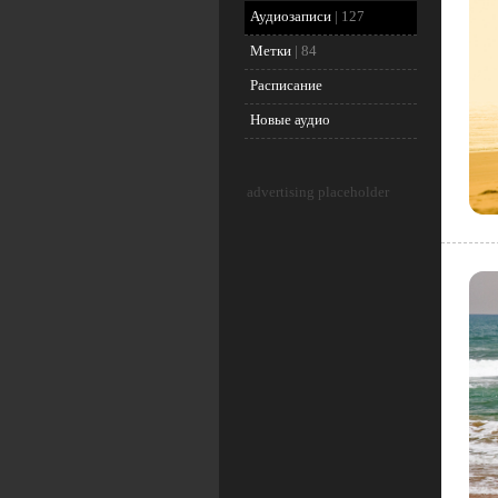
Аудиозаписи
|
127
Метки
|
84
Расписание
Новые аудио
advertising placeholder