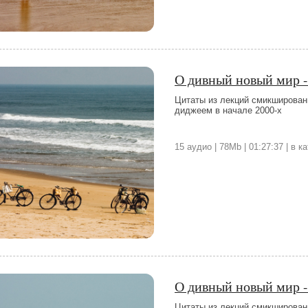
О дивный новый мир -
Цитаты из лекций смикширован
диджеем в начале 2000-х
15 аудио | 78Mb | 01:27:37 | в 
О дивный новый мир -
Цитаты из лекций смикширован