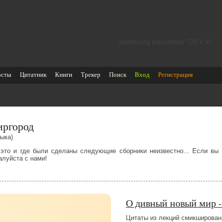
advertising placeholder 728 х 90
осты
Цитатник
Книги
Трекер
Поиск
Вход
Регистрация
ргород
ыка)
 это и где были сделаны следующие сборники неизвестно... Если вы
алуйста с нами!
О дивный новый мир -
Цитаты из лекций смикширован