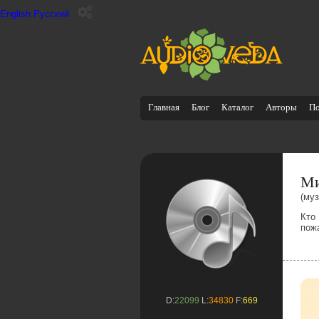
English
Русский
Главная
Блог
Каталог
Авторы
П
Ми
(муз
Кто
пож
D:
22099
L:
34830
F:
669