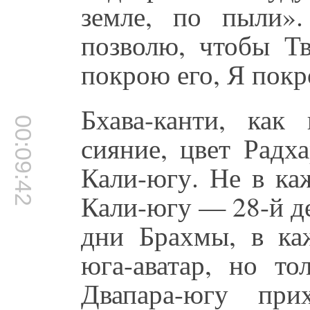
земле, по пыли».
позволю, чтобы Тв
покрою его, Я покр
Бхава-канти, как 
00:09:42
сияние, цвет Радх
Кали-югу. Не в ка
Кали-югу — 28-й д
дни Брахмы, в ка
юга-аватар, но т
Двапара-югу при