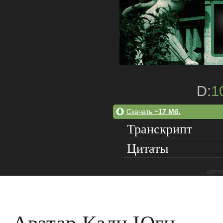
D:
1
Скачать
~17 Мб.
Транскрипт
Цитаты
adver
Аватар Кали Юги