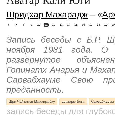
Шридхар Махарадж
– «
Ар
6
7
8
9
10
11
12
13
14
15
16
17
18
19
20
Запись беседы с Б.Р. 
ноября 1981 года. О 
развёрнутое объясне
Гопинатх Ачарья и Маха
Сарвабхауме Свою п
преданность.
Шри Чайтанья Махапрабху
аватары Бога
Сарвабхаума 
запись беседы для глубок