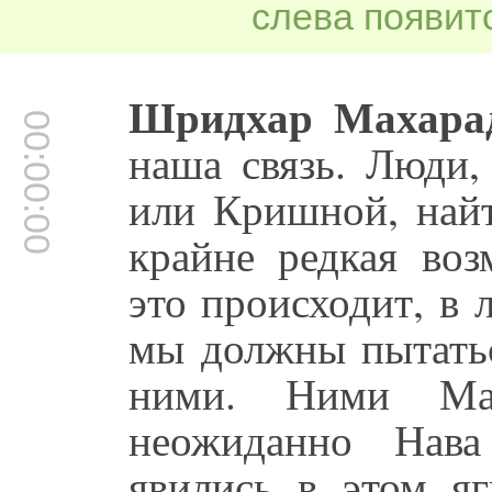
слева появитс
Шридхар Махара
00:00:00
наша связь. Люди
или Кришной, най
крайне редкая воз
это происходит, в
мы должны пытатьс
ними. Ними Ма
неожиданно Нава
явились в этом яг