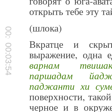
говорят о юга-ава
открыть тебе эту та
(шлока)
00:03:45
Вкратце и скры
00:03:54
выражение, одна 
варнам твишак
паршадам йаджн
паджанти хи суме
поверхности, такой
черное и в окруж