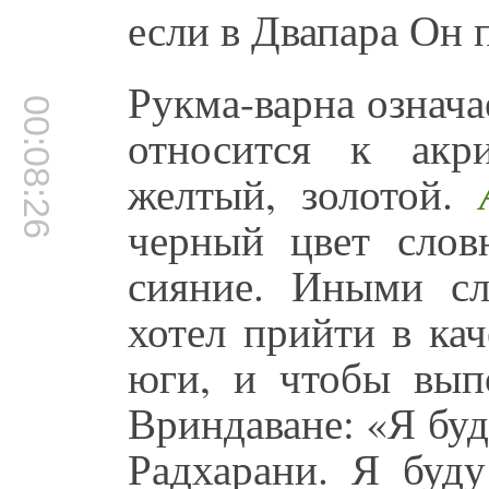
если в Двапара Он 
Рукма-варна означа
00:08:26
относится к акр
желтый, золотой.
черный цвет слов
сияние. Иными сл
хотел прийти в ка
юги, и чтобы вып
Вриндаване: «Я буд
Радхарани. Я буду