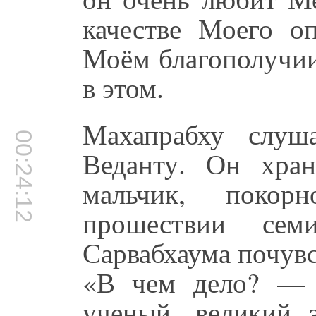
качестве Моего оп
Моём благополучии
в этом.
Махапрабху слуш
00:24:12
Веданту. Он хра
мальчик, поко
прошествии сем
Сарвабхаума почувс
«В чем дело? — 
ученый, великий 