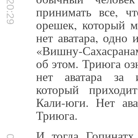
00:20:29
принимать все, ч
орешек, который м
нет аватара, одно
«Вишну-Сахасранам
об этом. Триюга оз
нет аватара за и
который приходи
Кали-юги. Нет ава
Триюга.
И тогда Гопинатх