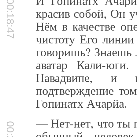
И Гопинатх Ачар
00:18:47
красив собой, Он у
Нём в качестве оп
чистоту Его линии
говоришь? Знаешь 
аватар Кали-юги.
Навадвипе, и
подтверждение том
Гопинатх Ачарйа.
— Нет-нет, что ты 
обычный человек