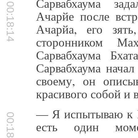
Сарвабхаума зад
00:18:14
Ачарйе после встр
Ачарйа, его зят
сторонником Мах
Сарвабхаума Бхат
Сарвабхаума начал
своему, он описы
красивого собой и 
— Я испытываю к 
00:18:52
есть один мом