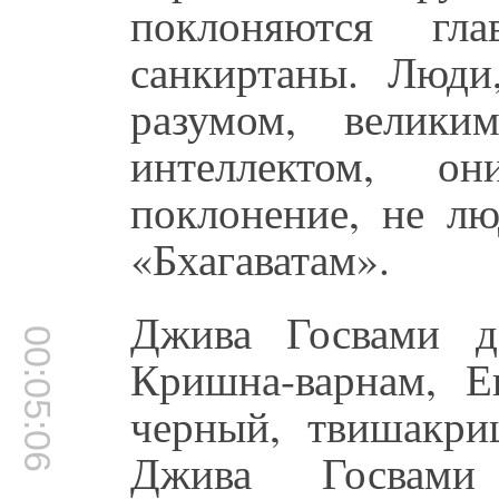
поклоняются гл
санкиртаны. Люди
разумом, велики
интеллектом, о
поклонение, не лю
«Бхагаватам».
Джива Госвами д
00:05:06
Кришна-варнам, Е
черный, твишакри
Джива Госвами