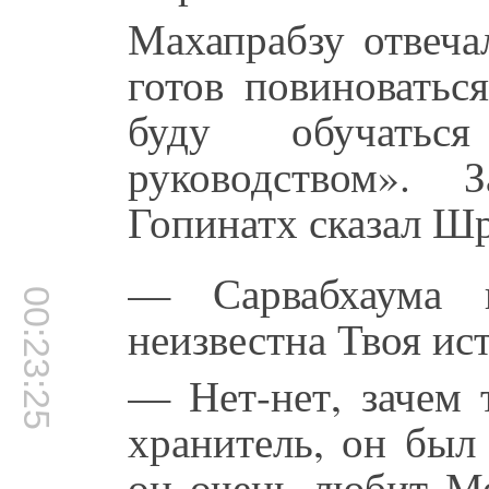
Махапрабзу отвеч
готов повиноватьс
буду обучать
руководством».
Гопинатх сказал Ш
— Сарвабхаума 
00:23:25
неизвестна Твоя ис
— Нет-нет, зачем
хранитель, он был
он очень любит Ме