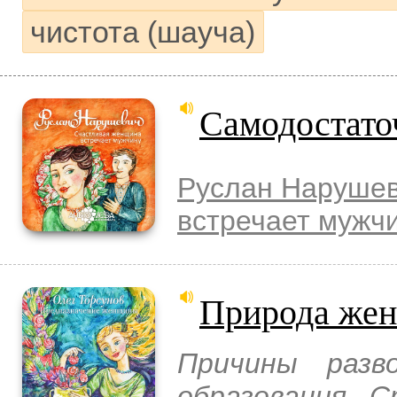
чистота (шауча)
Самодостат
Руслан Наруше
встречает мужч
Природа же
Причины разв
образования. С