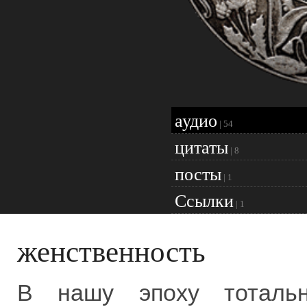
аудио
|
54
цитаты
|
8
посты
|
1
Ссылки
|
1
женственность
В нашу эпоху тотальн