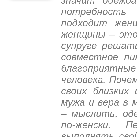
значит одежд
потребность 
подходит жен
женщины – это 
супруге решат
совместное пи
благоприятн
человека. Поче
своих близких
мужа и вера в 
– мыслить, од
по-женски. 
выполнять сво