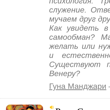
психология. Т
служение. Отв
мучаем друг дру
Как увидеть в
самообман? М
желать или ну
и естествен
Существуют п
Венеру?
Гуна Манджари