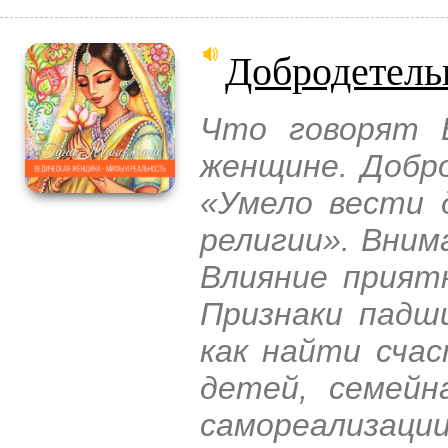
Добродетель
Что говорят В
женщине. Добр
«Умело вести 
религии». Вни
Влияние прият
Признаки падш
как найти счас
детей, семейн
самореализаци