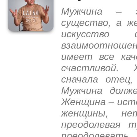
Мужчина – э
существо, а ж
искусство
взаимоотношен
имеет все ка
счастливой.
сначала отец
Мужчина долж
Женщина – исто
женщины, не
преодолевая т
преодолеват