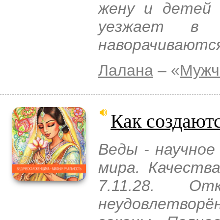
жену и детей
уезжает в 
наворачиваются
Лалана
– «
Мужч
Как создают
Веды - научное
мира. Качеств
7.11.28. О
неудовлетворё