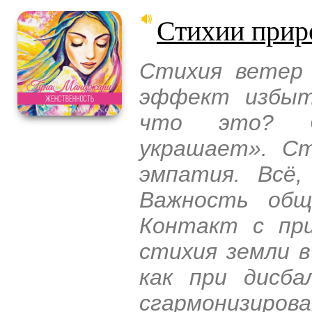
Стихии прир
Стихия ветер 
эффект избыт
что это? С
украшает». Ст
эмпатия. Всё,
Важность общ
Контакт с при
стихия земли 
как при дисба
сгармонизиро