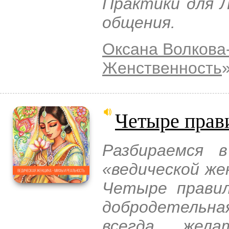
Практики для Л
общения.
Оксана Волкова
Женственность
Четыре прав
Разбираемся 
«ведической же
Четыре правил
добродетельн
всегда жела