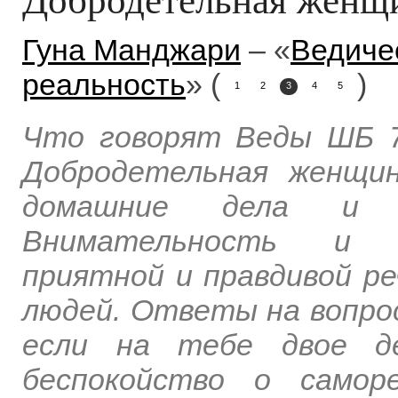
Гуна Манджари
– «
Ведиче
реальность
» (
)
1
2
3
4
5
Что говорят Веды ШБ 7.
Добродетельная женщи
домашние дела и з
Внимательность и ч
приятной и правдивой р
людей. Ответы на вопрос
если на тебе двое де
беспокойство о самор