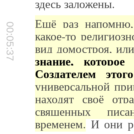
здесь заложены.
Ещё раз напомню,
00:05:37
какое-то религиозн
вид домостроя, или
знание, которое
Создателем этог
универсальной при
находят своё отр
священных писа
временем.
И они ра