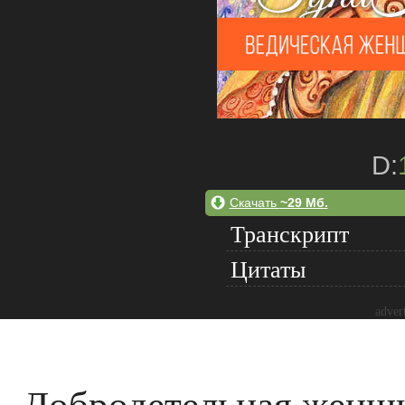
D:
Скачать
~29 Мб.
Транскрипт
Цитаты
adver
Добродетельная женщи