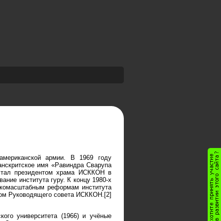
американской армии. В 1969 году
анскритское имя «Равиндра Сварупа
стал президентом храма ИСККОН в
ние института гуру. К концу 1980-х
окомасштабным реформам института
ном Руководящего совета ИСККОН.[2]
ого университета (1966) и учёные