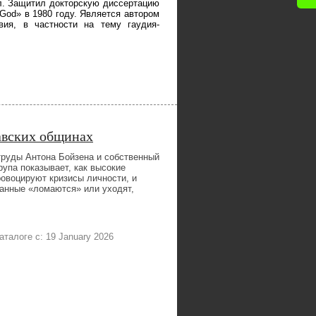
пл. Защитил докторскую диссертацию
s God» в 1980 году. Является автором
ия, в частности на тему гаудия-
авских общинах
труды Антона Бойзена и собственный
упа показывает, как высокие
овоцируют кризисы личности, и
данные «ломаются» или уходят,
каталоге с: 19 January 2026