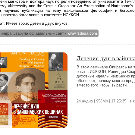
пени магистра и доктора наук по религиоведению от университета Тем
ему «Necessity and the Cosmic Organism: An Examination of Hartshorne’
а научных публикаций на тему вайшнавской философии и богослов
шнавского богословия в контексте ИСККОН.
ат. Имеет троих детей и двух внуков.
индра Сварупа официальный сайт -
www.rsdasa.com
Лечение душ в вайшн
В этом семинаре Опираясь на 
опыт в ИСККОН, Равиндра Свар
духовные идеалы неизбежно пр
объясняет, почему многие пре
вместо того чтобы вырасти.
24 аудио | 958Mb | 17:25:35 | в 