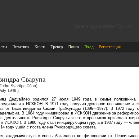
advertising placeholder 728 х 90
осты
Цитатник
Книги
Трекер
Поиск
Вход
Регистрация
виндра Сварупа
īndra Svarūpa Dāsa)
July 1949 )
ьям Дедуайлер родился 27 июля 1949 года в семье полковника 
соединился к ИСККОН. В 1971 году получив духовное посвящение и с
а» от Бхактиведанты Свами Прабхупады (1896—1977). В 1972 году 
адельфии. В 1984 году инициировал в ИСККОН движение за реформирова
ов деятельность Равиндры Сварупы и его сторонников привела к шир
у в ИСККОН. В 1986 году стал инициирующим гуру, а в 1987 году — чле
014 году ушёл с поста члена Руководящего совета.
ет академическую степень бакалавра по философии от Пенсильванск