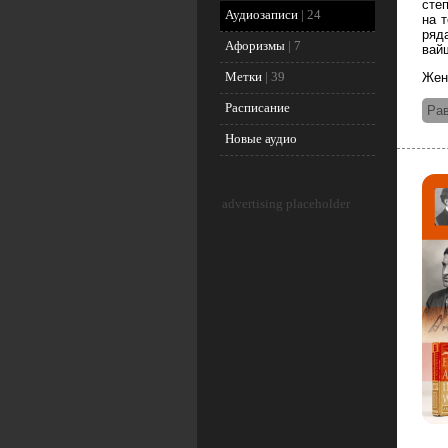
сте
Аудиозаписи
|
24
на т
ряд
Афоризмы
|
7
вай
Метки
|
39
Жен
Расписание
Рав
Новые аудио
advertising placeholder