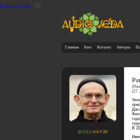
English
Русский
Главная
Блог
Каталог
Авторы
П
Ра
(Rav
(27 
Уил
при
Дас
Фил
год
гур
В 2
D:
223
L:
448
F:
25
Име