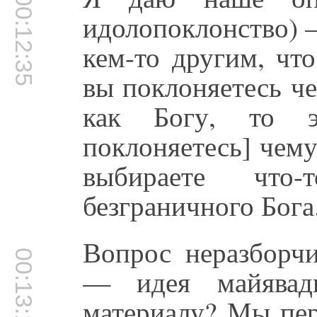
00:12:35
идолопоклонство) —
кем-то другим, что
вы поклоняетесь че
как Богу, то э
поклоняетесь] чем
выбираете что-
безграничного Бога
Вопрос неразборчи
00:13:18
— идея майявад
материалу? Мы пер