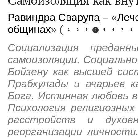
Равиндра Сварупа
– «
Леч
общинах
» (
1
2
3
4
5
6
7
8
Социализация преданн
самоизоляции. Социально
Бойзену как высшей си
Прабхупады и ачарьев 
Бога. Истинная любовь в
Психология религиозных
расстройств и духов
реорганизации личности