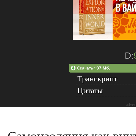
D:
Скачать
~37 Мб.
Транскрипт
Цитаты
adver
Самоизоляция как вну