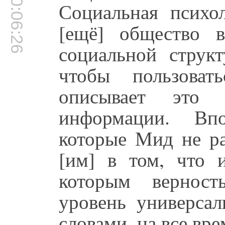
00:06:26
Социальная психол
[ещё] общество в
социальной струк
чтобы пользова
описывает это 
информации. Впо
которые Мид не ра
[им] в том, что 
которым верност
уровень универса
словами, на все вре