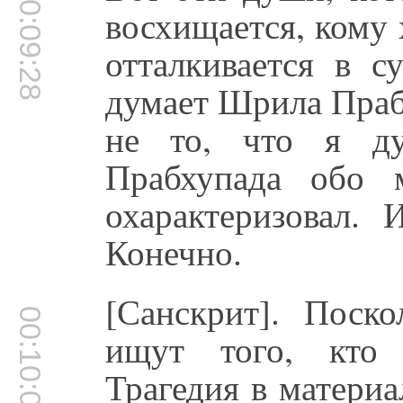
00:09:28
восхищается, кому 
отталкивается в с
думает Шрила Праб
не то, что я д
Прабхупада обо 
охарактеризовал. 
Конечно.
[Санскрит]. Поск
00:10:05
ищут того, кто 
Трагедия в материа