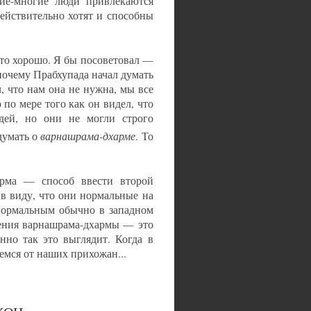
е-многие люди привлекаются
ействительно хотят и способны
это хорошо. Я бы посоветовал —
 почему Прабхупада начал думать
, что нам она не нужна, мы все
по мере того как он видел, что
дей, но они не могли строго
варнашрама-дхарме
 думать о
. То
арма — способ ввести второй
в виду, что они нормальные на
 нормальным обычно в западном
рения варнашрама-дхармы — это
нно так это выглядит. Когда в
емся от наших прихожан...