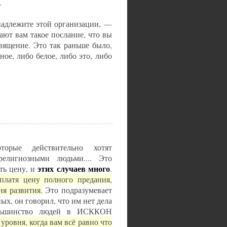
.
надлежите этой организации, —
ают вам такое послание, что вы
вящение. Это так раньше было,
ое, либо белое, либо это, либо
орые действительно хотят
елигиозными людьми.... Это
этих случаев много
ть цену, и
.
платя цену полного предания,
я развития.
Это подразумевает
х, он говорил, что им нет дела
ольшинство людей в ИСККОН
 уровня, когда вам всё равно что