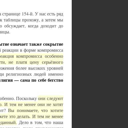
 странице 154-й. У нас есть ряд
к таблицы прохожу, а затем мы
о обсуждает, когда доходит до
блицы.
ытие означает также сокрытие
ой реакции в форме компромисса
реакция компромисса особенно
ти, не платя цену серьёзного
тижения более высоких уровней
еди религиозных людей именно
елигия — сама по себе бегство
собенно. Поскольку
они следуют
о. И тем не менее они не хотят
рит?
Вы понимаете, что хотите
ете это делать. И тем не менее
еданный.
Дело в том, что наша