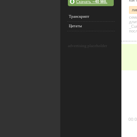
как
Скачать
~40 Мб.
ли
Транскрипт
сем
дли
Цитаты
_Cu
посл
advertising placeholder
00:0