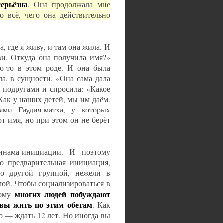
ерьёзна
. Она продолжала мне
о всё, чего она действительно
, где я живу, и там она жила. И
еви. Откуда она получила имя?»
о-то в этом роде. И она была
ла, в сущности. «Она сама дала
с подругами и спросила: «Какое
Как у наших детей, мы им даём.
ми Гаудия-матха, у которых
т имя, но при этом он не берёт
нама-инициации. И поэтому
о предварительная инициация,
то другой группой, нежели в
ой. Чтобы социализироваться в
многих людей побуждают
тому
овы жить по этим обетам
. Как
го — ждать 12 лет. Но иногда вы