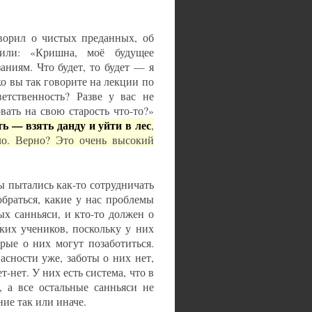
ворил о чистых преданных, об
или: «Кришна, моё будущее
аниям. Что будет, то будет — я
ко вы так говорите на лекции по
ветственность? Разве у вас не
ать на свою старость что-то?»
ть — взять данду и уйти в лес
,
ело. Верно? Это очень высокий
ы пытались как-то сотрудничать
обраться, какие у нас проблемы
ых санньяси, и кто-то должен о
аких учеников, поскольку у них
орые о них могут позаботиться.
асности уже, заботы о них нет,
-нет. У них есть система, что в
 а все остальные санньяси не
ие так или иначе.