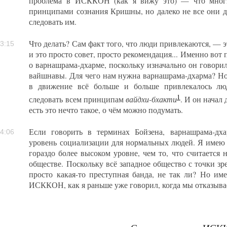
проблема в ИСККОН (как я вижу это) — что многи
принципами сознания Кришны, но далеко не все они д
следовать им.
Что делать? Сам факт того, что люди привлекаются, — 
3:15
и это просто совет, просто рекомендация... Именно вот
о варнашрама-дхарме, поскольку изначально он говорил
вайшнавы. Для чего нам нужна варнашрама-дхарма? Но 
в движение всё больше и больше привлекалось лю
1
вайдхи-бхакти
следовать всем принципам
. И он начал
есть это нечто такое, о чём можно подумать.
Если говорить в терминах Бойзена, варнашрама-дх
4:06
уровень социализации для нормальных людей. Я имею 
гораздо более высоком уровне, чем то, что считается
обществе. Поскольку всё западное общество с точки з
просто какая-то преступная банда, не так ли? Но име
ИСККОН, как я раньше уже говорил, когда мы отказыва