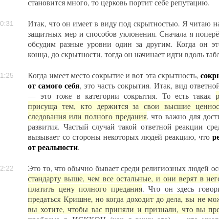
становится много, то церковь портит себе репутацию.
Итак, что он имеет в виду под скрытностью. Я читаю на
0:31
защитных мер и способов уклонения. Сначала я поперё
обсудим разные уровни один за другим. Когда он эт
конца, до скрытности, тогда он начинает идти вдоль та
сокр
Когда имеет место сокрытие и вот эта скрытность,
1:25
от самого себя
, это часть сокрытия. Итак, вид ответн
— это тоже в категории сокрытия. То есть такая
присуща тем, кто держится за свои высшие ценнос
следования или полного предания
, что важно для дос
развития. Частый случай такой ответной реакции ср
р
вызывает со стороны некоторых людей реакцию, что
от реальности
.
Это то, что обычно бывает среди религиозных людей о
2:22
стандарту выше, чем все остальные, и они верят в нег
платить цену полного предания
. Что он здесь гово
предаться Кришне, но когда доходит до дела, вы не мож
вы хотите, чтобы вас приняли и признали, что вы пр