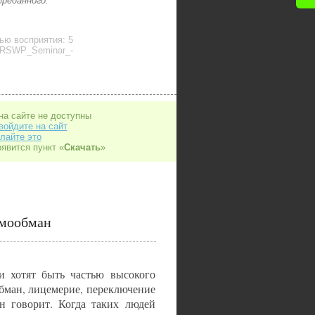
реданного.
ью восприятия: 5
 RSWP_Seminar_-
на сайте не доступны
войдите на сайт
лайте это
оявится пункт «
Скачать
»
амообман
ни хотят быть частью высокого
обман, лицемерие, переключение
ен говорит. Когда таких людей