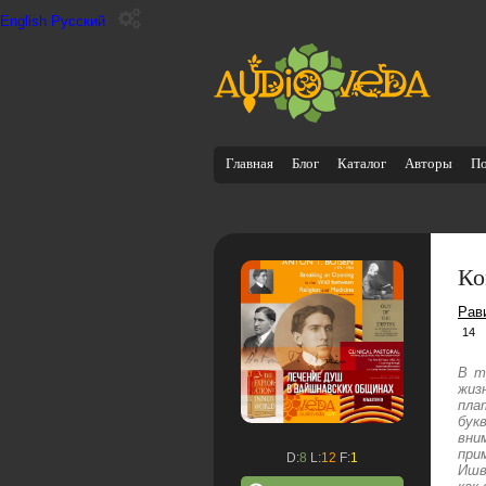
English
Русский
Главная
Блог
Каталог
Авторы
П
Ко
Рав
14
В т
жиз
пла
бук
вни
при
D:
8
L:
12
F:
1
Ишв