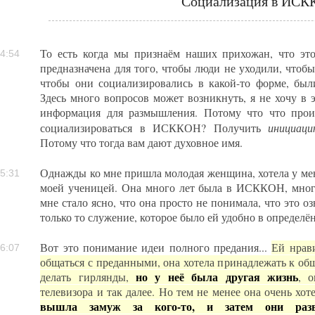
Социализация в ИС
То есть когда мы признаём наших прихожан, что это
4:54
предназначена для того, чтобы люди не уходили, чтоб
чтобы они социализировались в какой-то форме, был
Здесь много вопросов может возникнуть, я не хочу в 
информация для размышления. Потому что что прои
инициаци
социализироваться в ИСККОН? Получить
Потому что тогда вам дают духовное имя.
Однажды ко мне пришла молодая женщина, хотела у мен
5:31
моей ученицей. Она много лет была в ИСККОН, много
мне стало ясно, что она просто не понимала, что это о
только то служение, которое было ей удобно в определё
Вот это понимание идеи полного предания...
Ей нрав
6:07
общаться с преданными, она хотела принадлежать к об
но у неё была другая жизнь
делать гирлянды,
, о
телевизора и так далее. Но тем не менее она очень 
вышла замуж за кого-то, и затем они разв