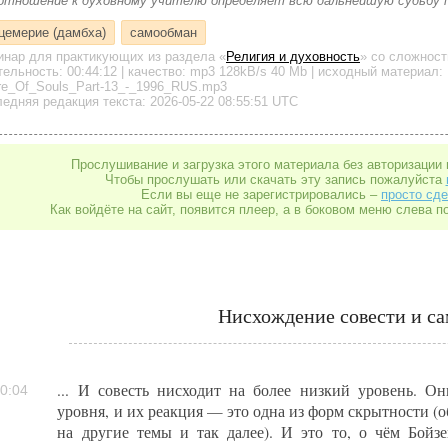
 отношение к духовному учителю определяет всю дальнейшую судьбу п
цемерие (дамбха)
самообман
инар для практикующих
из раздела «
Религия и духовность
»
со сложност
тельность:
00:44:12
| качество:
mp3
128kB/s
40 Mb
| исходный материал:
re_Of_Souls_Part-13_-_1996_RUS.mp3
едняя редакция текста: 2026-05-22 08:55:51 UTC
Прослушивание и загрузка этого материала без авторизации 
Чтобы прослушать или скачать эту запись пожалуйста
Если вы еще не зарегистрировались –
просто сде
Как войдёте на сайт, появится плеер, а в боковом меню слева п
Нисхождение совести и с
... И совесть нисходит на более низкий уровень. О
0:04
уровня, и их реакция — это одна из форм скрытности (
на другие темы и так далее). И это то, о чём Бойз