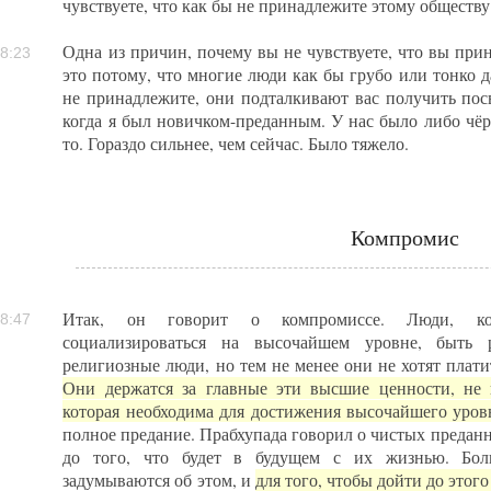
чувствуете, что как бы не принадлежите этому обществу
Одна из причин, почему вы не чувствуете, что вы при
8:23
это потому, что многие люди как бы грубо или тонко д
не принадлежите, они подталкивают вас получить пос
когда я был новичком-преданным. У нас было либо чёрн
то. Гораздо сильнее, чем сейчас. Было тяжело.
Компромис
Итак, он говорит о компромиссе. Люди, кот
8:47
социализироваться на высочайшем уровне, быть р
религиозные люди, но тем не менее они не хотят плати
Они держатся за главные эти высшие ценности, не 
которая необходима для достижения высочайшего уровн
полное предание. Прабхупада говорил о чистых преданны
до того, что будет в будущем с их жизнью. Б
задумываются об этом, и
для того, чтобы дойти до этого