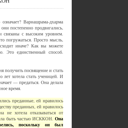
ККОН
 означает? Варнашрама-дхарма
ы они постепенно продвигались,
и связаны с высоким уровнем.
это погружаться. Просто мысль,
сходит иначе? Как вы можете
ю
. Это единственный способ.
я получить посвящение и стать
 лет хотела стать ученицей. И
значает — предаться. Она делала
нное время.
ились преданные, ей нравилось
ществу преданных, ей нравилось
на не хотела отказываться от
Она
хотела быть частью ИСККОН.
елись, поскольку он был