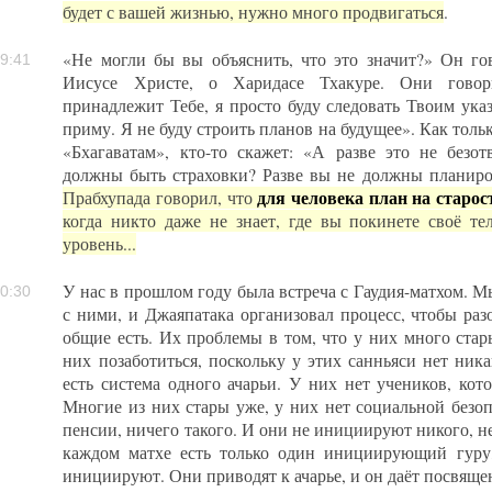
будет с вашей жизнью, нужно много продвигаться
.
«Не могли бы вы объяснить, что это значит?» Он го
9:41
Иисусе Христе, о Харидасе Тхакуре. Они говор
принадлежит Тебе, я просто буду следовать Твоим указ
приму. Я не буду строить планов на будущее». Как толь
«Бхагаватам», кто-то скажет: «А разве это не безот
должны быть страховки? Разве вы не должны планиров
для человека план на старос
Прабхупада говорил, что
когда никто даже не знает, где вы покинете своё т
уровень...
У нас в прошлом году была встреча с Гаудия-матхом. М
0:30
с ними, и Джаяпатака организовал процесс, чтобы раз
общие есть. Их проблемы в том, что у них много стар
них позаботиться, поскольку у этих санньяси нет ник
есть система одного ачарьи. У них нет учеников, кот
Многие из них стары уже, у них нет социальной безоп
пенсии, ничего такого. И они не инициируют никого, нет
каждом матхе есть только один инициирующий гуру,
инициируют. Они приводят к ачарье, и он даёт посвящен