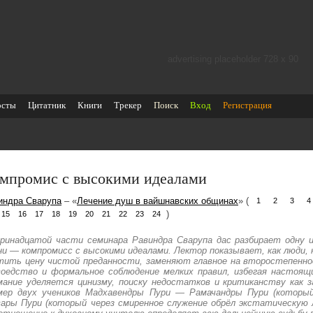
advertising placeholder 728 х 90
осты
Цитатник
Книги
Трекер
Поиск
Вход
Регистрация
мпромис с высокими идеалами
индра Сварупа
– «
Лечение душ в вайшнавских общинах
» (
1
2
3
4
)
15
16
17
18
19
20
21
22
23
24
ринадцатой части семинара Равиндра Сварупа дас разбирает одну и
ни — компромисс с высокими идеалами. Лектор показывает, как люди,
тить цену чистой преданности, заменяют главное на второстепенное
воедство и формальное соблюдение мелких правил, избегая настоящ
мание уделяется цинизму, поиску недостатков и критиканству как 
мер двух учеников Мадхавендры Пури — Рамачандры Пури (который
ары Пури (который через смиренное служение обрёл экстатическую