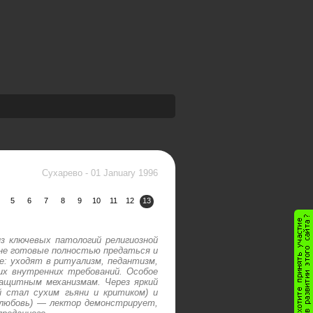
Сухарево
-
01 January 1996
5
6
7
8
9
10
11
12
13
з ключевых патологий религиозной
 не готовые полностью предаться и
: уходят в ритуализм, педантизм,
их внутренних требований. Особое
защитным механизмам. Через яркий
 стал сухим гьяни и критиком) и
 любовь) — лектор демонстрирует,