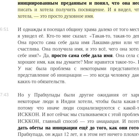
инициированным преданным и понял, что она нес
писать и хотела получить посвящение. И я видел, чт
хотела, — это просто духовное имя.
И однажды я посещал общину храма далеко от того места
6:51
я увидел её. Кто-то мне сказал: «Такая-то, такая-то д
Она просто сама себе дала имя Лакшми-деви или чт
счастлива. Она получила имя, и это всё, чего она хоте
просто сама себе дала имя
себе имя?» Да,
. Она села 
хорошее имя, как вы думаете? Мне нравится такое-то». 
У нас была проблема с некоторыми представителя
представление об инициации — это когда человеку даю
каких-то обязательств.
Но у Прабхупады были другие ожидания от хари
7:43
некоторые люди в Индии хотели, чтобы была какая-т
потому что иначе люди социализируются с какой-
ИСККОН. И вот сейчас мы сталкиваемся с этой проблем
инициация
ИСККОН, главный способ — это
. И поэ
дать обеты на инициации ещё до того, как они гот
Прабхупада, он ждал 12 лет, и в этом нет ничего плохо