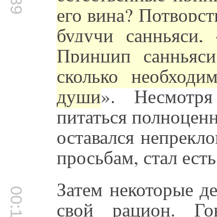
его вина? Потворст
будучи санньяси,
Принцип санньяси
сколько необходи
души
». Несмотр
питаться полноцен
оставался непрекл
просьбам, стал ест
Затем некоторые д
свой рацион. Го