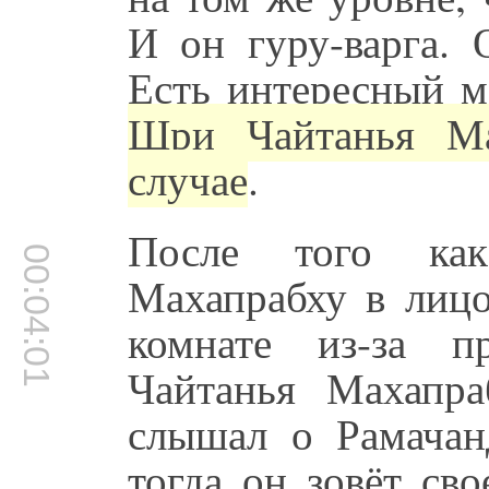
И он гуру-варга. 
Есть интересный м
Шри Чайтанья Ма
случае
.
После того ка
00:04:01
Махапрабху в лицо
комнате из-за п
Чайтанья Махапра
слышал о Рамачан
тогда он зовёт св