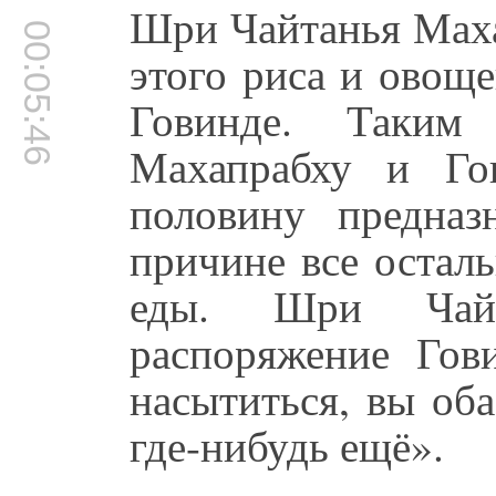
Шри Чайтанья Маха
00:05:46
этого риса и овоще
Говинде. Таким
Махапрабху и Го
половину предна
причине все остал
еды. Шри Чайт
распоряжение Гов
насытиться, вы об
где-нибудь ещё».