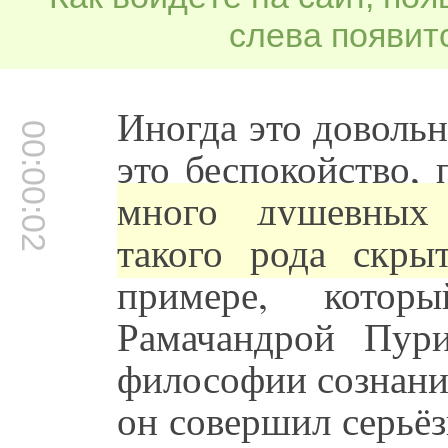
слева появитс
Иногда это довольн
00:00:02
это беспокойство,
много душевных 
такого рода скры
примере, кото
Рамачандрой Пур
философии сознани
он совершил серьёз