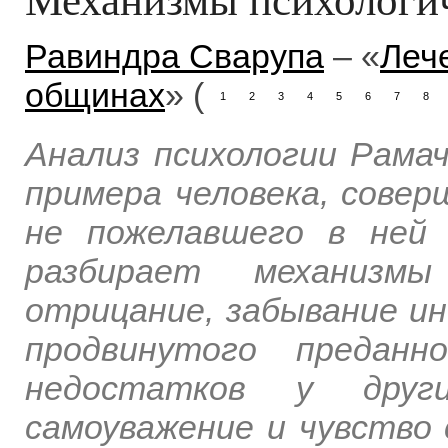
Равиндра Сварупа
– «
Леч
общинах
» (
1
2
3
4
5
6
7
8
Анализ психологии Рамач
примера человека, совер
не пожелавшего в ней 
разбирает механизмы
отрицание, забывание и
продвинутого преданн
недостатков у друг
самоуважение и чувство 