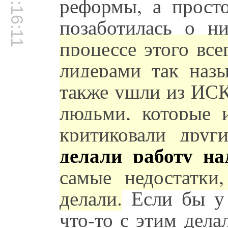
00:16:11
реформы, а просто
позаботилась о н
процессе этого вс
лидерами так наз
также ушли из ИСК
людьми, которые и
критиковали дру
делали работу на
самые недостатки
делали.
Если бы у 
что-то с этим дела