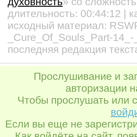
духовность
»
со сложность
длительность:
00:44:12
| к
исходный материал: RSW
_Cure_Of_Souls_Part-14_
последняя редакция текст
Прослушивание и заг
авторизации н
Чтобы прослушать или с
войди
Если вы еще не зарегистр
Как войдёте на сайт, по