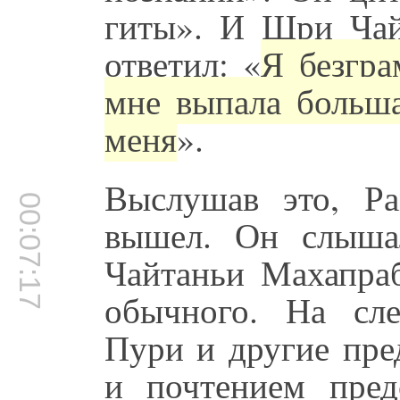
гиты». И Шри Чай
ответил: «
Я безгра
мне выпала больша
меня
».
Выслушав это, Р
00:07:17
вышел. Он слыша
Чайтаньи Махапраб
обычного. На сл
Пури и другие пре
и почтением пре