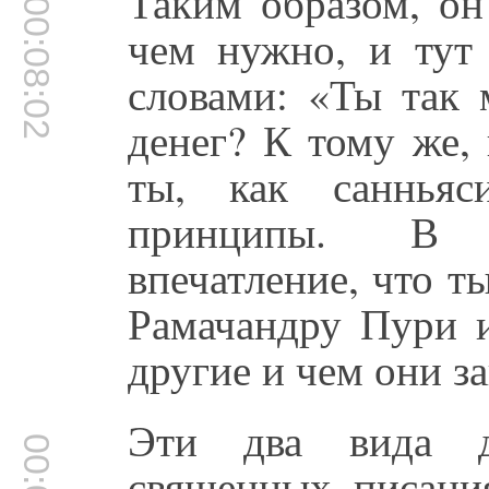
Таким образом, он
00:08:02
чем нужно, и тут 
словами: «Ты так 
денег? К тому же,
ты, как санньяс
принципы. В р
впечатление, что т
Рамачандру Пури и
другие и чем они з
Эти два вида д
священных писани