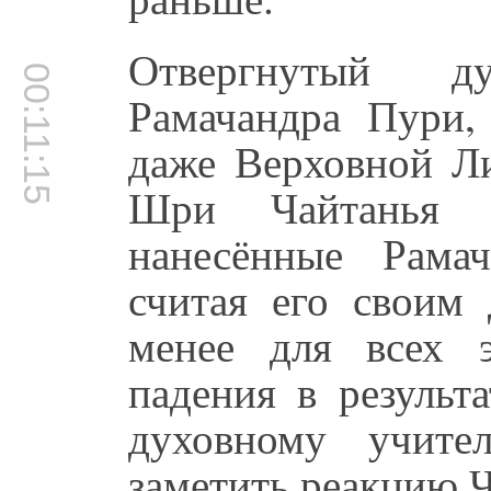
Отвергнутый д
00:11:15
Рамачандра Пури,
даже Верховной Ли
Шри Чайтанья 
нанесённые Рама
считая его своим
менее для всех 
падения в результ
духовному учите
заметить реакцию 