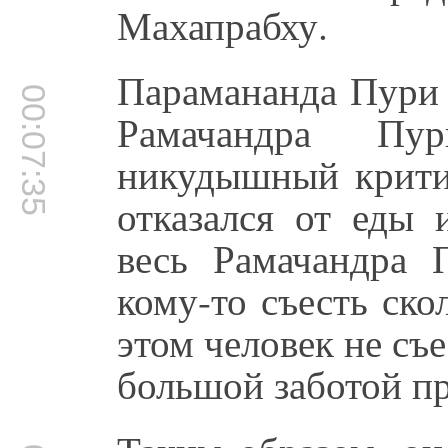
Махапрабху.
Парамананда Пури 
00:07:35
Рамачандра Пу
никудышный критик
отказался от еды 
весь Рамачандра 
кому-то съесть ско
этом человек не съ
большой заботой п