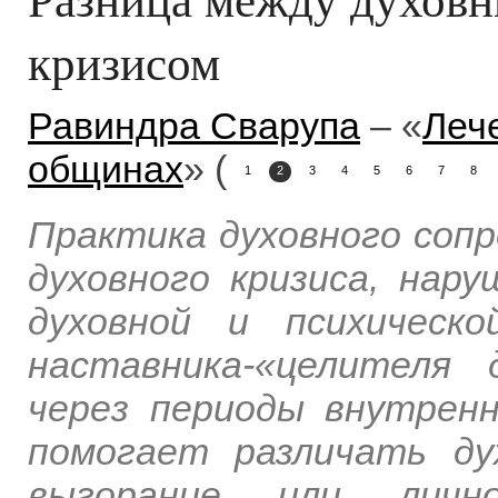
кризисом
Равиндра Сварупа
– «
Леч
общинах
» (
1
2
3
4
5
6
7
8
Практика духовного сопр
духовного кризиса, нар
духовной и психическ
наставника‑«целителя
через периоды внутренн
помогает различать ду
выгорание или лично