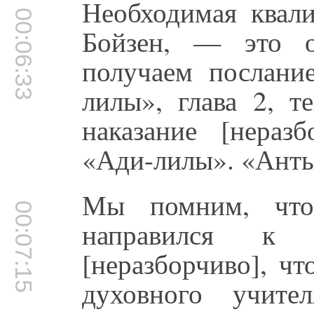
Необходимая квали
00:06:33
Бойзен, — это о
получаем послани
лилы», глава 2, т
наказание [нераз
«Ади-лилы». «Анть
Мы помним, что
00:07:15
направился к 
[неразборчиво], ч
духовного учит