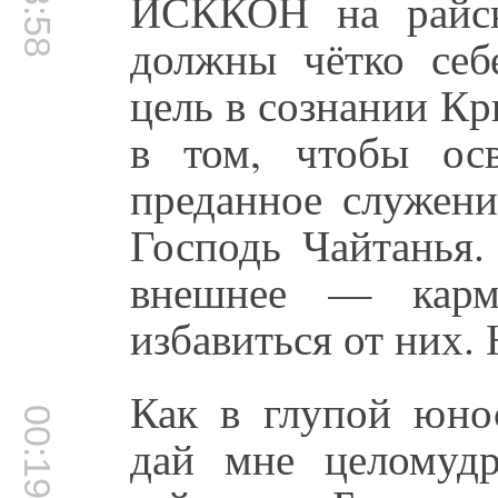
ИСККОН на райск
должны чётко себе
цель в сознании К
в том, чтобы осв
преданное служени
Господь Чайтанья.
внешнее — кар
избавиться от них.
Как в глупой юно
00:19:46
дай мне целомудр