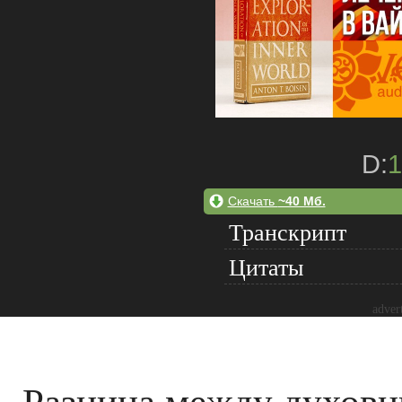
D:
1
Скачать
~40 Мб.
Транскрипт
Цитаты
adver
Разница между духов