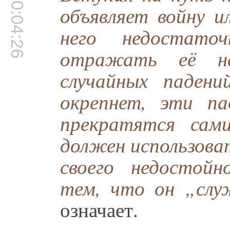
00:04:26
объявляет войну и
него недостато
отражать её н
случайных падени
окрепнет, эти па
прекратятся сам
должен использова
своего недостойн
тем, что он „слу
означает.