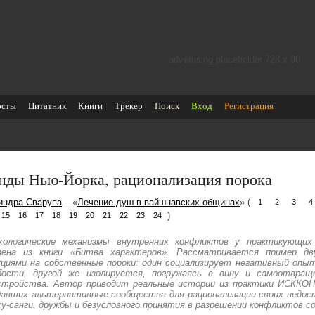
advertising placeholder 728 х 90
осты
Цитатник
Книги
Трекер
Поиск
Вход
Регистрация
нды Нью-Йорка, рационализация порока
индра Сварупа
– «
Лечение душ в вайшнавских общинах
» (
1
2
3
4
)
15
16
17
18
19
20
21
22
23
24
хологические механизмы внутренних конфликтов у практикующих
зена из книги «Битва характеров». Рассматривается пример д
кциями на собственные пороки: один социализирует негативный опыт
бости, другой же изолируется, погружаясь в вину и самоотвра
стройства. Автор приводит реальные истории из практики ИСККОН 
давших альтернативные сообщества для рационализации своих недост
ху-санги, дружбы и безусловного принятия в разрешении конфликтов с