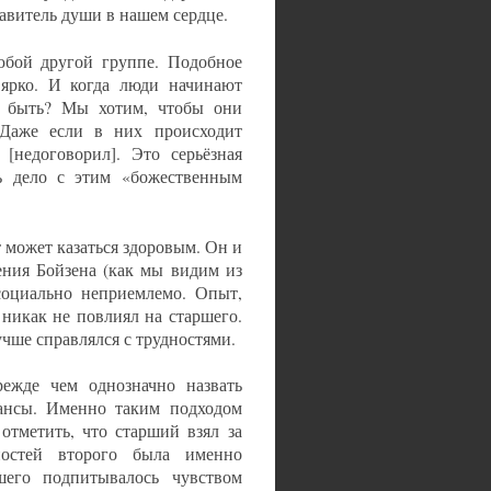
авитель души в нашем сердце.
юбой другой группе. Подобное
 ярко. И когда люди начинают
 быть? Мы хотим, чтобы они
. Даже если в них происходит
 [недоговорил]. Это серьёзная
ь дело с этим «божественным
 может казаться здоровым. Он и
ения Бойзена (как мы видим из
 социально неприемлемо. Опыт,
 никак не повлиял на старшего.
учше справлялся с трудностями.
ежде чем однозначно назвать
юансы. Именно таким подходом
отметить, что старший взял за
ностей второго была именно
ршего подпитывалось чувством