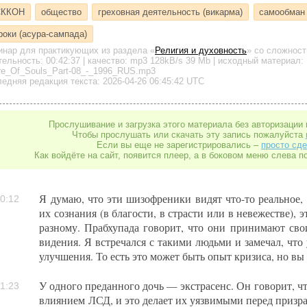
СККОН
общество
греховная деятельность (викарма)
самообман
роки (асура-сампада)
инар для практикующих
из раздела «
Религия и духовность
»
со сложност
тельность:
00:42:37
| качество:
mp3
128kB/s
39 Mb
| исходный материал:
re_Of_Souls_Part-08_-_1996_RUS.mp3
едняя редакция текста: 2026-04-26 06:45:42 UTC
Прослушивание и загрузка этого материала без авторизации 
Чтобы прослушать или скачать эту запись пожалуйста
Если вы еще не зарегистрировались –
просто сде
Как войдёте на сайт, появится плеер, а в боковом меню слева п
Я думаю, что эти шизофреники видят что-то реальное, 
0:12
их сознания (в благости, в страсти или в невежестве), 
разному. Прабхупада говорит, что они принимают св
видения. Я встречался с такими людьми и замечал, что 
улучшения. То есть это может быть опыт кризиса, но вы
У одного преданного дочь — экстрасенс. Он говорит, ч
1:23
влиянием ЛСД, и это делает их уязвимыми перед призр