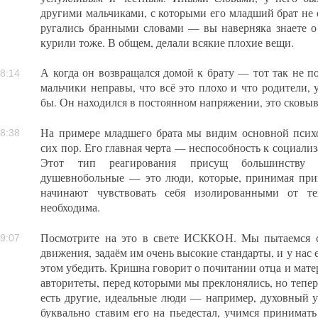
другими мальчиками, с которыми его младший брат не 
ругались бранными словами — вы наверняка знаете о
курили тоже. В общем, делали всякие плохие вещи.
А когда он возвращался домой к брату — тот так не п
8:14
мальчики неправы, что всё это плохо и что родители, 
бы. Он находился в постоянном напряжении, это сковыв
На примере младшего брата мы видим основной психо
8:38
сих пор. Его главная черта — неспособность к социали
Этот тип реагирования присущ большинству 
душевнобольные — это люди, которые, принимая при
начинают чувствовать себя изолированными от т
необходима.
Посмотрите на это в свете ИСККОН. Мы пытаемся с
9:07
движения, задаём им очень высокие стандарты, и у нас 
этом убедить. Кришна говорит о почитании отца и мат
авторитеты, перед которыми мы преклонялись, но теперь
есть другие, идеальные люди — например, духовный 
буквально ставим его на пьедестал, учимся принимать