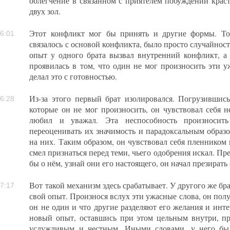
облегчение в связанном с приятелем побуждении краст
двух зол.
Этот конфликт мог бы принять и другие формы. То
6:01
связалось с основой конфликта, было просто случайност
опыт у одного брата вызвал внутренний конфликт, а
проявилась в том, что один не мог произносить эти у
делал это с готовностью.
Из-за этого первый брат изолировался. Погрузившис
6:28
которые он не мог произносить, он чувствовал себя н
любил и уважал. Эта неспособность произносить 
переоценивать их значимость и парадоксальным образо
на них. Таким образом, он чувствовал себя пленником 
смел признаться перед теми, чьего одобрения искал. Пре
бы о нём, узнай они его настоящего, он начал презирать 
Вот такой механизм здесь срабатывает. У другого же бр
7:17
свой опыт. Произнося вслух эти ужасные слова, он полу
он не один и что другие разделяют его желания и инт
новый опыт, оставшись при этом цельным внутри, пр
услужливым и честным. Иными словами, у него был