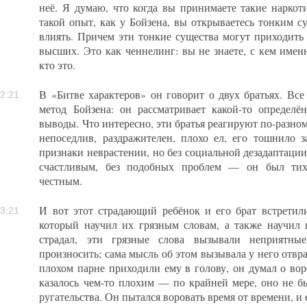
неё. Я думаю, что когда вы принимаете такие наркоти
такой опыт, как у Бойзена, вы открываетесь тонким с
влиять. Причем эти тонкие существа могут приходить 
высших. Это как ченнелинг: вы не знаете, с кем именн
кто это.
В «Битве характеров» он говорит о двух братьях. Вс
2:21
метод Бойзена: он рассматривает какой-то определё
выводы. Что интересно, эти братья реагируют по-разном
непоседлив, раздражителен, плохо ел, его тошнило 
признаки неврастении, но без социальной дезадаптаци
счастливым, без подобных проблем — он был тих
честным.
И вот этот страдающий ребёнок и его брат встретил
3:21
который научил их грязным словам, а также научил 
страдал, эти грязные слова вызывали неприятн
произносить; сама мысль об этом вызывала у него отвр
плохом парне приходили ему в голову, он думал о вор
казалось чем-то плохим — по крайней мере, оно не б
ругательства. Он пытался воровать время от времени, и 