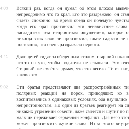
Всякий раз, когда он думал об этом плохом мальч
4:08
непреодолимо что-то крал. Его это раздражало, он ст
сидеть спокойно, во время обеда он почемуто чувств
когда его брат произносил эти ненавистные слов
насладиться тем неприятным ощущением, которое 
никогда этих слов не произносил, такие гадости не г
постоянно, что очень раздражало первого.
Двое детей сидят за обеденным столом, старший накло
4:41
что-то на ухо, чтобы родители не слышали. Это оче
Старший же смеётся, думая, что это весело. Те из нас,
каково это.
Эти братья представляют два распространённых т
5:02
полярных реакций на порок, приводящих ко в
воспитывались в одинаковых условиях, оба научились 
непристойностям. Но один из братьев реагирует на си
никаких угрызений совести, даже смеётся и шутит по 
мальчик переживает серьёзный конфликт. Для него это
может произносить жуткие слова. Из-за этого внутр