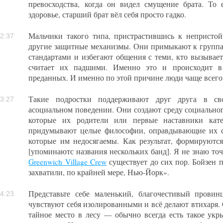
превосходства, когда он видел смущение брата. То 
здоровье, старший брат вёл себя просто гадко.
Мальчики такого типа, пристрастившись к непристой
2:37
другие защитные механизмы. Они примыкают к груп
стандартами и избегают общения с теми, кто вызывает
считает их падшими. Именно это и происходит в 
преданных. И именно по этой причине люди чаще всего
Такие подростки поддерживают друг друга в св
3:27
асоциальном поведении. Они создают среду социальног
которые их родители или первые наставники кате
придумывают целые философии, оправдывающие их с
которые им недосягаемы. Как результат, формируютс
[упоминаютс названия нескольких банд]. Я не знаю точн
Greenwich Village Crew
существует до сих пор. Бойзен 
захватили, по крайней мере, Нью-Йорк».
Представьте себе маленький, благочестивый прови
4:23
чувствуют себя изолированными и всё делают втихаря. О
тайное место в лесу — обычно всегда есть такое укр