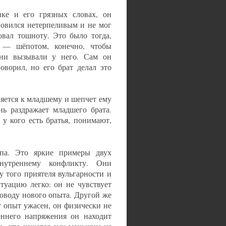
ике и его грязных словах, он
ановился нетерпеливым и не мог
овал тошноту. Это было тогда,
а — шёпотом, конечно, чтобы
они вызывали у него. Сам он
оворил, но его брат делал это
няется к младшему и шепчет ему
нь раздражает младшего брата.
 у кого есть братья, понимают,
ипа. Это яркие примеры двух
нутреннему конфликту. Они
у того приятеля вульгарности и
туацию легко: он не чувствует
поводу нового опыта. Другой же
т опыт ужасен, он физически не
еннего напряжения он находит