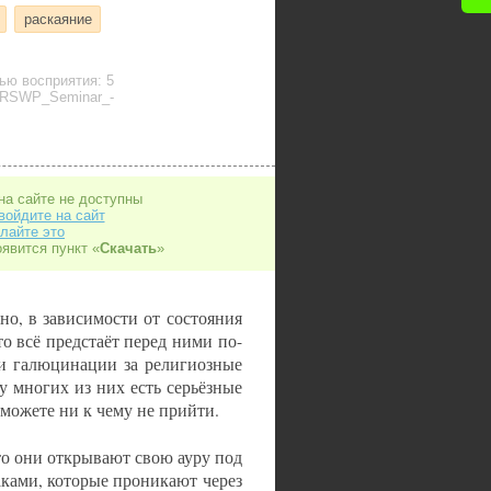
раскаяние
ью восприятия: 5
 RSWP_Seminar_-
на сайте не доступны
войдите на сайт
лайте это
оявится пункт «
Скачать
»
но, в зависимости от состояния
это всё предстаёт перед ними по-
ои галюцинации за религиозные
у многих из них есть серьёзные
 можете ни к чему не прийти.
то они открывают свою ауру под
аками, которые проникают через