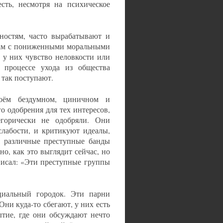
есть, несмотря на психическое
ностям, часто вырабатывают и
пам с пониженными моральными
 у них чувство неловкости или
процессе ухода из общества
 так поступают.
оём бездумном, циничном и
о одобрения для тех интересов,
горически не одобряли. Они
лабости, и критикуют идеалы,
я различные преступные банды
о, как это выглядит сейчас, но
писал: «Эти преступные группы
нциальный городок. Эти парни
ни куда-то сбегают, у них есть
ытие, где они обсуждают нечто