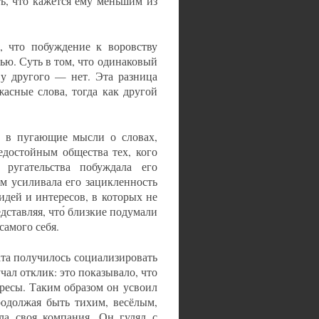
ь, что кажется ему меньшим из
, что побуждение к воровству
ью. Суть в том, что одинаковый
 у другого — нет. Эта разница
жасные слова, тогда как другой
ь в пугающие мысли о словах,
едостойным общества тех, кого
ругательства побуждала его
м усиливала его зацикленность
идей и интересов, в которых не
дставляя, что́ близкие подумали
самого себя.
ата получилось социализировать
чал отклик: это показывало, что
ересы. Таким образом он усвоил
одолжая быть тихим, весёлым,
а своя компания. Он гулял с