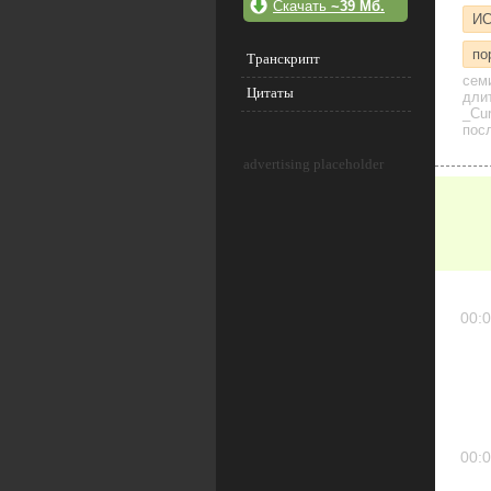
Скачать
~39 Мб.
И
по
Транскрипт
сем
Цитаты
дли
_Cu
посл
advertising placeholder
00:0
00:0