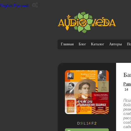
English
Русский
Главная
Блог
Каталог
Авторы
П
Ба
Рав
14
Пси
Бой
реа
сла
рас
соз
D:
9
L:
14
F:
2
сад