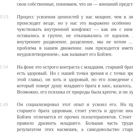
свои собственные, понимаем, что он — внешний предст
Процесс усвоения ценностей у нас мощнее, чем в л
0:13
происходит везде, но у нас это выражено особенно
чувствовать внутренний конфликт — как им с ним
оставались в группе, не отказывались от идеалов
внутреннее раздвоение, разделение, мы не хотим ...
проблема в нашем движении: нам приходится имет
неудовлетворением», как называет его Бойзен.
На фоне это острого контраста с младшим, старший брат
1:14
есть здоровый. Но с нашей точки зрения и с точки зр
этой главы), он хоть и здоровый, но его поведение
который поверг душу младшего брата в хаос, казалось,
Возможно, его психика от природы была крепче, и он л
Он социализировал этот опыт и усвоил его. Но пр
1:49
старшего брата здоровым, стоит учесть и другие н
Бойзен отличается от прочих психотерапевтов. Стоит 
правило дразнить младшего. Большая часть труд
результатом этих насмешек, а самодовольство ста