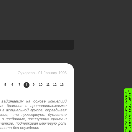
Сухарево
-
01 January 1996
5
6
7
8
9
10
11
12
13
 вайшнавизм на основе концепций
вух братьев с противоположными
 в асоциальной группе, оправдывая
щение, что провоцирует душевные
о преданных, покинувших храмы и
атков, подчёркивая ключевую роль
овести без осуждения.