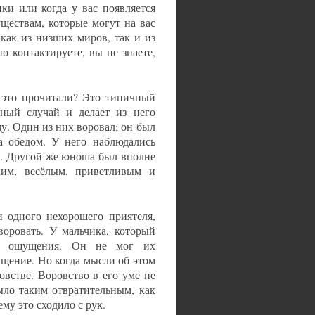
ки или когда у вас появляется
уществам, которые могут на вас
как из низших миров, так и из
о контактируете, вы не знаете,
е это прочитали? Это типичный
нный случай и делает из него
у. Один из них воровал; он был
за обедом. У него наблюдались
и. Другой же юноша был вполне
им, весёлым, приветливым и
и одного нехорошего приятеля,
воровать. У мальчика, который
ые ощущения. Он не мог их
ащение. Но когда мысли об этом
овстве. Воровство в его уме не
ыло таким отвратительным, как
ему это сходило с рук.