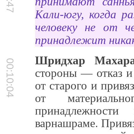
принимают саннья
Кали-югу, когда р
человеку не от ч
принадлежит никак
Шридхар Махара
00:10:04
стороны — отказ и 
от старого и привя
от материаль
принадлежности 
варнашраме. Привя