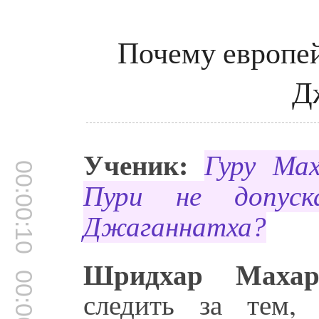
Почему европей
Д
Ученик:
Гуру Ма
00:00:10
Пури не допус
Джаганнатха?
Шридхар Махар
00:00:17
следить за тем,