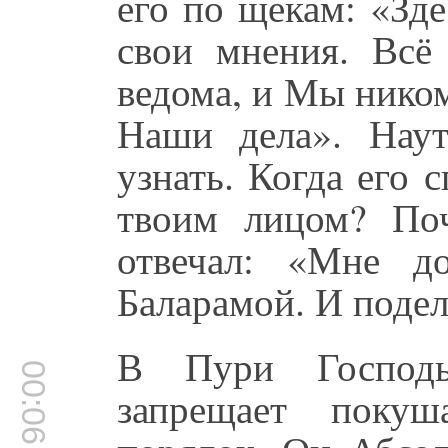
его по щекам: «Зд
свои мнения. Всё
ведома, и Мы нико
Наши дела». Нау
узнать. Когда его 
твоим лицом? По
отвечал: «Мне д
Баларамой. И поде
В Пури Господь
00:06:28
запрещает покуш