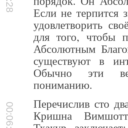
порядок. Он Абсол
Если не терпится 
удовлетворить св
для того, чтобы п
Абсолютным Благо
существуют в инт
Обычно эти ве
пониманию.
Перечислив сто д
00:06:55
Кришна Вимшотта
Тхакур заключает: