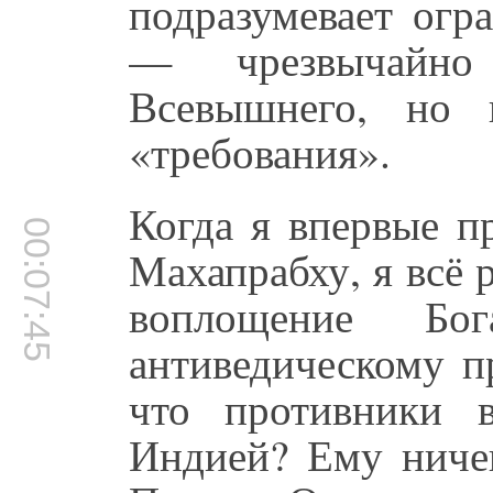
подразумевает огр
— чрезвычайно 
Всевышнего, но 
«требования».
Когда я впервые п
00:07:45
Махапрабху, я всё 
воплощение Бо
антиведическому п
что противники в
Индией? Ему ничег