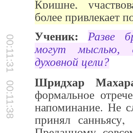
Кришне, участво
более привлекает п
Ученик:
Разве б
00:11:31
могут мыслью, 
духовной цели?
Шридхар Махар
00:11:38
формальное отрече
напоминание. Не сл
принял санньясу,
Преданному совсе