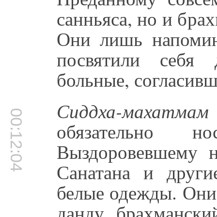
санньяса, но и бра
Они лишь напомин
посвятили себя
больные, согласивш
Сиддха-махатмам
00:12:04
обязательно н
Выздоровевшему н
Санатана и друг
белые одежды. Они
данду, брахмански