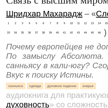
Шридхар Махарадж
– «
Сл
1
2
3
4
5
6
7
8
9
10
11
12
13
14
15
)
33
34
35
36
37
38
39
40
41
42
43
44
45
46
Почему европейцев не д
По замыслу Абсолюта.
санньясу в кали-югу? Сг
Вкус к поиску Истины.
санньяса
одежда
духовное падение
ачарья
аудиокнига для практику
духовность
»
со сложность