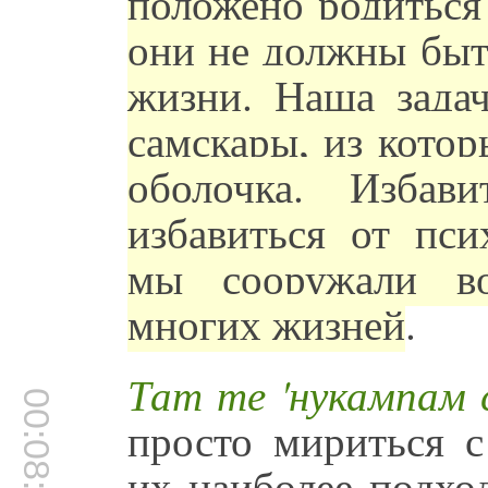
положено родиться
они не должны быт
жизни. Наша зада
самскары, из кото
оболочка. Изба
избавиться от пси
мы сооружали во
многих жизней
.
Тат те 'нукампам
00:08:57
просто мириться с
их наиболее подхо