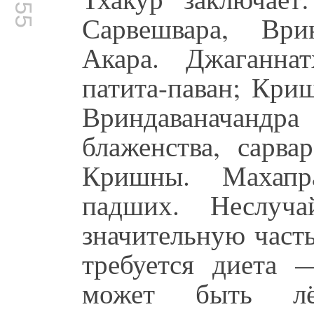
Сарвешвара, Врин
Акара. Джаганна
патита-паван; Кри
Вриндаваначандр
блаженства, сарва
Кришны. Махап
падших. Неслу
значительную част
требуется диета 
может быть лё