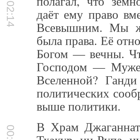
00:02:14
полагал, что земн
даёт ему право вм
Всевышним. Мы ж
была права. Её отн
Богом — вечны. Чт
Господом — Муже
Вселенной? Ганди
политических сооб
выше политики.
В Храм Джаганнат
Тхакур, ни Рупа, н