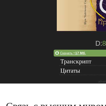
D:
8
Скачать
~17 Мб.
Транскрипт
Цитаты
adver
Связь с высшим миро