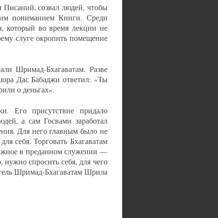
 Писаний, созвал людей, чтобы
воим пониманием Книги. Среди
, который во время лекции не
воему слуге окропить помещение
вали Шримад-Бхагаватам. Разве
ишора Дас Бабаджи ответил: «Ты
рили о деньгах».
и. Его присутствие придало
дей, а сам Госвами заработал
ения. Для него главным было не
для себя. Торговать Бхагаватам
важное в преданном служении —
, нужно спросить себя, для чего
атель Шримад-Бхагаватам Шрила