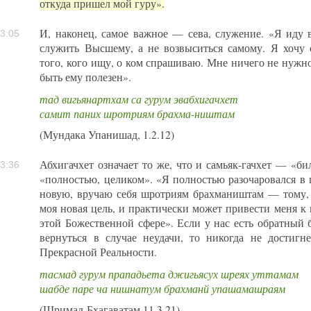
откуда пришел мой гуру».
И, наконец, самое важное — сева, служение. «Я иду
3:05
служить Высшему, а не возвыситься самому. Я хочу 
того, кого ищу, о ком спрашиваю. Мне ничего не нужн
быть ему полезен».
тад вигьянартхам са гурум эвабхигачхет
самит паних шротриям брахма-ништам
(Мундака Упанишад, 1.2.12)
Абхигачхет означает то же, что и самьяк-гачхет — «би
3:36
«полностью, целиком». «Я полностью разочаровался в 
новую, вручаю себя шротриям брахмаништам — тому, к
моя новая цель, и практически может привести меня к 
этой Божественной сфере». Если у нас есть обратный 
вернуться в случае неудачи, то никогда не достиг
Прекрасной Реальности.
тасмад гурум прападьета джигьясух шреях уттамам
шабде паре ча нишнатум брахманй упашамашраям
(Шримад-Бхагаватам,11.3.21)