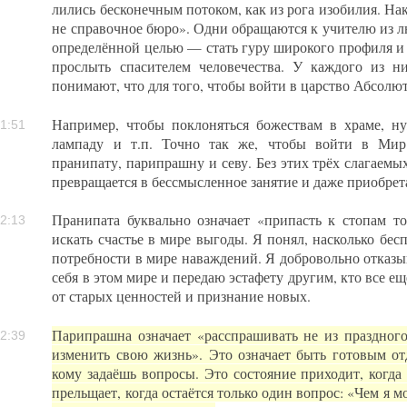
лились бесконечным потоком, как из рога изобилия. Нако
не справочное бюро». Одни обращаются к учителю из л
определённой целью — стать гуру широкого профиля и
прослыть спасителем человечества. У каждого из 
понимают, что для того, чтобы войти в царство Абсолют
Например, чтобы поклоняться божествам в храме, ну
1:51
лампаду и т.п. Точно так же, чтобы войти в Мир
пранипату, парипрашну и севу. Без этих трёх слагаем
превращается в бессмысленное занятие и даже приобрет
Пранипата буквально означает «припасть к стопам то
2:13
искать счастье в мире выгоды. Я понял, насколько бесп
потребности в мире наваждений. Я добровольно отказы
себя в этом мире и передаю эстафету другим, кто все е
от старых ценностей и признание новых.
Парипрашна означает «расспрашивать не из праздног
2:39
изменить свою жизнь». Это означает быть готовым отд
кому задаёшь вопросы. Это состояние приходит, когда
прельщает, когда остаётся только один вопрос: «Чем я м