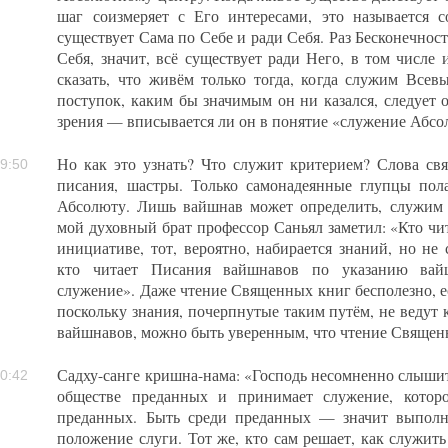
шаг соизмеряет с Его интересами, это называется 
существует Сама по Себе и ради Себя. Раз Бесконечнос
Себя, значит, всё существует ради Него, в том числе
сказать, что живём только тогда, когда служим Все
поступок, каким бы значимым он ни казался, следует 
зрения — вписывается ли он в понятие «служение Абсо
Но как это узнать? Что служит критерием? Слова св
9:50
писания, шастры. Только самонадеянные глупцы пола
Абсолюту. Лишь вайшнав может определить, служи
мой духовный брат профессор Саньял заметил: «Кто чи
инициативе, тот, вероятно, набирается знаний, но не
кто читает Писания вайшнавов по указанию вайш
служение». Даже чтение Священных книг бесполезно, е
поскольку знания, почерпнутые таким путём, не ведут к
вайшнавов, можно быть уверенным, что чтение Священ
Садху-санге кришна-нама: «Господь несомненно слышит
0:42
обществе преданных и принимает служение, котор
преданных. Быть среди преданных — значит выполнят
положение слуги. Тот же, кто сам решает, как служить