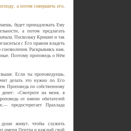
споду, а потом совершить его,
елаешь, будет принадлежать Ему
ельности, а потом предлагать
ачала. Поскольку Кришне и так
гласиться с Его правом владеть
о соизволения. Раскрываясь нам,
нные. Поэтому проповедь о Нём
свыше. Если ты проповедуешь,
ачит делать это нужно по Его
ием. Проповедь по собственному
 денег: «Смотрите на меня, я
проповедь от имени обитателей
,— предостерегает Прахлада
 души живут, чтобы служить
от имени Центра и каждый свой