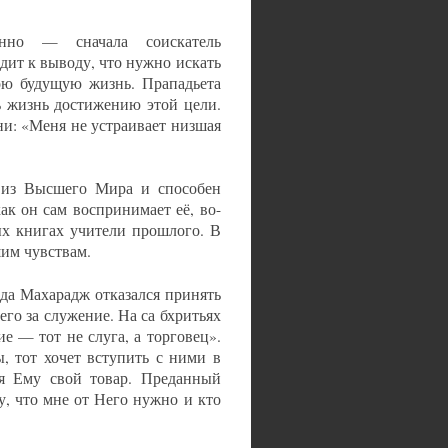
енно — сначала соискатель
дит к выводу, что нужно искать
вою будущую жизнь. Прападьета
ь жизнь достижению этой цели.
и: «Меня не устраивает низшая
т из Высшего Мира и способен
ак он сам воспринимает её, во-
х книгах учители прошлого. В
им чувствам.
да Махарадж отказался принять
его за служение. На са бхритьях
е — тот не слуга, а торговец».
, тот хочет вступить с ними в
ая Ему свой товар. Преданный
у, что мне от Него нужно и кто