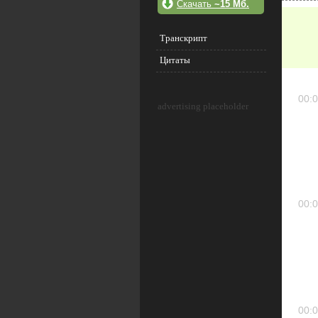
Скачать
~15 Мб.
Транскрипт
Цитаты
00:0
advertising placeholder
00:0
00:0