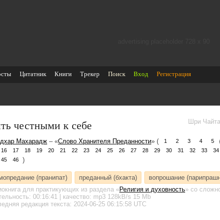
advertising placeholder 728 х 90
осты
Цитатник
Книги
Трекер
Поиск
Вход
Регистрация
ть честными к себе
Шри Чайта
дхар Махарадж
– «
Слово Хранителя Преданности
» (
1
2
3
4
5
16
17
18
19
20
21
22
23
24
25
26
27
28
29
30
31
32
33
34
)
45
46
мопредание (пранипат)
преданный (бхакта)
вопрошание (парипрашн
иокнига для практикующих
из раздела «
Религия и духовность
»
со сложно
тельность:
00:16:41
| качество:
mp3
128kB/s
15 Mb
едняя редакция текста: 2024-06-25 06:15:58 UTC