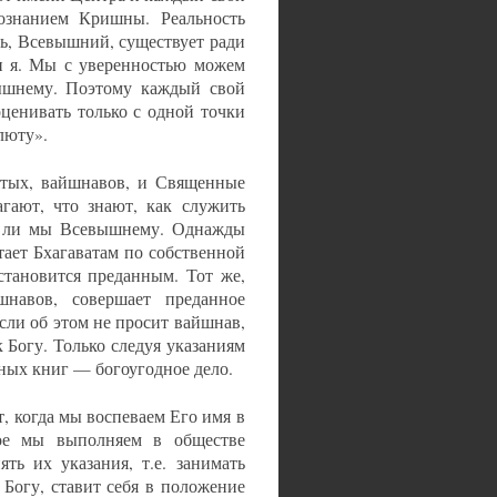
сознанием Кришны. Реальность
ть, Всевышний, существует ради
 и я. Мы с уверенностью можем
вышнему. Поэтому каждый свой
оценивать только с одной точки
люту».
ятых, вайшнавов, и Священные
гают, что знают, как служить
м ли мы Всевышнему. Однажды
тает Бхагаватам по собственной
 становится преданным. Тот же,
навов, совершает преданное
сли об этом не просит вайшнав,
 Богу. Только следуя указаниям
ных книг — богоугодное дело.
, когда мы воспеваем Его имя в
ое мы выполняем в обществе
ь их указания, т.е. занимать
 Богу, ставит себя в положение