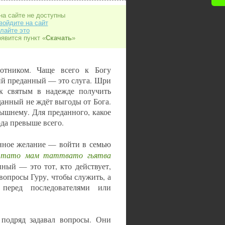
на сайте не доступны
войдите на сайт
лайте это
оявится пункт «
Скачать
»
отником. Чаще всего к Богу
ий преданный — это слуга. Шри
 к святым в надежде получить
анный не ждёт выгоды от Бога.
ышнему. Для преданного, какое
да превыше всего.
енное желание — войти в семью
тато мам таттвато гьятва
—
нный — это тот, кто действует,
 вопросы Гуру, чтобы служить, а
перед последователями или
подряд задавал вопросы. Они