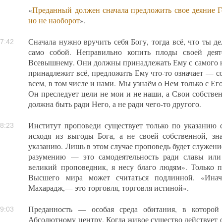
«
Преданный должен сначала предложить свое деяние Го
но не наоборот
».
Сначала нужно вручить себя Богу, тогда всё, что ты д
7:42
само собой. Неправильно копить плоды своей деят
Всевышнему. Они должны принадлежать Ему с самого н
принадлежит всё, предложить Ему что-то означает — со
всем, в том числе и нами. Мы узнаём о Нем только с Ег
Он преследует цели не мои и не наши, а Свои собстве
должна быть ради Него, а не ради чего-то другого.
Институт проповеди существует только по указанию 
8:23
исходя из выгоды Бога, а не своей собственной, зн
указанию. Лишь в этом случае проповедь будет служен
разумению — это самодеятельность ради славы или
великий проповедник, я несу благо людям». Только 
Высшего мира может считаться подлинной. «Иначе
Махарадж,— это торговля, торговля истиной».
Преданность — особая среда обитания, в которой
9:03
Абсолютному центру. Когда живое существо действует 