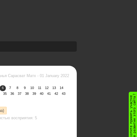
нья Сарасват Матх
-
01 January 2022
6
7
8
9
10
11
12
13
14
35
36
37
38
39
40
41
42
43
а)
стью восприятия: 5