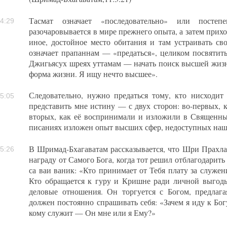
Тасмат означает «последовательно» или постеп
4:29
разочаровывается в мире прежнего опыта, а затем прихо
иное, достойное место обитания и там устраивать с
означает прапаннам — «предаться», целиком посвятит
Джигьясух шреях уттамам — начать поиск высшей жизн
форма жизни. Я ищу нечто высшее».
Следовательно, нужно предаться тому, кто нисходи
5:05
представить мне истину — с двух сторон: во-первых, к
вторых, как её воспринимали и изложили в Священны
писаниях изложен опыт высших сфер, недоступных наш
В Шримад-Бхагаватам рассказывается, что Шри Прахла
5:26
награду от Самого Бога, когда тот решил отблагодарить 
са ваи ваник: «Кто принимает от Тебя плату за служени
Кто обращается к гуру и Кришне ради личной выгоды
деловые отношения. Он торгуется с Богом, предлаг
должен постоянно спрашивать себя: «Зачем я иду к Бог
кому служит — Он мне или я Ему?»