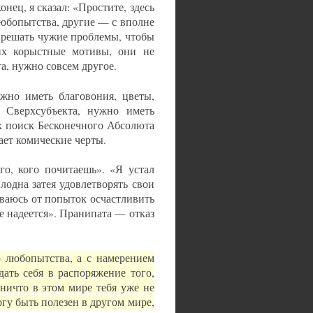
нец, я сказал: «Простите, здесь
юбопытства, другие — с вполне
 решать чужие проблемы, чтобы
них корыстные мотивы, они не
а, нужно совсем другое.
жно иметь благовония, цветы,
 Сверхсубъекта, нужно иметь
ых поиск Бесконечного Абсолюта
ает комические черты.
го, кого почитаешь». «Я устал
лодна затея удовлетворять свои
ваюсь от попыток осчастливить
ще надеется». Пранипата — отказ
о любопытства, а с намерением
ать себя в распоряжение того,
 ничто в этом мире тебя уже не
огу быть полезен в другом мире,