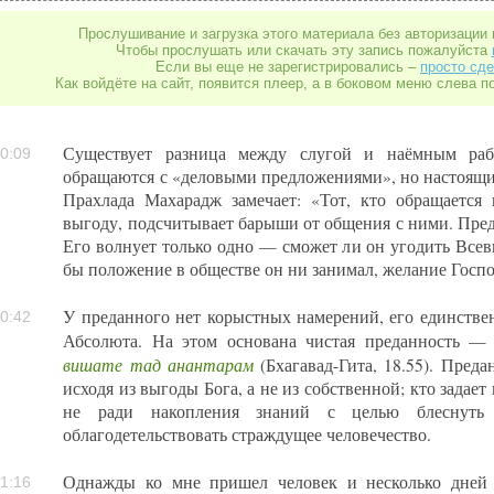
Прослушивание и загрузка этого материала без авторизации 
Чтобы прослушать или скачать эту запись пожалуйста
Если вы еще не зарегистрировались –
просто сде
Как войдёте на сайт, появится плеер, а в боковом меню слева п
Существует разница между слугой и наёмным раб
0:09
обращаются с «деловыми предложениями», но настоящ
Прахлада Махарадж замечает: «Тот, кто обращается
выгоду, подсчитывает барыши от общения с ними. Пред
Его волнует только одно — сможет ли он угодить Всев
бы положение в обществе он ни занимал, желание Госпо
У преданного нет корыстных намерений, его единств
0:42
Абсолюта. На этом основана чистая преданность 
вишате тад анантарам
(Бхагавад-Гита, 18.55). Преда
исходя из выгоды Бога, а не из собственной; кто задает
не ради накопления знаний с целью блеснуть 
облагодетельствовать страждущее человечество.
Однажды ко мне пришел человек и несколько дней 
1:16