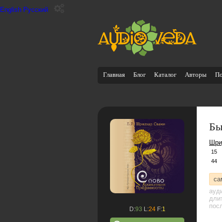
English
Русский
Главная
Блог
Каталог
Авторы
П
Бы
Шри
15
44
са
ауд
дли
посл
D:
93
L:
24
F:
1