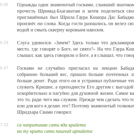
Однажды один знаменитый госвами, слывший знатоком
6:05
прочесть Шримад-Бхагаватам и затем поделиться с
приглашённых был Шрила Гаура Кишора Дас Бабаджи
произнёс ни слова. Когда гости разошлись, он велел с
водой и смыть скверну коровьим навозом.
Слуга удивился: «Зачем? Здесь только что декламиро
6:29
место, где говорят о Боге, не свято?» На что Гаура К
слышал, как здесь говорили о Боге, а я слышал, что гово
Госвами не случайно пригласил на лекцию Бабадж
6:47
собранию больший вес, пришло больше почтенных лю
больше денег. Ради этого он и устраивал публичные чт
служить Кришне, а преподнести Его другим с выгодой 
оскорбительно и пагубно для духовной жизни. Самое 
это то, ради чего мы служим. Прежде чем сделать что-то
или для кого я делаю это? Поэтому знаменитый толков
Шридхара Свами говорил:
са чапритаива сати яди крийета
7:33
на ту крита сати пашчад арпийета