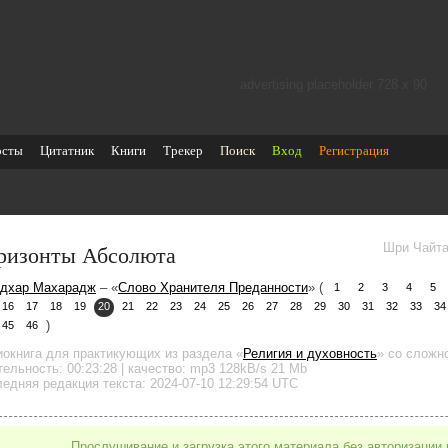
advertising placeholder 728 х 90
осты
Цитатник
Книги
Трекер
Поиск
Вход
Регистрация
ризонты Абсолюта
Шри Чайта
дхар Махарадж
– «
Слово Хранителя Преданности
» (
1
2
3
4
5
16
17
18
19
20
21
22
23
24
25
26
27
28
29
30
31
32
33
34
)
45
46
иокнига для практикующих
из раздела «
Религия и духовность
»
со сложно
тельность:
00:23:28
| качество:
mp3
128kB/s
21 Mb
едняя редакция текста: 2024-07-10 12:29:54 UTC
Прослушивание и загрузка этого материала без авторизации 