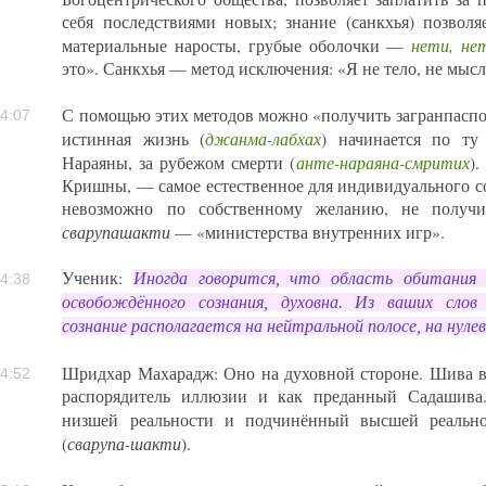
себя последствиями новых; знание (санкхья) позвол
нети, не
материальные наросты, грубые оболочки —
это». Санкхья — метод исключения: «Я не тело, не мысль
С помощью этих методов можно «получить загранпаспор
4:07
джанма-лабхах
истинная жизнь (
) начинается по т
анте-нараяна-смритих
Нараяны, за рубежом смерти (
).
Кришны, — самое естественное для индивидуального со
невозможно по собственному желанию, не получи
сварупашакти
— «министерства внутренних игр».
Ученик:
Иногда говорится, что область обитания 
4:38
освобождённого сознания, духовна. Из ваших слов
сознание располагается на нейтральной полосе, на нуле
Шридхар Махарадж: Оно на духовной стороне. Шива вы
4:52
распорядитель иллюзии и как преданный Садашива
низшей реальности и подчинённый высшей реально
сварупа-шакти
(
).