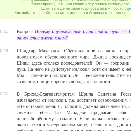
Чтобы прослушать или скачать эту запись пожалуйста
Если вы еще не зарегистрировались –
просто сде
Как войдёте на сайт, появится плеер, а в боковом меню слева п
Вопрос:
Почему обусловленные души так тянутся к 
0:11
отношение имеет к нам?
Шридхар Махарадж: Обусловленное сознание непро
0:19
повелителем обусловленного мира. Джива восхищае
Шивы здесь столько последователей. Он — господин
душ. На него не действует иллюзия, хотя он имеет к н
Мы — пленники иллюзии, Он — её повелитель. Иначе 
сознание, олицетворение свободы от иллюзии.
В Брихад-Бхагаватамритам Шрила Санатана Госв
0:50
избавляется от иллюзии, т.е. достигает освобождения,
«Не оставляй меня. Я, иллюзия, должна быть чьей-то. О
служить тебе». Так Майадеви предлагает себя 
непорабощённому сознанию. Если душа соглашается 
оказывается в материальном мире, а если у неё доста
соблазну, она идет выше, в мир, где она не повелитель