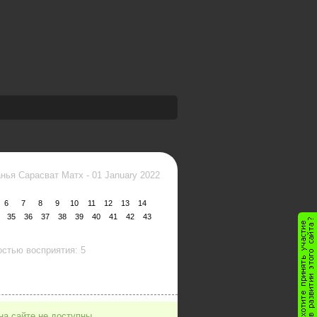
нья Сарасват Матх
-
01 January 2022
6
7
8
9
10
11
12
13
14
35
36
37
38
39
40
41
42
43
стью восприятия: 5
на сайте не доступны