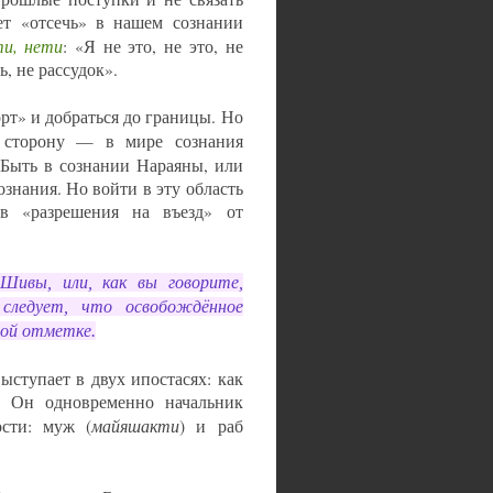
яет «отсечь» в нашем сознании
ти, нети
: «Я не это, не это, не
, не рассудок».
т» и добраться до границы. Но
у сторону — в мире сознания
 Быть в сознании Нараяны, или
знания. Но войти в эту область
в «разрешения на въезд» от
Шивы, или, как вы говорите,
 следует, что освобождённое
вой отметке.
ступает в двух ипостасях: как
. Он одновременно начальник
майяшакти
сти: муж (
) и раб