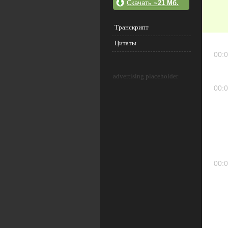
Скачать
~21 Мб.
Транскрипт
Цитаты
00:0
advertising placeholder
00:0
00:0