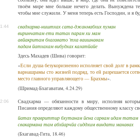
твоём мире мне больше нечего делать. Вынуждена теб
чтобы мне служили. У меня теперь есть Господин, и я б
свадхарма-ништхах сата-джанмабхих пуман
1:44
виринчатам ети татах парам хи мам
авйакритам бхагавато 'тха ваишнавам
падам йатхахам вибудхах калатйайе
Здесь Махадев (Шива) говорит:
«
Если душа безукоризненно исполняет свой долг в рам
варнашрамы сто жизней подряд, то ей разрешается сотв
место главного управляющего — Брахмы
».
(Шримад-Бхагаватам, 4.24.29)
Свадхарма — обязанности в миру, исполняя которы
2:06
Писания определяют каждому общественному классу св
йатах правриттир бхутанам йена сарвам идам татам
свакармана там абхйарчйа сиддхим виндати манавах
(Бхагавад-Гита, 18.46)