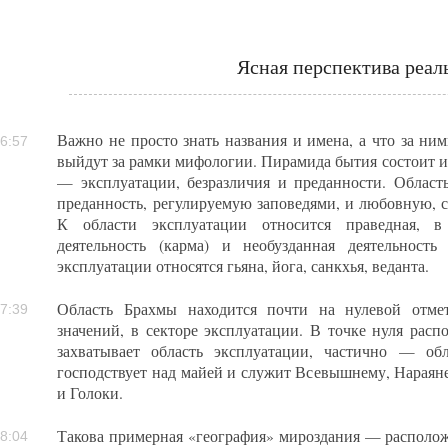
Ясная перспектива реал
Важно не просто знать названия и имена, а что за ни
6:57
выйдут за рамки мифологии. Пирамида бытия состоит и
— эксплуатации, безразличия и преданности. Област
преданность, регулируемую заповедями, и любовную, 
К области эксплуатации относится праведная, в
деятельность (карма) и необузданная деятельност
эксплуатации относятся гьяна, йога, санкхья, веданта.
Область Брахмы находится почти на нулевой отмет
7:39
значений, в секторе эксплуатации. В точке нуля рас
захватывает область эксплуатации, частично — об
господствует над майей и служит Всевышнему, Нарая
и Голоки.
Такова примерная «география» мироздания — располож
8:04