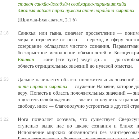
етаван санкйа-йогабхйм свадхарма-париништхайа
джанма-лабхах парах пумсам анте нарайана-смритих
(Шримад-Бхагаватам, 2.1.6)
Санкхья, или гьяна, означает просветление — поним
2:18
мира и отречение от него — переход в сферу чисто
созерцание обладателя чистого сознания, Параматма
бескорыстное исполнение обязанностей в Богоцентри
Етаван
— «они (эти пути) ведут до…» — до освобож
область отрицательных значений до нулевой отметки.
Дальше начинается область положительных значений
2:53
анте нараяна-смритих
— служение Нараяне, которое до
веру. Попасть в область положительных значений — зн
а достичь освобождения — значит «получить загранпас
свободу, иное — благополучно устроиться в другой стра
Йога позволяет осознать, что существует Сверхсущ
3:22
ступенью выше нас по шкале сознания и ближе на
Исполнение мирских обязанностей без заинтересован
Богоцентрического общества, позволяет заплатить за 