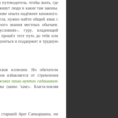
 путеводитель, чтобы знать, где
живут люди и какие там законы.
нове опыта надёжнее книжного.
ела, нужно найти общий язык с
ного знания местных обычаев.
словиях», гуру, владеющий
 прошёл этот путь до тебя или
троиться и поддержит в трудную
сков иллюзии. Но обитатели
я избавляется от стремления
живах паша-муктах садашивам
:
(шиво 'хам)». Благословляя
 старший брат Санкаршана, ни