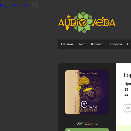
English
Русский
Главная
Блог
Каталог
Авторы
П
Го
Шри
15
44
ауд
дли
посл
D:
94
L:
15
F:
0