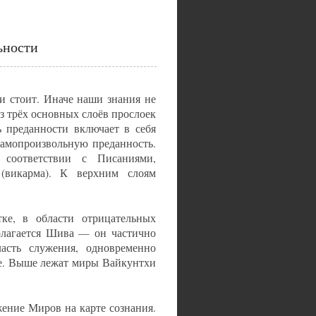
ьности
ми стоит. Иначе наши знания не
з трёх основных слоёв прослоек
ь преданности включает в себя
самопроизвольную преданность.
 соответствии с Писаниями,
ь (викарма). К верхним слоям
ке, в области отрицательных
полагается Шива — он частично
ласть служения, одновременно
не. Выше лежат миры Вайкунтхи
ение Миров на карте сознания.