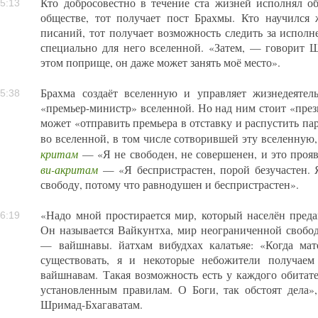
Кто добросовестно в течение ста жизней исполнял о
5:13
обществе, тот получает пост Брахмы. Кто научилс
писаний, тот получает возможность следить за исполн
специально для него вселенной. «Затем, — говорит 
этом поприще, он даже может занять моё место».
Брахма создаёт вселенную и управляет жизнедеяте
5:38
«премьер-министр» вселенной. Но над ним стоит «през
может «отправить премьера в отставку и распустить п
во вселенной, в том числе сотворившей эту вселенную,
критам
— «Я не свободен, не совершенен, и это прояв
ви-акритам
— «Я беспристрастен, порой безучастен. 
свободу, потому что равнодушен и беспристрастен».
«Надо мной простирается мир, который населён преда
6:19
Он называется Вайкунтха, мир неограниченной свобод
— вайшнавы. йатхам вибудхах калатьяе: «Когда мате
существовать, я и некоторые небожители получаем
вайшнавам. Такая возможность есть у каждого обитате
установленным правилам. О Боги, так обстоят дела»
Шримад-Бхагаватам.