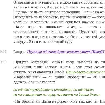
Отправляясь в путешествие, нужно взять с собой атлас и
находится Америка, Австралия, Япония, знать, как там 
Ещё важнее иметь опытного проводника. Знание на ос
Определить по карте место, где ты находишься — полд
местным населением. Умение общаться важнее книж
Шабде паре ча нишнатам: «Там, «в полевых у
теоретическими знаниями, бесполезен. Нужен тот, кто
сам является одним из «местных». Он поможет тебе ус
минуту». Это и есть настоящий гуру.
Вопрос:
Неужели обычная душа может стать Шивой?
9:05
Шридхар Махарадж: Может, когда вырвется из ти
9:10
Вайкунтхи выше Господа Шивы. Когда атом сознани
Паша-бадхо бхаведж д
стяжать, он становится Шивой.
«Порабощённый — он джива, свободный — он Шива 
Уддхаву, Кришна говорит:
на татха ме прийатама атмайонир на шанкарах
на ча санкаршано на шрир наиватма ча йатха бхаван
«Ни Брахма, ни Шива не дороги Мне так, как ты. Ни