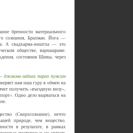
ание бренности материального
го сознания, Брахман. Йога —
на. А свадхарма-ништха — это
ческом обществе, варнашраме.
дения, состояния Шивы, через
джанма-лабхах парах пумсам
 —
веряет нам наш гуру в обмен на
ачит получить «въездную визу»,
порт». Одно дело вырваться на
не.
ество (Сверхсознание), нечто
шей природе, чем вещество.
ности в результате, в рамках
прошлые поступки и не связать