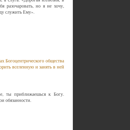
я разочаровать, но я не хочу,
уду служить Ему».
ках Богоцентрического общества
орить вселенную и занять в ней
е, ты приближаешься к Богу.
ои обязанности.