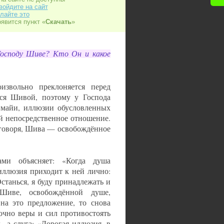
войдите на сайт
лайте это
оявится пункт «
Скачать
»
Господу Шиве? Кто Он и какое
извольно преклоняется перед
тся Шивой, поэтому у Господа
 майи, иллюзии обусловленных
ей непосредственное отношение.
говоря, Шива — освобождённое
ами объясняет: «Когда душа
 иллюзия приходит к ней лично:
станься, я буду принадлежать и
Шиве, освобождённой душе,
на это предложение, то снова
точно веры и сил противостоять
, а слуга: «Дорогая иллюзия, в