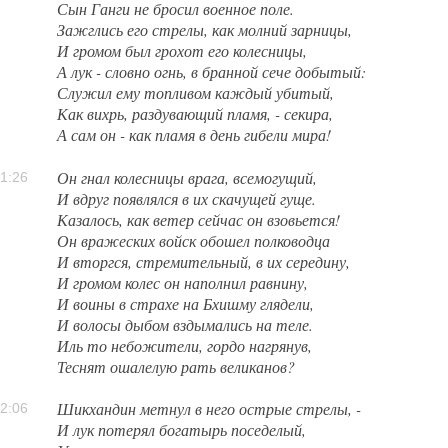
Сын Ганги не бросил военное поле.
Зажглись его стрелы, как молний зарницы,
И громом был грохот его колесницы,
А лук - словно огнь, в бранной сече добытый:
Служил ему топливом каждый убитый,
Как вихрь, раздувающий пламя, - секира,
А сам он - как пламя в день гибели мира!
Он гнал колесницы врага, всемогущий,
1:26
И вдруг появлялся в их скачущей гуще.
Казалось, как ветер сейчас он взовьется!
Он вражеских войск обошел полководца
И вторгся, стремительный, в их середину,
И громом колес он наполнил равнину,
И воины в страхе на Бхишму глядели,
И волосы дыбом вздымались на теле.
Иль то небожители, гордо нагрянув,
Теснят ошалелую рать великанов?
Шикхандин метнул в него острые стрелы, -
2:06
И лук потерял богатырь поседелый,