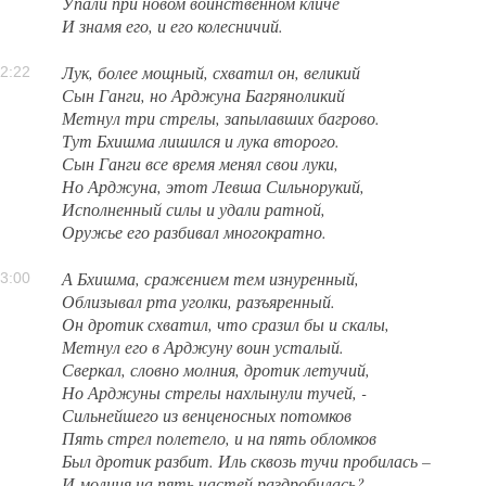
Упали при новом воинственном кличе
И знамя его, и его колесничий.
Лук, более мощный, схватил он, великий
2:22
Сын Ганги, но Арджуна Багряноликий
Метнул три стрелы, запылавших багрово.
Тут Бхишма лишился и лука второго.
Сын Ганги все время менял свои луки,
Но Арджуна, этот Левша Сильнорукий,
Исполненный силы и удали ратной,
Оружье его разбивал многократно.
А Бхишма, сражением тем изнуренный,
3:00
Облизывал рта уголки, разъяренный.
Он дротик схватил, что сразил бы и скалы,
Метнул его в Арджуну воин усталый.
Сверкал, словно молния, дротик летучий,
Но Арджуны стрелы нахлынули тучей, -
Сильнейшего из венценосных потомков
Пять стрел полетело, и на пять обломков
Был дротик разбит. Иль сквозь тучи пробилась –
И молния на пять частей раздробилась?