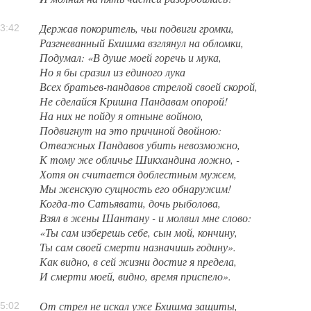
Держав покоритель, чьи подвиги громки,
3:42
Разгневанный Бхишма взглянул на обломки,
Подумал: «В душе моей горечь и мука,
Но я бы сразил из единого лука
Всех братьев-пандавов стрелой своей скорой,
Не сделайся Кришна Пандавам опорой!
На них не пойду я отныне войною,
Подвигнут на это причиной двойною:
Отважных Пандавов убить невозможно,
К тому же обличье Шикхандина ложно, -
Хотя он считается доблестным мужем,
Мы женскую сущность его обнаружим!
Когда-то Сатьявати, дочь рыболова,
Взял в жены Шантану - и молвил мне слово:
«Ты сам изберешь себе, сын мой, кончину,
Ты сам своей смерти назначишь годину».
Как видно, в сей жизни достиг я предела,
И смерти моей, видно, время приспело».
От стрел не искал уже Бхишма защиты,
5:02