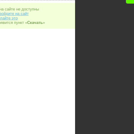
на сайте не доступны
войдите на сайт
лайте это
оявится пункт «
Скачать
»