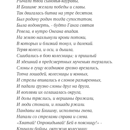
Рычали твои сыновья-кауравы,
И Бхишме желали победы и славы.
Так двигалась битва на утре десятом.
Был родичу родич тогда супостатом,
Была водоверть, - будто Ганга святая
Ревела, в нутро Океана впадая.
На землю нахлынули крови потоки,
В которых и близкий тонул, и далекий.
Теряя колеса, и оси, и дышла,
Сшибались в бою колесницы; и пришлый
И здешний в предсмертных мученьях терзались.
Слоны в гущу всадников грозно врезались,
Топча лошадей, колесницы и конных,
И стрелы впивались в слонов разъяренных,
И падали грузно слоны друг на друга,
И воплями их оглашалась округа,
И долы тряслись, и вершины дрожали,
И люди стонали, и лошади ржали.
Пандавы на Бхишму, исполнены гнева,
Напали со стрелами справа и слева.
«Хватай! Опрокидывай! Бей в поясницу!» -
Кричали бойцы, окружив колесницу.