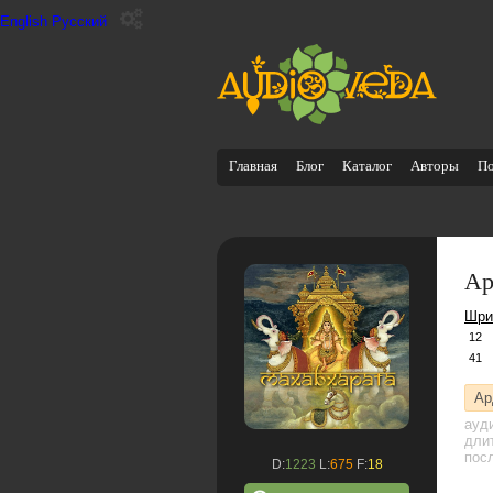
English
Русский
Главная
Блог
Каталог
Авторы
П
Ар
Шри
12
41
Ар
ауд
дли
посл
D:
1223
L:
675
F:
18