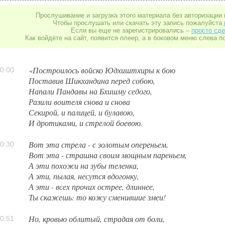
Прослушивание и загрузка этого материала без авторизации 
Чтобы прослушать или скачать эту запись пожалуйста
Если вы еще не зарегистрировались –
просто сде
Как войдёте на сайт, появится плеер, а в боковом меню слева п
«Построилось войско Юдхиштхиры к бою
0:00
Поставив Шикхандина перед собою,
Напали Пандавы на Бхишму седого,
Разили воителя снова и снова
Секирой, и палицей, и булавою,
И дротиками, и стрелой боевою.
Вот эта стрела - с золотым опереньем,
0:30
Вот эта - страшна своим мощным пареньем,
А эти похожи на зубы теленка,
А эти, пылая, несутся вдогонку,
А эти - всех прочих острее, длиннее,
Ты скажешь: то кожу сменившие змеи!
Но, кровью облитый, страдая от боли,
0:51