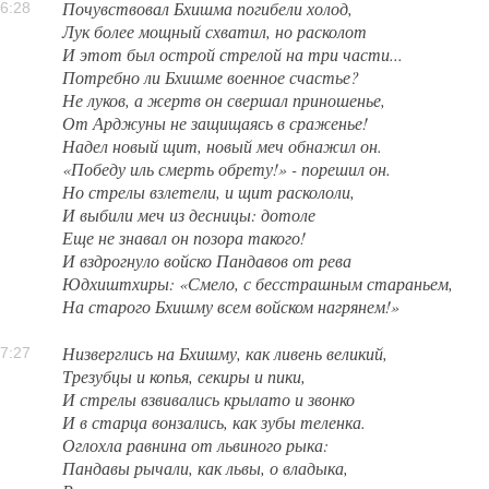
Почувствовал Бхишма погибели холод,
6:28
Лук более мощный схватил, но расколот
И этот был острой стрелой на три части...
Потребно ли Бхишме военное счастье?
Не луков, а жертв он свершал приношенье,
От Арджуны не защищаясь в сраженье!
Надел новый щит, новый меч обнажил он.
«Победу иль смерть обрету!» - порешил он.
Но стрелы взлетели, и щит раскололи,
И выбили меч из десницы: дотоле
Еще не знавал он позора такого!
И вздрогнуло войско Пандавов от рева
Юдхиштхиры: «Смело, с бесстрашным стараньем,
На старого Бхишму всем войском нагрянем!»
Низверглись на Бхишму, как ливень великий,
7:27
Трезубцы и копья, секиры и пики,
И стрелы взвивались крылато и звонко
И в старца вонзались, как зубы теленка.
Оглохла равнина от львиного рыка:
Пандавы рычали, как львы, о владыка,