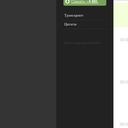
Скачать
~4 Мб.
Транскрипт
Цитаты
00:0
advertising placeholder
00:0
00:0