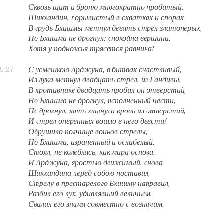
Сквозь щит и броню многократно пробитый.
Шикхандин, порывистый в схватках и спорах,
В грудь Бхишмы метнул девять стрел златоперых,
Но Бхишма не дрогнул: спокойна вершина,
Хотя у подножья трясется равнина!
С усмешкою Арджуна, в битвах счастливый,
5:27
Из лука метнул двадцать стрел, из Гандивы,
В противнике двадцать пробил он отверстий,
Но Бхишма не дрогнул, исполненный чести,
Не дрогнул, хоть хлынула кровь из отверстий,
И стрел оперенных вошло в него двести!
Обрушило полчище воинов стрелы,
Но Бхишма, израненный и ослабелый,
Стоял, не колеблясь, как мира основа.
И Арджуна, яростью движимый, снова
Шикхандина перед собою поставил,
Стрелу в престарелого Бхишму направил,
Разбил его лук, удивлявший величьем,
Свалил его знамя совместно с возничим.