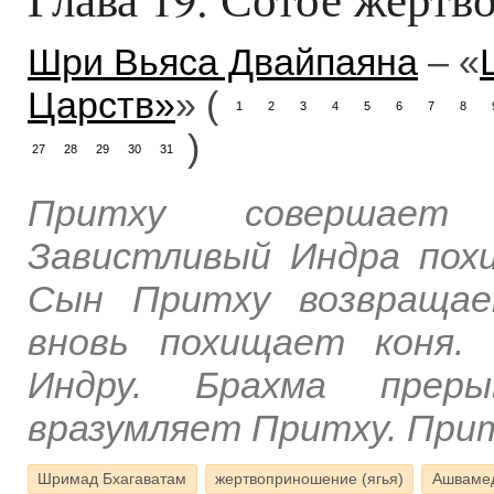
Шри Вьяса Двайпаяна
– «
Царств»
» (
1
2
3
4
5
6
7
8
)
27
28
29
30
31
Притху совершает 
Завистливый Индра пох
Сын Притху возвращае
вновь похищает коня.
Индру. Брахма прер
вразумляет Притху. Прит
Шримад Бхагаватам
жертвоприношение (ягья)
Ашваме