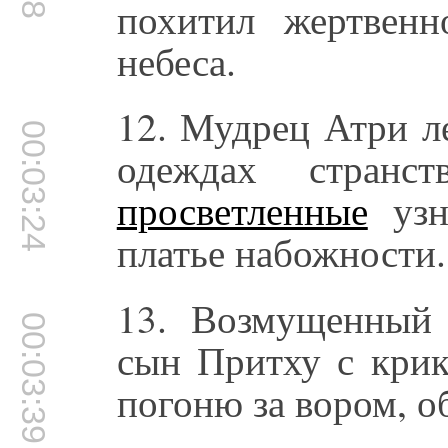
похитил жертвен
небеса.
12. Мудрец Атри л
00:03:24
одеждах странс
просветленные
узн
платье набожности.
13. Возмущенный 
00:03:39
сын Притху с крик
погоню за вором, о