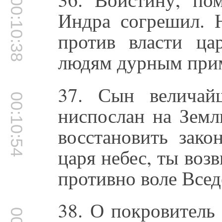
00:10:38
Индра согрешил. 
против власти ца
людям дурным при
37. Сын величай
00:10:54
ниспослан на Зе
восстановить зак
царя небес, ты воз
противно воле Всед
38. О покровитель