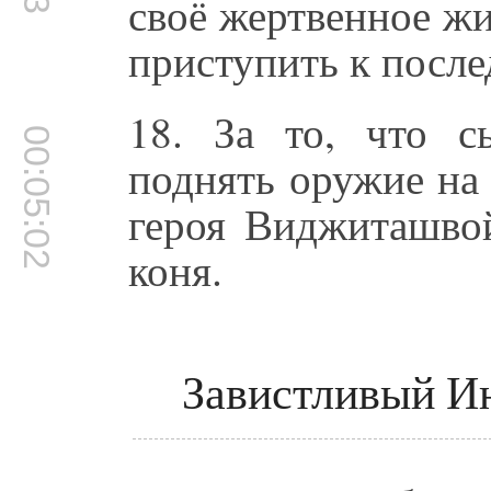
своё жертвенное ж
приступить к после
18. За то, что с
00:05:02
поднять оружие на
героя Виджиташво
коня.
Завистливый Ин