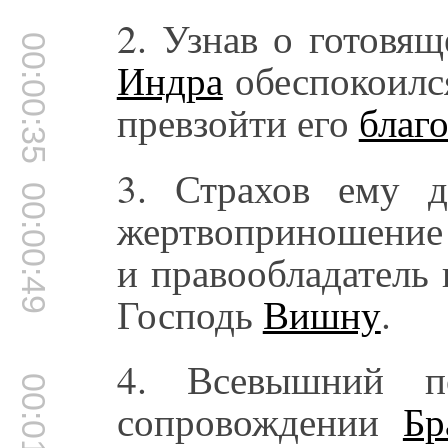
2. Узнав о готовящ
00:00:35
Индра
обеспокоился
превзойти его
благ
3. Страхов ему д
00:00:49
жертвоприношение
и правообладатель
Господь
Вишну
.
4. Всевышний п
00:01:03
сопровождении
Бр