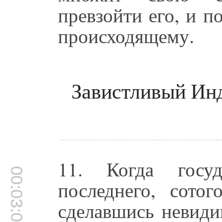
превзойти его, и 
происходящему.
Завистливый Инд
11. Когда госуд
00:03:08
последнего, сотог
сделавшись невид