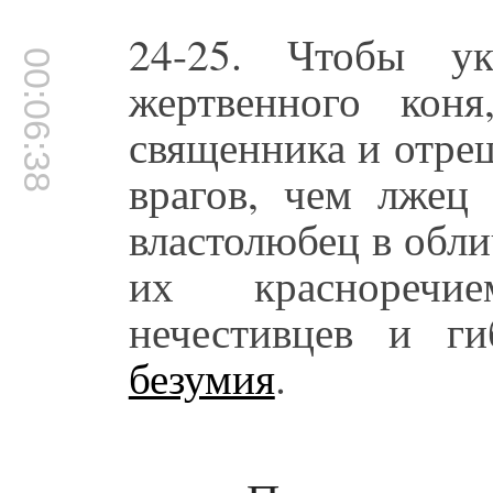
24-25. Чтобы ук
00:06:38
жертвенного кон
священника и отре
врагов, чем лжец
властолюбец в обл
их красноречи
нечестивцев и г
безумия
.