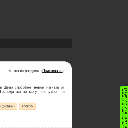
метка из раздела «
Психология
»
й Шива способен гневом изгнать от
 Господа же не могут коснуться ни
 (бхавы)
эгоизм