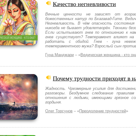
Качество негневливости
Вечные ценности не зависят от возра
божественных натур по Бхагавад-Гите. Ведич
Негневливость. В чём опасность состояния 
никогда не бывает удовлетворён. Техники без
Если испытывают гнев по отношению к нам
гнев существует? Темперамент влияет на с
работать с обидой. Гнев - гуна неве
темпераментного мужа? Взрослый сын против
Гуна Манджари
– «
Ведическая женщина - кто он
Почему трудности приходят в 
Жадность. Чрезмерные усилия для достижен
разговоры. Бездумное следование правилам
отношения с людьми, имеющими грязное со
гордыня.
Олег Торсунов
– «
Преодоление трудностей
»