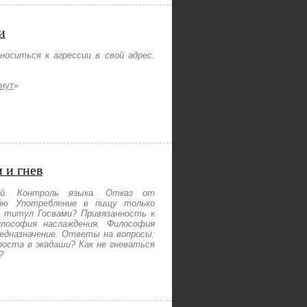
и
носиться к агрессии в свой адрес.
инут
»
 и гнев
ий. Контроль языка. Отказ от
йю Употребление в пищу только
 титул Госвами? Привязанность к
лософия наслаждения. Философия
едназначение. Ответы на вопросы:
оста в экадаши? Как не гневаться
?