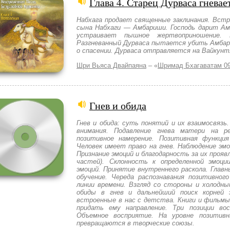
Глава 4. Старец Дурваса гнева
Набхага продает священные заклинания. Встр
сына Набхаги — Амбариши. Господь дарит Ам
устраивает пышное жертвоприношение.
Разгневанный Дурваса пытается убить Амбар
о спасении. Дурваса отправляется на Вайкунт
Шри Вьяса Двайпаяна
– «
Шримад Бхагаватам 0
Гнев и обида
Гнев и обида: суть понятий и их взаимосвязь
внимания. Подавление гнева матери на р
позитивное намерение. Позитивная функция
Человек имеет право на гнев. Наблюдение эм
Признание эмоций и благодарность за их прояв
частей). Склонность к определенной эмоци
эмоций. Принятие внутреннего раскола. Глав
обучение. Череда распознавания позитивног
линии времени. Взгляд со стороны и холодны
обиды в гнев и дальнейший поиск корней 
встроенные в нас с детства. Книги и фильмы
придать ему направление. Три позиции вос
Объемное восприятие. На уровне позитив
превращаются в творческие союзы.