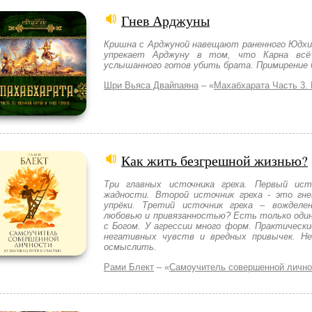
Гнев Арджуны
Кришна с Арджуной навещают раненного Юдх
упрекает Арджуну в том, что Карна всё
услышанного готов убить брата. Примирение 
Шри Вьяса Двайпаяна
– «
Махабхарата Часть 3. 
Как жить безгрешной жизнью?
Три главных источника греха. Первый ист
жадности. Второй источник греха - это гне
упрёки. Третий источник греха – вожделе
любовью и привязанностью? Есть только один
с Богом. У агрессии много форм. Практически
негативных чувств и вредных привычек. Н
осмыслить.
Рами Блект
– «
Самоучитель совершенной лично