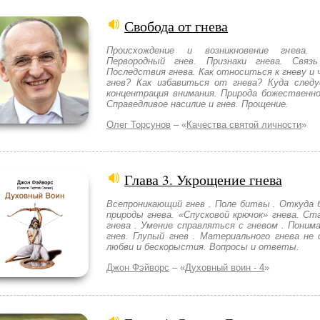
Свобода от гнева
Происхождение и возникновение гнева. 
Первородный гнев. Признаки гнева. Свя
Последствия гнева. Как относиться к гневу и
гнев? Как избавиться от гнева? Куда следу
концентрация внимания. Природа божественно
Справедливое насилие и гнев. Прощение.
Олег Торсунов
– «
Качества святой личности
»
Глава 3. Укрощение гнева
Всепроникающий гнев . Поле битвы . Откуда
природы гнева. «Спусковой крючок» гнева. Ст
гнева . Умение справляться с гневом . Поним
гнев. Глупый гнев . Материального гнева не
любви и бескорыстия. Вопросы и ответы.
Джон Фэйворс
– «
Духовный воин - 4
»