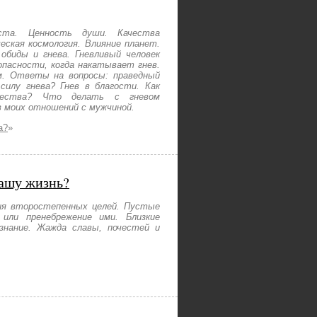
ста. Ценность души. Качества
еская космология. Влияние планет.
обиды и гнева. Гневливый человек
опасности, когда накатывает гнев.
. Ответы на вопросы: праведный
илу гнева? Гнев в благости. Как
жества? Что делать с гневом
 моих отношений с мужчиной.
а?
»
нашу жизнь?
ия второстепенных целей. Пустые
 или пренебрежение ими. Близкие
знание. Жажда славы, почестей и