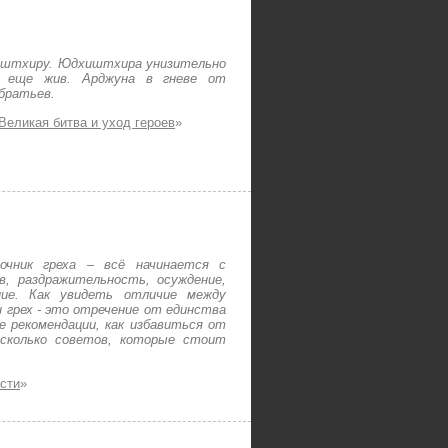
иштхиру. Юдхиштхира унизительно
 еще жив. Арджуна в гневе от
братьев.
Великая битва и уход героев
»
очник греха – всё начинается с
в, раздражительность, осуждение,
ние. Как увидеть отличие между
 грех - это отречение от единства
е рекомендации, как избавиться от
есколько советов, которые стоит
сти
»