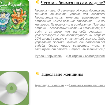
Чего мы боимся на самом деле?
Приветствие. О семинаре. Условия достижен
мешает приложить усилия для достижен
Нерешительность мужчины разрушает же
страданий. Самое большое страдание – не до
желаемое. Искренность и вожделение. Причина
страха. Сосредоточенность на вторичном; тел
себя, а за того, кем мы себя считаем. 
удовлетворение от достигнутого.Ум отраж
10% эмоций связано с настоящей жизнью. Эндо
управления людьми. Глубокий сон помогает п
судьба, другие живые существа, тело, с
защищает от страха. Стресс, вызванный стр
Руслан Нарушевич
– «
От страха к благодарност
Тщеславие женщины
Аделаида Экмекчян
– «
Cемейная жизнь религи