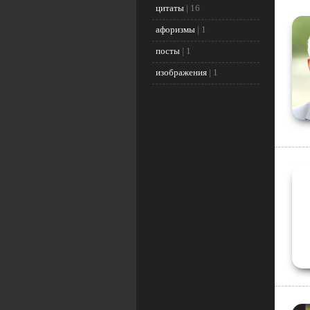
цитаты
|
16
афоризмы
|
1
посты
|
1
изображения
|
1