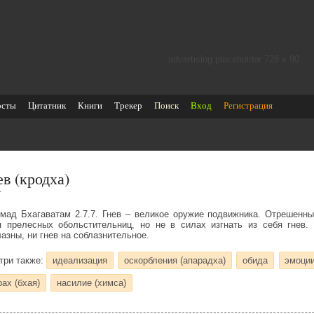
advertising placeholder 728 х 90
осты
Цитатник
Книги
Трекер
Поиск
Вход
Регистрация
ев (кродха)
ध
мад Бхагаватам 2.7.7. Гнев – великое оружие подвижника. Отрешенны
я прелесных обольстительниц, но не в силах изгнать из себя гнев.
азны, ни гнев на соблазнительное.
три также:
идеализация
оскорбления (апарадха)
обида
эмоции
рах (бхая)
насилие (химса)