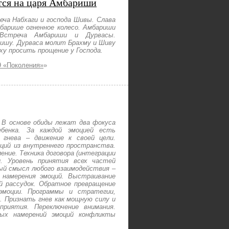
ется на царя Амбариши
еча Набхаги и господа Шивы. Слава
барише огненное колесо. Амбариши
 Встреча Амбариши и Дурвасы.
ишу. Дурваса молит Брахму и Шиву
ху просить прощение у Господа.
9 «Поколения»
»
. В основе обиды лежат два фокуса
ебенка. За каждой эмоцией есть
 гнева – движение к своей цели.
оций из внутреннего пространства.
ление. Техника договора (интеграции
и. Уровень принятия всех частей
ный смысл любого взаимодействия –
о намерения эмоций. Выстраивание
й рассудок. Обратное превращение
эмоции. Программы и стратегии,
. Признать гнев как мощную силу и
приятия. Переключение внимания.
ных намерений эмоций конфликты