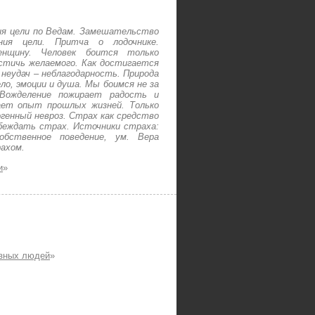
ия цели по Ведам. Замешательство
ия цели. Притча о лодочнике.
нщину. Человек боится только
стичь желаемого. Как достигается
 неудач – неблагодарность. Природа
о, эмоции и душа. Мы боимся не за
Вожделение пожирает радость и
ает опыт прошлых жизней. Только
генный невроз. Страх как средство
обеждать страх. Источники страха:
обственное поведение, ум. Вера
ахом.
и
»
озных людей
»