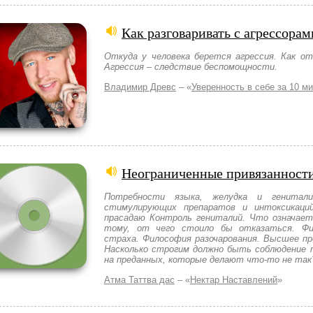
Как разговаривать с агрессорам
Откуда у человека берется агрессия. Как от
Агрессия – следствие беспомощности.
Владимир Древс
– «
Уверенность в себе за 10 м
Неограниченные привязанности
Потребности языка, желудка и генитал
стимулирующих препаратов и интоксикаци
прасадаю Контроль гениталий. Что означает
тому, от чего стоило бы отказаться. Фи
страха. Философия разочарования. Высшее пр
Насколько строгим должно быть соблюдение п
на преданных, которые делают что-то не так
Атма Таттва дас
– «
Нектар Наставлений
»