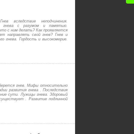
Гнев вследствие неподчинения.
зь гнева с разумом и памятью.
 что с ним делать? Как проявляется
ет направлять свой гнев? Гнев и
го гнева. Гордость и высокомерие.
 берется гнев. Мифы относительно
адии развития гнева . Последствия
ание сути. Лужицы гнева. Здоровый
 существует . Развитие подлинной