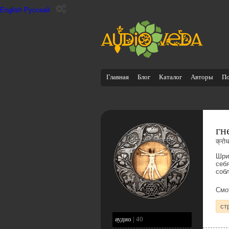
English
Русский
Главная
Блог
Каталог
Авторы
П
гн
क्रो
Шри
себ
собл
Смо
ст
аудио
|
40