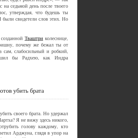
с на седьмой день после твоего
ос, утверждая, что будешь ты
И были свидетели слов этих. Но
, созданной
Тваштри
колеснице,
ришну, почему же бежал ты от
 сам, слабосильный и робкий,
ушил бы Радхею, как Индра
отов убить брата
убить своего брата. Но удержал
артха? Я не вижу здесь никого,
отрубить голову каждому, кто
ветил Арджуна, глядя в упор на