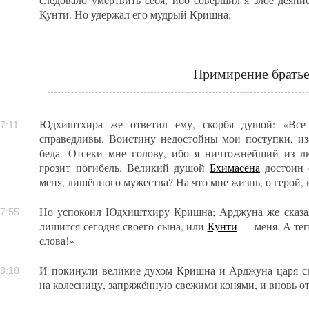
Кунти. Но удержал его мудрый Кришна;
Примирение брать
Юдхиштхира же ответил ему, скорбя душой: «Все 
7:11
справедливы. Воистину недостойны мои поступки, из
беда. Отсеки мне голову, ибо я ничтожнейший из л
грозит погибель. Великий душой
Бхимасена
достоин с
меня, лишённого мужества? На что мне жизнь, о герой, 
Но успокоил Юдхиштхиру Кришна; Арджуна же сказал:
7:55
лишится сегодня своего сына, или
Кунти
— меня. А теп
слова!»
И покинули великие духом Кришна и Арджуна царя сп
8:18
на колесницу, запряжённую свежими конями, и вновь о