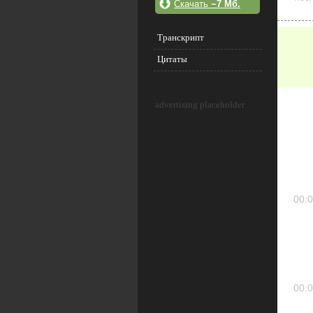
Скачать
~7 Мб.
Транскрипт
Цитаты
advertising placeholder
00:0
00:0