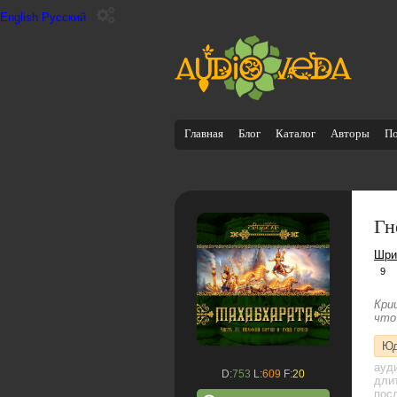
English
Русский
Главная
Блог
Каталог
Авторы
П
Гн
Шри
9
Кри
что
Юд
ауд
D:
753
L:
609
F:
20
дли
посл