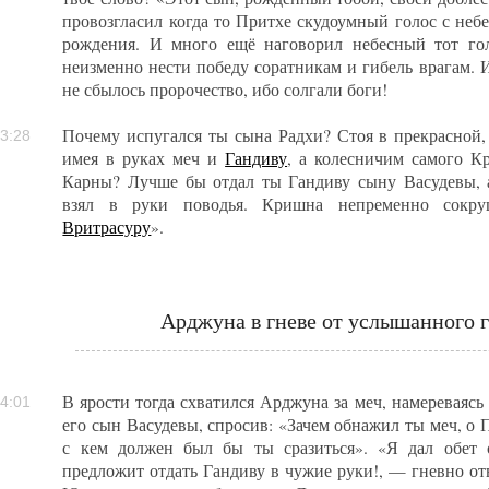
провозгласил когда то Притхе скудоумный голос с небе
рождения. И много ещё наговорил небесный тот гол
неизменно нести победу соратникам и гибель врагам. 
не сбылось пророчество, ибо солгали боги!
Почему испугался ты сына Радхи? Стоя в прекрасной
3:28
имея в руках меч и
Гандиву
, а колесничим самого К
Карны? Лучше бы отдал ты Гандиву сыну Васудевы, а
взял в руки поводья. Кришна непременно сокр
Вритрасуру
».
Арджуна в гневе от услышанного г
В ярости тогда схватился Арджуна за меч, намереваясь 
4:01
его сын Васудевы, спросив: «Зачем обнажил ты меч, о П
с кем должен был бы ты сразиться». «Я дал обет 
предложит отдать Гандиву в чужие руки!, — гневно от