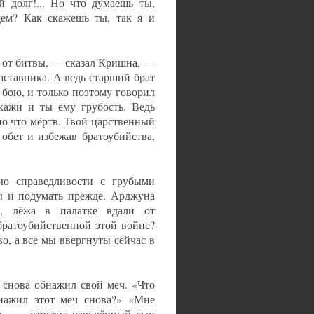
долг!... Но что думаешь ты,
ем? Как скажешь ты, так я и
я от битвы, — сказал Кришна, —
аставника. А ведь старший брат
 бою, и только поэтому говорил
скажи и ты ему грубость. Ведь
но что мёртв. Твой царственный
 обет и избежав братоубийства,
ю справедливости с грубыми
ы и подумать прежде. Арджуна
ы, лёжа в палатке вдали от
братоубийственной этой войне?
во, а все мы ввергнуты сейчас в
 снова обнажил свой меч. «Что
нажил этот меч снова?» «Мне
ие», — ответил удручённый сын