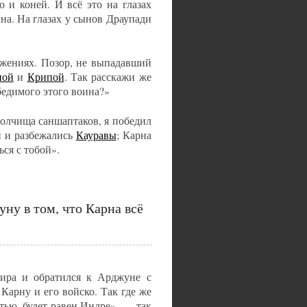
 и коней. И всё это на глазах
а. На глазах у сынов Драупади
жениях. Позор, не выпадавший
ной
и
Крипой
. Так расскажи же
бедимого этого воина?»
олчища саншаптаков, я победил
и и разбежались
Кауравы
; Карна
ься с тобой».
у в том, что Карна всё
хира и обратился к Арджуне с
Карну и его войско. Так где же
тью, будет равен Индре», — так