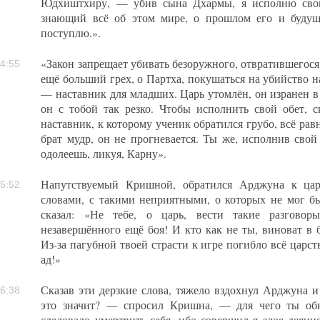
Юдхиштхиру, — убив сына Дхармы, я исполню свой 
знающий всё об этом мире, о прошлом его и будущ
поступлю.».
«Закон запрещает убивать безоружного, отвратившегос
4:55
ещё больший грех, о Партха, покушаться на убийство н
— наставник для младших. Царь утомлён, он изранен в
он с тобой так резко. Чтобы исполнить свой обет, 
наставник, к которому ученик обратился грубо, всё рав
брат мудр, он не прогневается. Ты же, исполнив свой
одолеешь, ликуя, Карну».
Напутствуемый Кришной, обратился Арджуна к цар
5:52
словами, с такими неприятными, о которых не мог б
сказал: «Не тебе, о царь, вести такие разговор
незавершённого ещё боя! И кто как не ты, виноват в 
Из-за пагубной твоей страсти к игре погибло всё царст
ад!»
Сказав эти дерзкие слова, тяжело вздохнул Арджуна и
6:38
это значит? — спросил Кришна, — для чего ты об
следовало умертвить себя, ибо совершил я злое деян