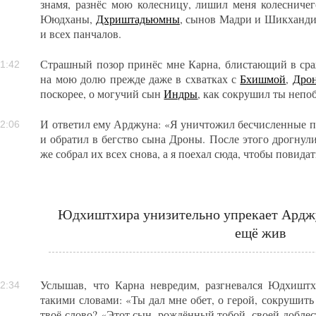
знамя, разнёс мою колесницу, лишил меня колесничего
Ююдханы,
Дхриштадьюмны
, сынов Мадри и Шикхандин
и всех панчалов.
Страшный позор принёс мне Карна, блистающий в сра
1:42
на мою долю прежде даже в схватках с
Бхишмой
,
Дро
поскорее, о могучий сын
Индры
, как сокрушил ты непо
И ответил ему Арджуна: «Я уничтожил бесчисленные п
2:06
и обратил в бегство сына Дроны. После этого дрогнул
же собрал их всех снова, а я поехал сюда, чтобы повидат
Юдхиштхира унизительно упрекает Арджун
ещё жив
Услышав, что Карна невредим, разгневался Юдхишт
2:34
такими словами: «Ты дал мне обет, о герой, сокрушить 
твоё слово? «Этот сын, рождённый тобой, своей доблес