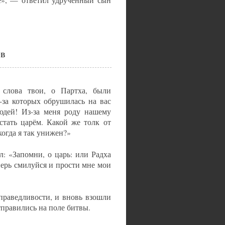
ев
слова твои, о Партха, были
-за которых обрушилась на вас
юдей! Из-за меня роду нашему
тать царём. Какой же толк от
когда я так унижен?»
 «Запомни, о царь: или Радха
ерь смилуйся и прости мне мои
раведливости, и вновь взошли
тправились на поле битвы.