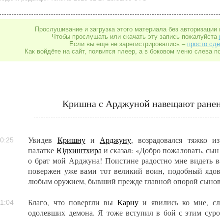
Прослушивание и загрузка этого материала без авторизации 
Чтобы прослушать или скачать эту запись пожалуйста
Если вы еще не зарегистрировались –
просто сде
Как войдёте на сайт, появится плеер, а в боковом меню слева п
Кришна с Арджуной навещают ране
Увидев
Кришну
и
Арджуну
, возрадовался тяжко и
0:25
палатке
Юдхиштхира
и сказал: «Добро пожаловать, сын
о брат мой Арджуна! Поистине радостно мне видеть в
повержен уже вами тот великий воин, подобный ядо
любым оружием, бывший прежде главной опорой сыно
Благо, что повергли вы
Карну
и явились ко мне, сл
1:04
одолевших демона. Я тоже вступил в бой с этим сур