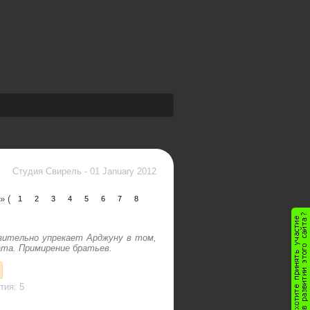
Студия Свирель
-
01 January 2012
» (
1
2
3
4
5
6
7
8
ительно упрекает Арджуну в том,
ата. Примирение братьев.
тия: 5