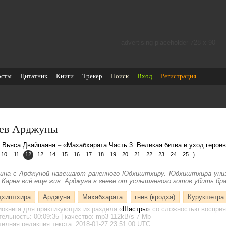
advertising placeholder 728 х 90
осты
Цитатник
Книги
Трекер
Поиск
Вход
Регистрация
ев Арджуны
 Вьяса Двайпаяна
– «
Махабхарата Часть 3. Великая битва и уход героев
)
10
11
12
12
14
15
16
17
18
19
20
21
22
23
24
25
шна с Арджуной навещают раненного Юдхиштхиру. Юдхиштхира униз
 Карна всё еще жив. Арджуна в гневе от услышанного готов убить бр
хиштхира
Арджуна
Махабхарата
гнев (кродха)
Курукшетра
иокнига для практикующих
из раздела «
Шастры
»
со сложностью восприя
тельность:
00:09:35
| качество:
mp3
112kB/s
7 Mb
едняя редакция текста: 2018-01-27 23:51:00 UTC