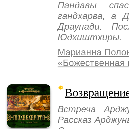
Пандавы спа
гандхарва, а 
Драупади. Пос
Юдхиштхиры.
Марианна Поло
«Божественная 
Возвращени
Встреча Ардж
Рассказ Арджун