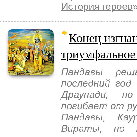
История героев
Конец изгна
триумфальное
Пандавы реш
последний год 
Драупади, но
погибает от ру
Пандавы, Ка
Вираты, но 