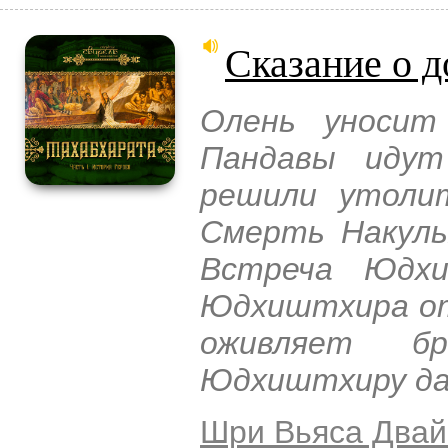
Сказание о д
Олень уносит
Пандавы идут
решили утоли
Смерть Накулы
Встреча Юдхи
Юдхиштхира от
оживляет бр
Юдхиштхиру да
Шри Вьяса Двай