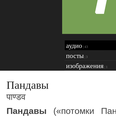
аудио
|
43
посты
|
3
изображения
|
1
Пандавы
पाण्डव
Пандавы
(«потомки П