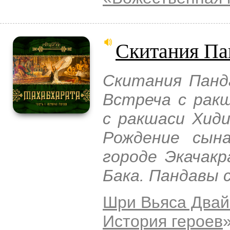
Скитания Па
Скитания Панда
Встреча с рак
с ракшаси Хид
Рождение сын
городе Экачакр
Бака. Пандавы 
Шри Вьяса Двай
История героев