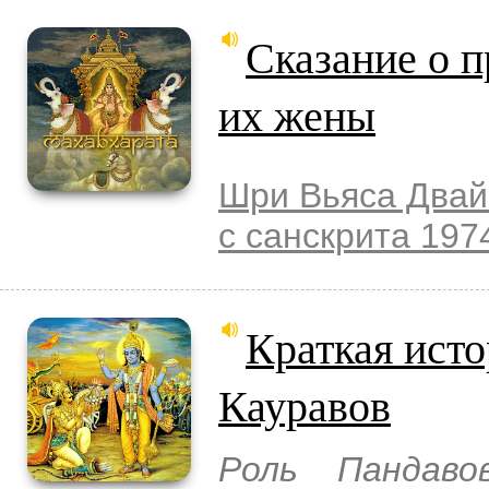
Сказание о п
их жены
Шри Вьяса Двай
с санскрита 197
Краткая ист
Кауравов
Роль Пандав