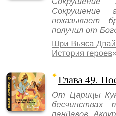
Сокрушение 
Сокрушение г
показывает б
получил от Бог
Шри Вьяса Двай
История героев
Глава 49. П
От Царицы Кун
бесчинствах 
пандавов. Акр