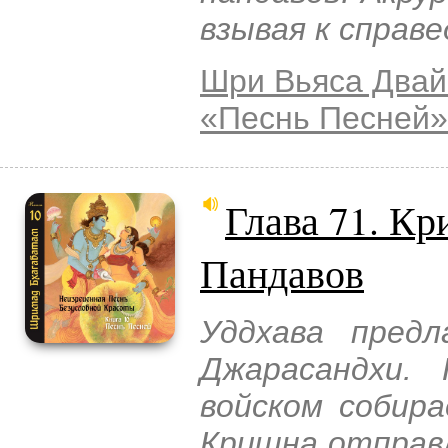
взывая к справ
Шри Вьяса Двай
«Песнь Песней»
Глава 71. Кр
Пандавов
Уддхава пред
Джарасандхи.
войском собир
Кришна отправ