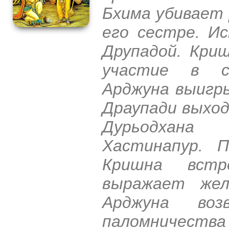
Бхима убивает 
его сестре. И
Друпадой. Кри
участие в со
Арджуна выигры
Драупади выход
Дурьодхана
Хастинапур. 
Кришна встр
выражает жел
Арджуна во
паломничеств