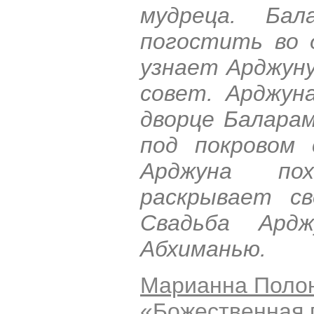
мудреца. Бал
погостить во 
узнает Арджуну
совет. Арджун
дворце Балара
под покровом 
Арджуна по
раскрывает с
Свадьба Ард
Абхиманью.
Марианна Поло
«Божественная 