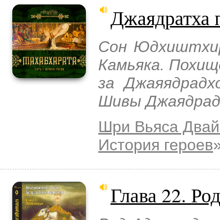
Джаядратха 
Сон Юдхиштхир
Камьяка. Похищ
за Джаяядрадх
Шивы Джаядрад
Шри Вьяса Двай
История героев
Глава 22. Р