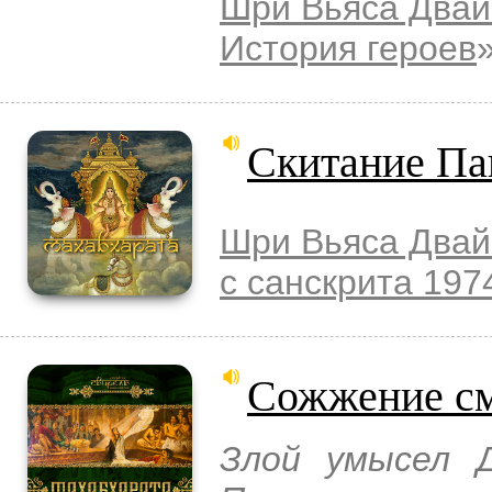
Шри Вьяса Двай
История героев
Скитание Па
Шри Вьяса Двай
с санскрита 197
Сожжение см
Злой умысел Д