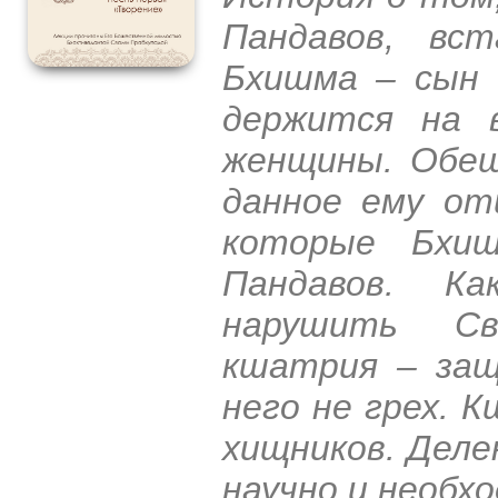
Пандавов, вс
Бхишма – сын 
держится на 
женщины. Обещ
данное ему от
которые Бхиш
Пандавов. К
нарушить Св
кшатрия – защ
него не грех. 
хищников. Деле
научно и необхо