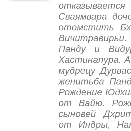
отказываетс
Сваямвара доч
отомстить Бх
Вичитравирь
Панду и Виду
Хастинапура. А
мудрецу Дурва
женитьба Панд
Рождение Юдхи
от Вайю. Рож
сыновей Дхри
от Индры, На