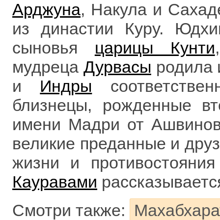
Арджуна
, Накула и Сахад
из династии Куру. Юдх
сыновья
царицы Кунти
мудреца
Дурвасы
родила и
и
Индры
соответстве
близнецы, рожденные в
имени Мадри от Ашвинов
великие преданные и дру
жизни и противостояни
Кауравами
рассказывается
Смотри также:
Махабхара