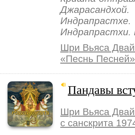
Джарасандхой.
Индрапраст
Индрапрастхи. 
Шри Вьяса Двай
«Песнь Песней»
Пандавы вст
Шри Вьяса Двай
с санскрита 197