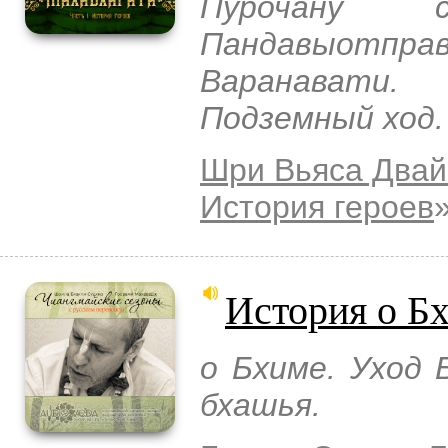
Пурочану 
Пандавыотпр
Варанавати.
Подземный ход.
Шри Вьяса Двай
История героев
История о Б
о Бхиме. Уход 
бхашья.