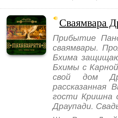
Сваямвара Д
Прибытие Панд
сваямвары. Про
Бхима защищаю
Бхимы с Карной
свой дом Др
рассказанная 
гости Кришна 
Драупади. Свад