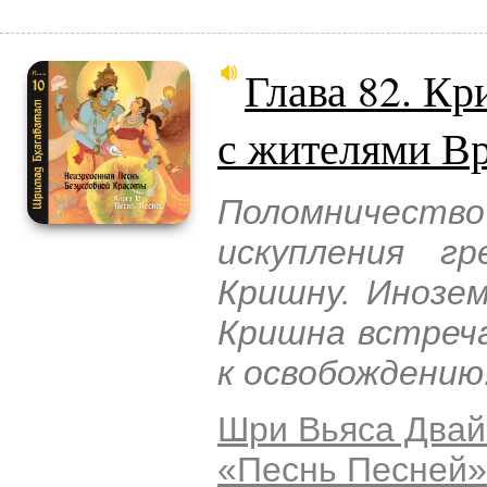
Глава 82. Кр
с жителями В
Поломничество
искупления г
Кришну. Инозе
Кришна встреч
к освобождению
Шри Вьяса Двай
«Песнь Песней»