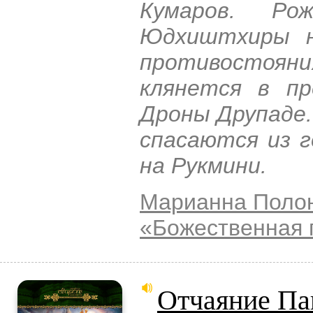
Кумаров. Ро
Юдхиштхиры н
противостояни
клянется в пр
Дроны Друпаде.
спасаются из 
на Рукмини.
Марианна Поло
«Божественная 
Отчаяние Па