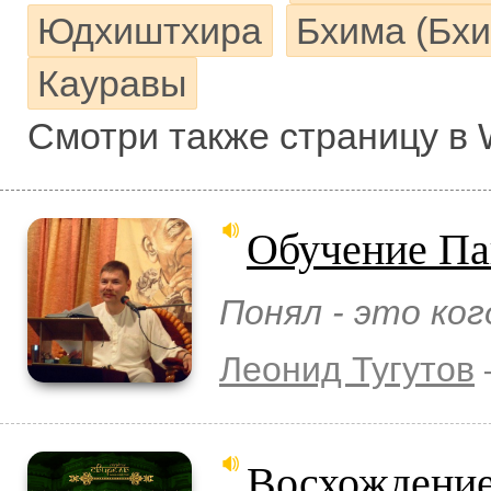
Юдхиштхира
Бхима (Бх
Кауравы
Смотри также страницу в 
Обучение Па
Понял - это ког
Леонид Тугутов
Восхождение