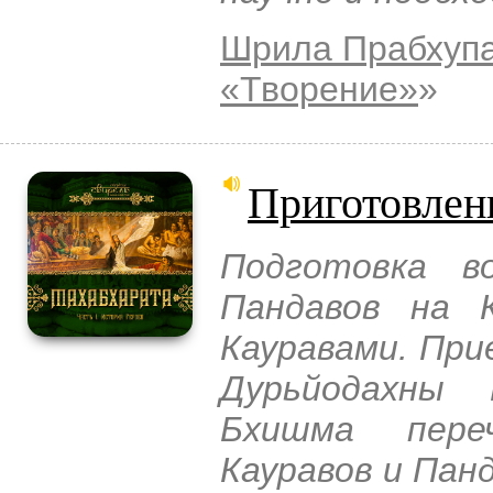
Шрила Прабхуп
«Творение»
»
Приготовлен
Подготовка в
Пандавов на К
Кауравами. При
Дурьйодахны 
Бхишма пере
Кауравов и Панд