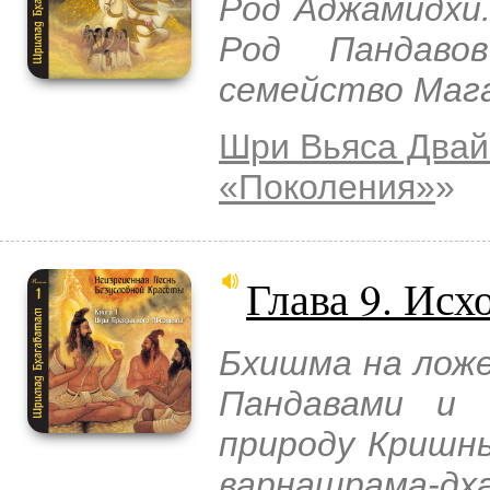
Род Аджамидхи
Род Пандаво
семейство Мага
Шри Вьяса Двай
«Поколения»
»
Глава 9. Ис
Бхишма на ложе
Пандавами и 
природу Кришны
варнашрама-