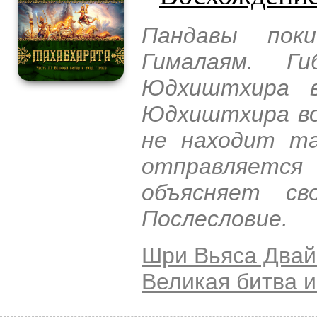
Пандавы пок
Гималаям. Г
Юдхиштхира в
Юдхиштхира во
не находит та
отправляется
объясняет св
Послесловие.
Шри Вьяса Двай
Великая битва и