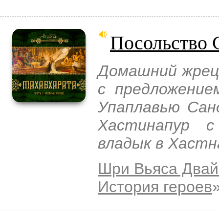
Посольство 
Домашний жрец
с предложение
Упаплавью Сан
Хастинапур с
владык в Хастн
Шри Вьяса Двай
История героев