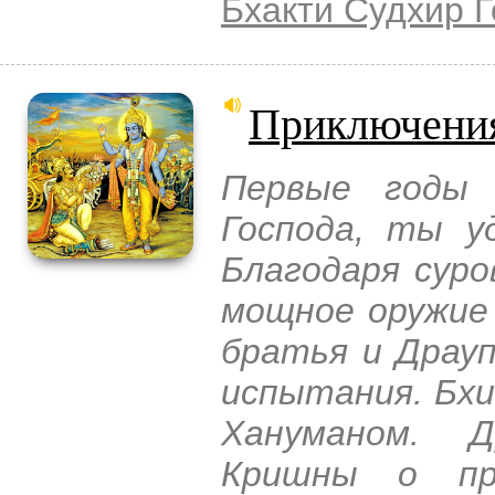
Бхакти Судхир 
Приключения
Первые годы 
Господа, ты у
Благодаря суро
мощное оружие
братья и Драуп
испытания. Бхи
Хануманом. Д
Кришны о пре