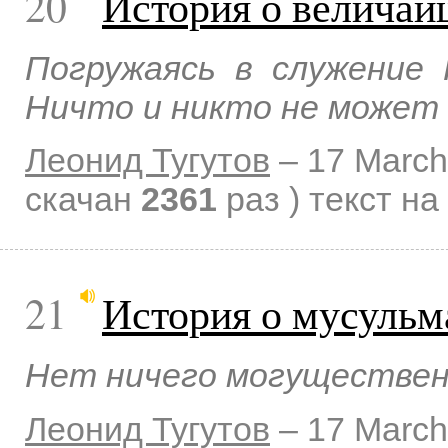
20
История о велича
Погружаясь в служение 
Ничто и никто не может 
Леонид Тугутов
–
17 March
скачан
2361
раз )
текст на
21
История о мусульм
Нет ничего могуществен
Леонид Тугутов
–
17 March