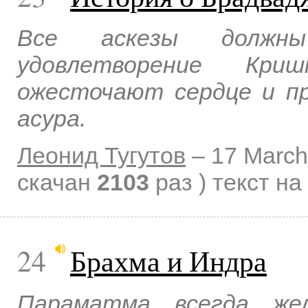
Все аскезы должн
удовлетворение Кри
ожесточают сердце и п
асура.
Леонид Тугутов
–
17 March
скачан
2103
раз )
текст на
24
Брахма и Индра
Параматма всегда же