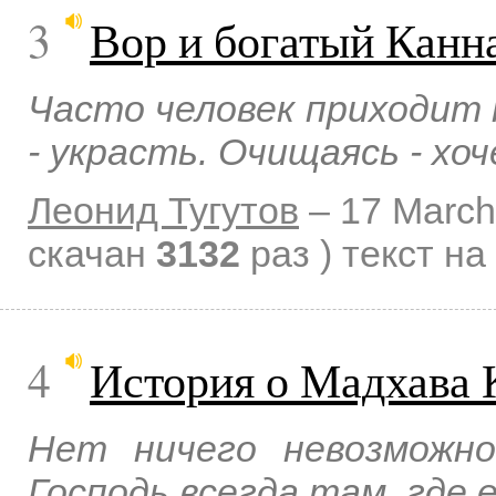
3
Вор и богатый Канн
Часто человек приходит 
- украсть. Очищаясь - хо
Леонид Тугутов
–
17 March
скачан
3132
раз )
текст на
4
История о Мадхава 
Нет ничего невозможн
Господь всегда там, где е