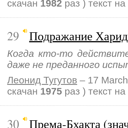
скачан
1982
раз )
текст на
29
Подражание Харид
Когда кто-то действите
даже не преданного испы
Леонид Тугутов
–
17 March
скачан
1975
раз )
текст на
30
Према-Бхакта (зна