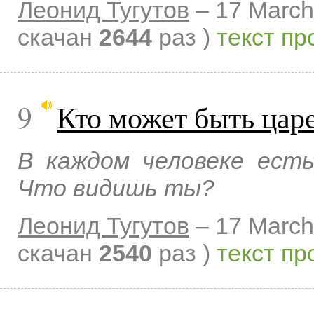
Леонид Тугутов
–
17 March
скачан
2644
раз )
текст пр
9
Кто может быть цар
В каждом человеке ест
Что видишь ты?
Леонид Тугутов
–
17 March
скачан
2540
раз )
текст пр