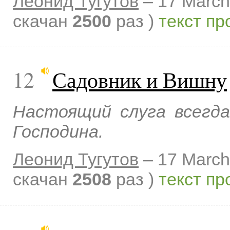
Леонид Тугутов
–
17 March
скачан
2500
раз )
текст пр
12
Садовник и Вишну
Настоящий слуга всегда
Господина.
Леонид Тугутов
–
17 March
скачан
2508
раз )
текст пр