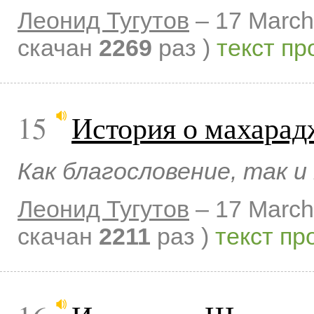
Леонид Тугутов
–
17 March
скачан
2269
раз )
текст пр
15
История о махарад
Как благословение, так и 
Леонид Тугутов
–
17 March
скачан
2211
раз )
текст пр