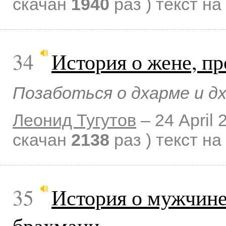
скачан
1940
раз )
текст на
34
История о жене, 
Позаботься о дхарме и д
Леонид Тугутов
–
24 April 
скачан
2138
раз )
текст на
35
История о мужчин
брахмани