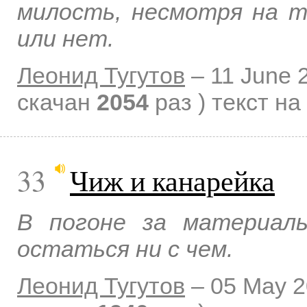
милость, несмотря на т
или нет.
Леонид Тугутов
–
11 June 
скачан
2054
раз )
текст на
33
Чиж и канарейка
В погоне за материал
остаться ни с чем.
Леонид Тугутов
–
05 May 