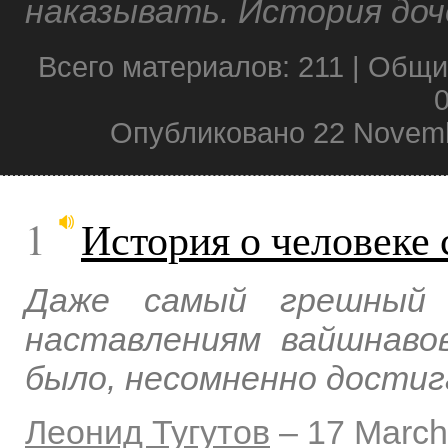
наказывать. История доч
Всего материалов: 211 | Общи
0
Опубликовано 22 Novemb
1
История о человеке
Даже самый грешный и
наставлениям вайшнавов
было, несомненно достиг
Леонид Тугутов
–
17 March