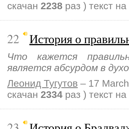
скачан
2238
раз )
текст на
22
История о правиль
Что кажется правиль
является абсурдом в духо
Леонид Тугутов
–
17 March
скачан
2334
раз )
текст на
23
История о Брадвад