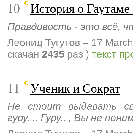
10
История о Гаутаме
Правдивость - это всё, ч
Леонид Тугутов
–
17 March
скачан
2435
раз )
текст пр
11
Ученик и Сократ
Не стоит выдавать св
гуру.... Гуру..., Вы не пони