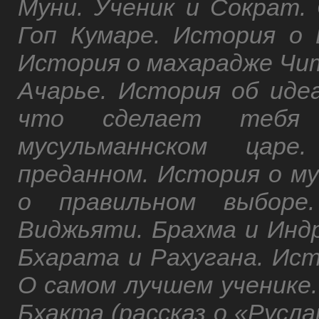
Муни. Ученик и Сократ.
Гоп Кумаре. История о 
История о махарадже Чи
Ачарье. История об иде
что сделает тебя 
мусульманнском цар
преданном. История о му
о правильном выборе
Виджьяти. Брахма и Инд
Бхарата и Рахугана. Ист
О самом лучшем ученике.
Бхакта (рассказ о «Русла