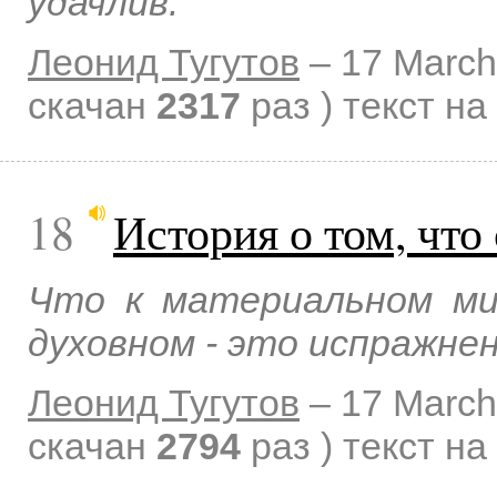
удачлив.
Леонид Тугутов
–
17 March
скачан
2317
раз )
текст на
18
История о том, что
Что к материальном ми
духовном - это испражнен
Леонид Тугутов
–
17 March
скачан
2794
раз )
текст на