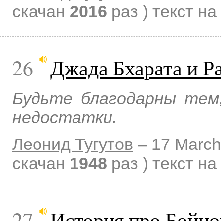
скачан
2016
раз )
текст на
26
Джада Бхарата и Р
Будьте благодарны тем
недостатки.
Леонид Тугутов
–
17 March
скачан
1948
раз )
текст на
27
История про Бойцо