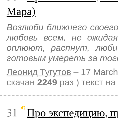
Мара)
Возлюби ближнего своего
любовь всем, не ожида
оплюют, распнут, люби
готовым умереть за того
Леонид Тугутов
–
17 March
скачан
2249
раз )
текст на
31
Про экспедицию, п