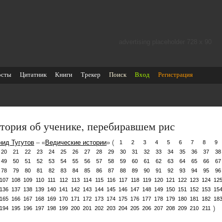
advertising placeholder 728 х 90
осты
Цитатник
Книги
Трекер
Поиск
Вход
Регистрация
тория об ученике, перебиравшем рис
нид Тугутов
– «
Ведические истории
» (
1
2
3
4
5
6
7
8
9
20
21
22
23
24
25
26
27
28
29
30
31
32
33
34
35
36
37
38
49
50
51
52
53
54
55
56
57
58
59
60
61
62
63
64
65
66
67
78
79
80
81
82
83
84
85
86
87
88
89
90
91
92
93
94
95
96
107
108
109
110
111
112
113
114
115
116
117
118
119
120
121
122
123
124
12
136
137
138
139
140
141
142
143
144
145
146
147
148
149
150
151
152
153
15
165
166
167
168
169
170
171
172
173
174
175
176
177
178
179
180
181
182
18
)
194
195
196
197
198
199
200
201
202
203
204
205
206
207
208
209
210
211