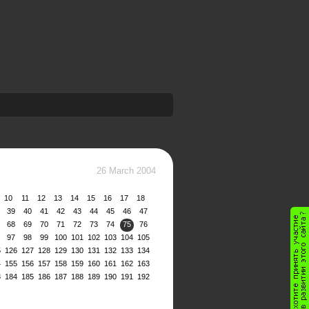
26 March 2004
10
11
12
13
14
15
16
17
18
39
40
41
42
43
44
45
46
47
68
69
70
71
72
73
74
75
76
97
98
99
100
101
102
103
104
105
5
126
127
128
129
130
131
132
133
134
4
155
156
157
158
159
160
161
162
163
3
184
185
186
187
188
189
190
191
192