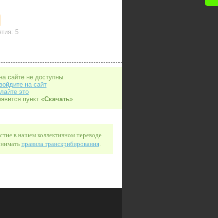
тия: 5
на сайте не доступны
войдите на сайт
лайте это
оявится пункт «
Скачать
»
астие в нашем коллективном переводе
понимать
правила транскрибирования
.