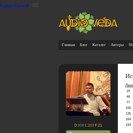
English
Русский
Главная
Блог
Каталог
Авторы
П
Ис
Лео
19
48
77
106
135
164
193
D:
908
L:
263
F:
21