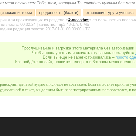
ми меня служением Тебе, тем, которым Ты сочтёшь нужным для меня.
дические истории
преданность (бхакти)
отношения гуру и ученика
ория для практикующих
из раздела «
Философия
»
со сложностью восприя
тельность:
00:02:24
| качество:
mp3
48kB/s
0 Mb
едняя редакция текста: 2017-01-01 00:00:00 UTC
Прослушивание и загрузка этого материала без авторизации 
Чтобы прослушать или скачать эту запись пожалуйста
Если вы еще не зарегистрировались –
просто сде
Как войдёте на сайт, появится плеер, а в боковом меню слева п
ранскрипт для этой аудиозаписи еще не составлен. Если вы хотите принять уч
удиозаписей в текст, вы должны быть зарегистрированным пользователем, и 