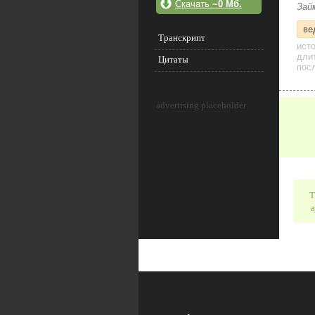
Скачать
~0 Мб.
Зай
ве
Транскрипт
ист
дли
Цитаты
посл
advertising placeholder
Т
а