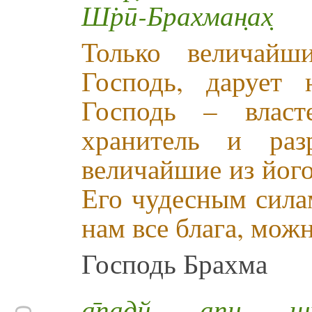
Ш̇рӣ-Брахман̣ах̣
Только величайш
Господь, дарует
Господь – власт
хранитель и раз
величайшие из йог
Его чудесным сила
нам все блага, мож
Господь Брахма
а̄падй апи ш̇рӣ-