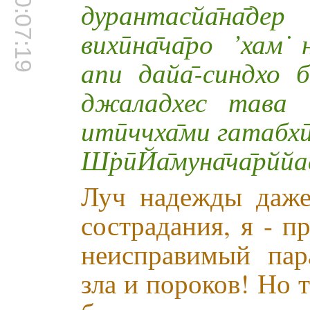
00:07:19
дурантасйа̄на̄де
вихӣна̄ча̄ро ’хам̇ 
апи дайа̄-синдхо 
джаладхес тава см
итӣччха̄ми гатабхӣх
Ш̇рӣЙа̄муна̄ча̄рйй
Луч надежды даже
сострадания, я - п
неисправимый пар
зла и пороков! Но 