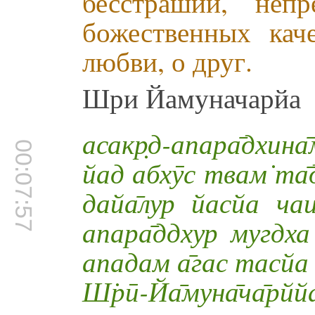
бесстрашии, неп
божественных кач
любви, о друг.
Шри Йамуначарйа
асакр̣д-апара̄дхин
00:07:57
йад абхӯс твам̇ та̄
дайа̄лур йасйа ча
апара̄ддхур мугдх
ападам а̄гас тасйа 
Ш̇рӣ-Йа̄муна̄ча̄рйй