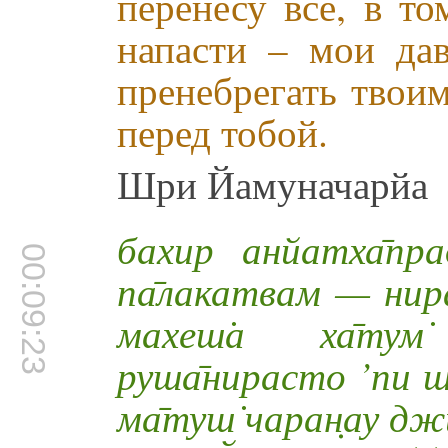
перенесу всё, в т
напасти – мои дав
пренебрегать твои
перед тобой.
Шри Йамуначарйа
бахир анйатха̄пра
00:09:23
па̄лакатвам — нира
махеш̇а ха̄тум
руша̄нирасто ’пи ш
ма̄туш̇ чаран̣ау дж