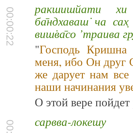
ракшишйати хи ма
00:00:22
ба̄ндхаваш̇ ча сах
виш̇ва̄со ’траива г
"
Господь Кришна 
меня, ибо Он друг
же дарует нам все
наши начинания ув
О этой вере пойдет 
сарвва-локешу ш̇