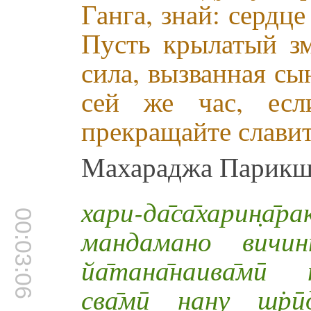
Ганга, знай: сердц
Пусть крылатый зм
сила, вызванная сы
сей же час, ес
прекращайте славит
Махараджа Парикш
хари-да̄са̄харин
00:03:06
мандамано вичинт
йа̄тана̄наива̄мӣ 
сва̄мӣ нану ш̇рӣд