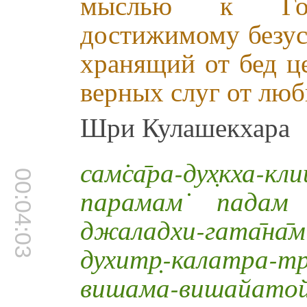
мыслью к Гос
достижимому безус
хранящий от бед ц
верных слуг от люб
Шри Кулашекхара
сам̇са̄ра-дух̣кха
00:04:03
парамам̇ падам 
джаладхи-гата̄на̄м̇
духитр̣-калатра-тра̄
вишама-виша