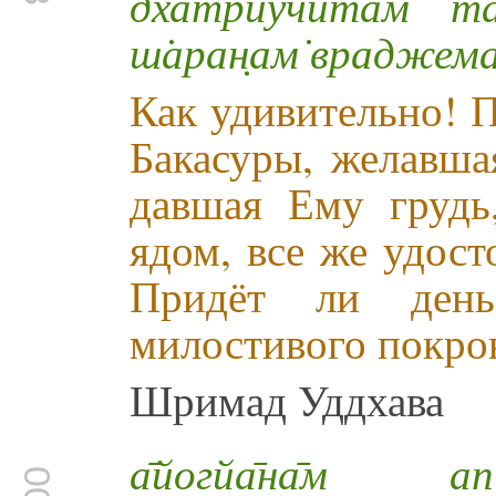
дха̄трйучита̄м̇ т
ш̇аран̣ам̇ враджем
Как удивительно! П
Бакасуры, желавша
давшая Ему грудь
ядом, все же удост
Придёт ли день
милостивого покро
Шримад Уддхава
а̄йогйа̄на̄м 