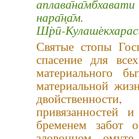
аплава̄на̄м̇бхава
нара̄н̣а̄м.
Ш̇рӣ-Кулаш̇екхарас
Святые стопы Гос
спасение для все
материального б
материальной жизн
двойственности
привязанностей и
бременем забот 
зловонном омуте