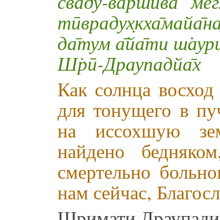
сва̄ду-варшӣва мег
тӣврадух̣кха̄майа̄
да̄тум а̄йа̄ти ш̇аури
Ш̇рӣ-Драупадйа̄х
Как солнца восход
для тонущего в пу
на иссохшую зе
найдено бедняко
смертельно больн
нам сейчас, Благосл
Шримати Драупади