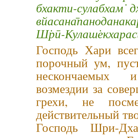
бхакти-сулабхам̇ дх
вйасана̄паноданакар
Ш̇рӣ-Кулаш̇екхарас
Господь Хари всег
порочный ум, пус
нескончаемых 
возмездии за совер
грехи, не посм
действительный тв
Господь Шри-Дха