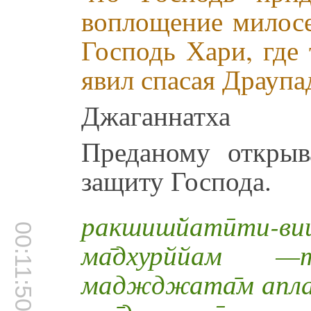
воплощение милосе
Господь Хари, где
явил спасая Драуп
Джаганнатха
Преданому открыв
защиту Господа.
ракшиш̇йатӣти-
00:11:50
ма̄дхурййам —
маджджата̄м аплава̄