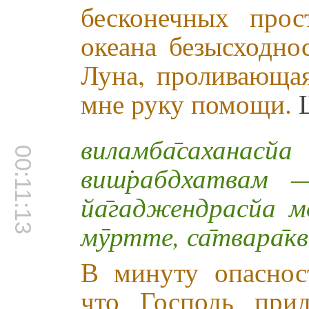
бесконечных прос
океана безысходно
Луна, проливающая
мне руку помощи.
Ш
виламба̄саханасй
00:11:13
виш̇рабдхатвам —
йа̄гаджендрасйа мо
мӯртте, са̄твара̄к
В минуту опаснос
что Господь при