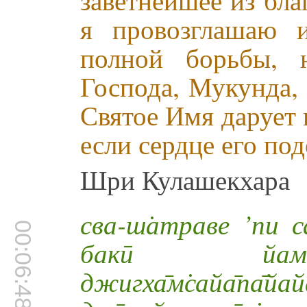
я провозглашаю 
полной борьбы, 
Господа, Мукунда,
Святое Имя дарует 
если сердце его по
Шри Кулашекхара
сва-ш̇атраве ’пи с
00:06:48
бакӣ йам̇ с
джигха̄м̇сайа̄па̄йа