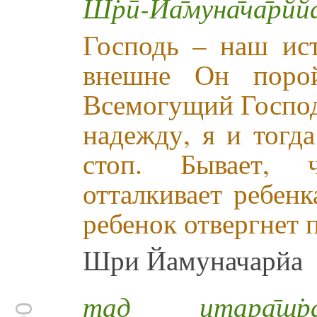
Ш̇рӣ-Йа̄муна̄ча̄рйй
Господь – наш ис
внешне Он порой
Всемогущий Господ
надежду, я и тогд
стоп. Бывает, ч
отталкивает ребенк
ребенок отвергнет
Шри Йамуначарйа
тад итара̄ш̇рай