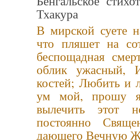
Бенгальское стих
Тхакура
В мирской суете н
что пляшет на со
беспощадная смер
облик ужасный, И
костей; Любить и л
ум мой, прошу я
вылечить этот н
постоянно Свящ
дающего Вечную Ж