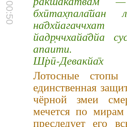
00:00:50
ракшакатвам — 
бхӣтах̣пала̄йан 
на̄дхйагаччхат 
йадр̣ччхайа̄дйа с
апаити.
Ш̇рӣ-Девакйа̄х
Лотосные стоп
единственная защит
чёрной змеи сме
мечется по мирам 
преследует его в