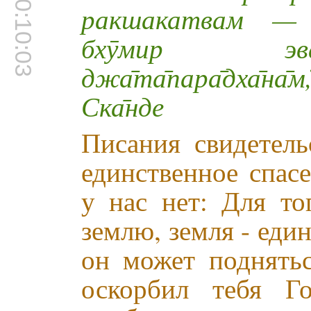
00:10:03
ракшакатвам — бх
бхӯмир эва
джа̄та̄пара̄дха̄на̄м
Ска̄нде
Писания свидетель
единственное спас
у нас нет: Для то
землю, земля - един
он может поднятьс
оскорбил тебя Г