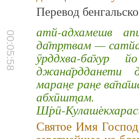
Перевод бенгальско
атй-адхамешв апи
00:05:58
да̄тр̣твам — сатйа
ӯрддхва-ба̄хур 
джана̄рдданети 
маран̣е ран̣е ва̄па̄ш
абхӣшт̣ам.
Ш̇рӣ-Кулаш̇екхарас
Святое Имя Господ
заветнейшее из бла