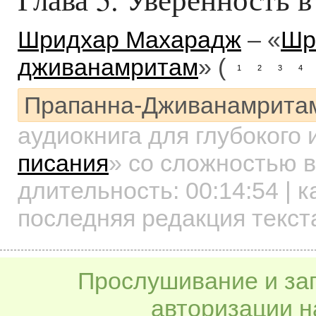
Шридхар Махарадж
– «
Шр
дживанамритам
» (
1
2
3
4
Прапанна-Дживанамрита
аудиокнига для глубокого
писания
»
со сложностью в
длительность:
00:14:54
| к
последняя редакция текст
Прослушивание и заг
авторизации н