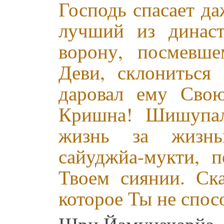
Господь спасает да
лучший из династ
ворону, посмевше
Деви, склониться
даровал ему Сво
Кришна! Шишупал
жизнь за жизнь
сайуджйа-мукти, п
Твоем сиянии. Ска
которое Ты не спос
Шри Йамуначарйа