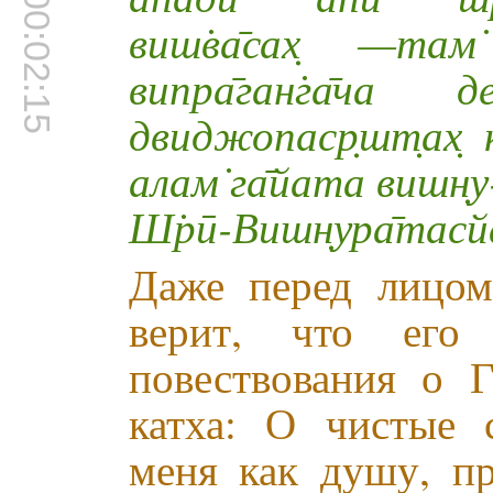
00:02:15
виш̇ва̄сах̣ —та
випра̄ган̇га̄ча
двиджопаср̣шт̣ах̣
алам̇ га̄йата вишн̣у-г
Ш̇рӣ-Вишн̣ура̄тасй
Даже перед лицом
верит, что его 
повествования о
катха: О чистые 
меня как душу, п