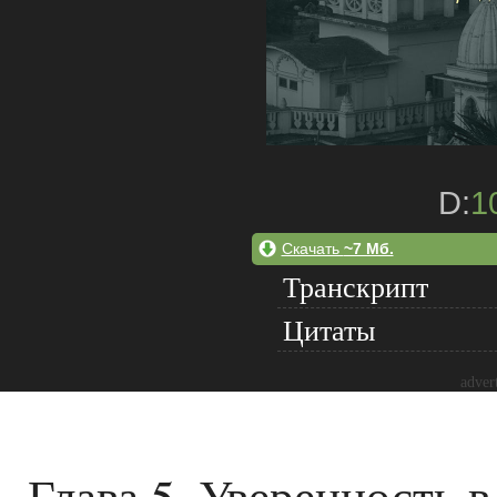
D:
1
Скачать
~7 Мб.
Транскрипт
Цитаты
adver
Глава 5. Уверенность 