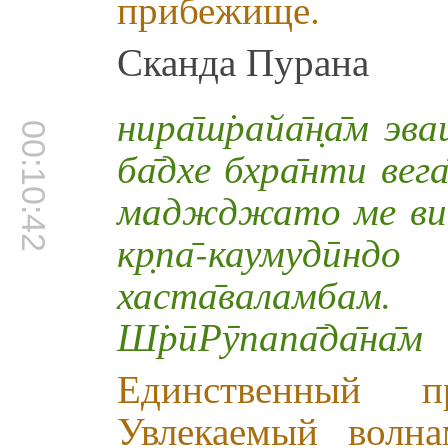
прибежище.
Сканда Пурана
нира̄ш̇райа̄н̣а̄м эв
00:10:42
ба̄дхе бхра̄нти вег
маджджато ме видӯр
кр̣па̄-каумудӣндо
хаста̄валамбам.
Ш̇рӣРӯпапа̄да̄на̄м
Единственный 
Увлекаемый волн