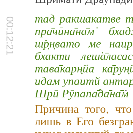
тад ракшакатве та
00:12:21
пра̄чӣна̄на̄м̇ б
ш̇р̣н̣вато ме наи
бхакти леш̇а̄ласа
тава̄карн̣йа ка̄ру
идам упаитй антар
Шрӣ Рӯпапа̄да̄на̄м
Причина того, что
лишь в Его безгра