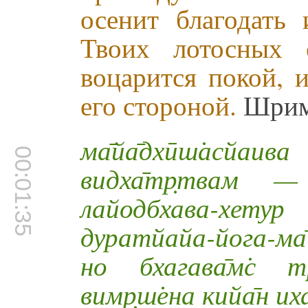
осенит благодать
Твоих лотосных 
воцарится покой, 
его стороной.
Шрим
ма̄йа̄дхӣш̇асй
00:01:35
видха̄тр̣твам —
лайодбхава-хету
дуратйайа-йога-ма
но бхагава̄м̇с т
вимр̣ш̇ена кийа̄н иха