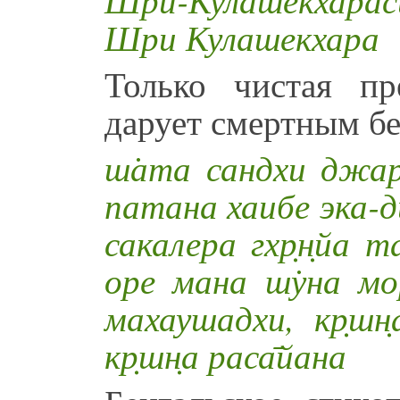
Шри Кулашекхара
Только чистая п
дарует смертным бе
ш̇ата сандхи джар
патана хаибе эка-ди
сакалера гхр̣н̣йа т
оре мана ш̇уна мо
махаушадхи, кр̣шн̣
кр̣шн̣а раса̄йана