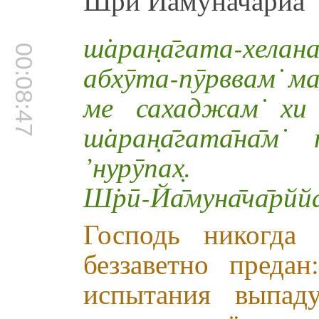
ш̇аран̣а̄гата-хел
00:08:47
абхӯта-пӯрввам̇ мам
ме сахаджам̇ хи
ш̇аран̣а̄гата̄на̄
’нурӯпах̣.
Ш̇рӣ-Йа̄муна̄ча̄рйй
Господь никогда
беззаветно преда
испытания выпа