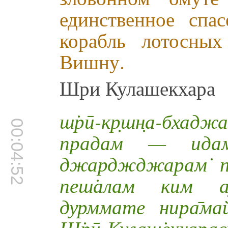
единственное спа
корабль лотосны
Вишну.
Шри Кулашекхара
ш̇рӣ-кр̣шн̣а-бхадж
00:04:52
прадам — идам 
джарджджарам̇ па
пеш̇алам ким ау
дурммате нира̄майа
Ш̇рӣ-Кулаш̇екхарас