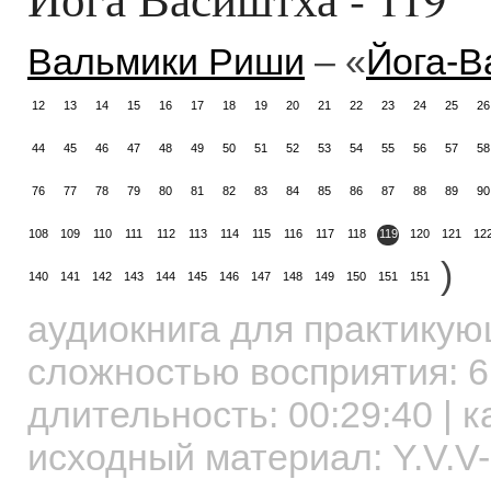
Вальмики Риши
– «
Йога-В
12
13
14
15
16
17
18
19
20
21
22
23
24
25
26
44
45
46
47
48
49
50
51
52
53
54
55
56
57
58
76
77
78
79
80
81
82
83
84
85
86
87
88
89
90
108
109
110
111
112
113
114
115
116
117
118
119
120
121
12
)
140
141
142
143
144
145
146
147
148
149
150
151
151
аудиокнига для практику
сложностью восприятия: 6
длительность:
00:29:40
| к
исходный материал: Y.V.V