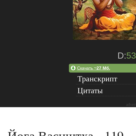
D:
53
Скачать
~27 Мб.
Транскрипт
Цитаты
adver
Йога Васиштха - 119