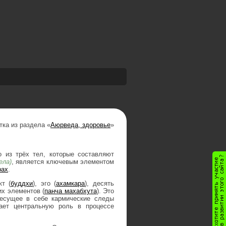
тка из раздела «
Аюрведа, здоровье
»
о из трёх тел, которые составляют
ела)
, является ключевым элементом
рах
.
кт (
буддхи
), эго (
ахамкара
), десять
их элементов (
панча махабхута
). Это
несущее в себе кармические следы
ает центральную роль в процессе