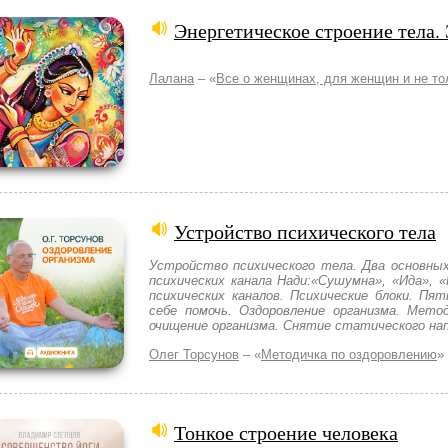
Энергетическое строение тела.
Лалана
– «
Все о женщинах, для женщин и не то
Устройство психического тела
Устройство психического тела. Два основных
психических канала Нади:«Сушумна», «Ида», «
психических каналов. Психические блоки. Пят
себе помочь. Оздоровление организма. Мето
очищение организма. Снятие статического нап
Олег Торсунов
– «
Методичка по оздоровлению
»
Тонкое строение человека