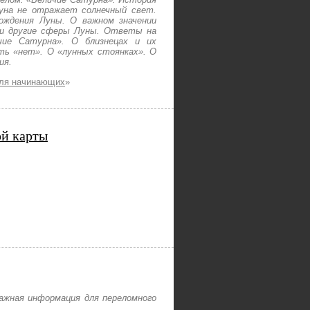
уна не отражает солнечный свет.
ождения Луны. О важном значении
 и другие сферы Луны. Ответы на
чие Сатурна». О близнецах и их
ть «нет». О «лунных стоянках». О
ия.
для начинающих
»
ой карты
ажная информация для переломного