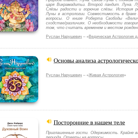
царя Викрамадитьи. Второй пандит. Луна. Л
Слёзы радости и горючие слёзы. История р
Луны в астрологии. Совместимость в браке
вопросы. О книге Роберта Свободы «Вели
сходстве/различиях. О необходимости говори
том, что считать временем и местом рожден
Руслан Нарушевич
– «
Ведическая Астрология 
Основы анализа астрологическ
Руслан Нарушевич
– «
Живая Астрология
»
Посторонние в нашем теле
Приглашенные гости. Одержимость. Крайне в
периода. Ответы на вопросы.