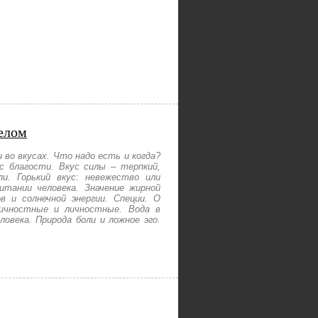
елом
 во вкусах. Что надо есть и когда?
ус благости. Вкус силы – терпкий,
и. Горький вкус: невежество или
итании человека. Значение жирной
в и солнечной энергии. Специи. О
личностные и личностные. Вода в
ловека. Природа боли и ложное эго.