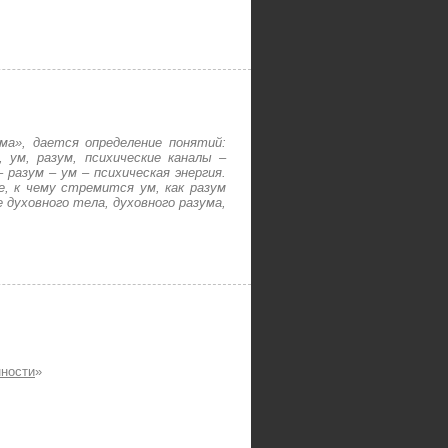
ма», дается определение понятий:
 ум, разум, психические каналы –
 разум – ум – психическая энергия.
е, к чему стремится ум, как разум
духовного тела, духовного разума,
ности
»