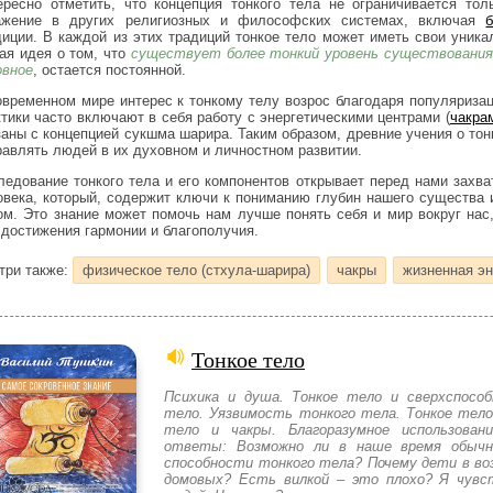
ересно отметить, что концепция тонкого тела не ограничивается то
ажение в других религиозных и философских системах, включая
диции. В каждой из этих традиций тонкое тело может иметь свои уника
ая идея о том, что
существует более тонкий уровень существования
овное
, остается постоянной.
овременном мире интерес к тонкому телу возрос благодаря популяриза
ктики часто включают в себя работу с энергетическими центрами (
чакра
заны с концепцией сукшма шарира. Таким образом, древние учения о то
равлять людей в их духовном и личностном развитии.
ледование тонкого тела и его компонентов открывает перед нами захв
овека, который, содержит ключи к пониманию глубин нашего существа 
ом. Это знание может помочь нам лучше понять себя и мир вокруг нас
 достижения гармонии и благополучия.
три также:
физическое тело (стхула-шарира)
чакры
жизненная эн
Тонкое тело
Психика и душа. Тонкое тело и сверхспособ
тело. Уязвимость тонкого тела. Тонкое тело
тело и чакры. Благоразумное использован
ответы: Возможно ли в наше время обычн
способности тонкого тела? Почему дети в во
домовых? Есть вилкой – это плохо? Я чув