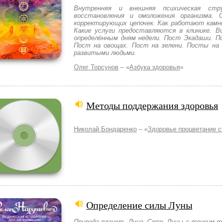
Внутренняя и внешняя психическая ст
восстановления и омоложения организма. 
корректирующих цепочек. Как работают камн
Какие услуги предоставляются в клинике. В
определённым дням недели. Пост Экадаши. П
Пост на овощах. Пост на зелени. Посты на 
развитыми людьми.
Олег Торсунов
– «
Азбука здоровья
»
Методы поддержания здоровья
Николай Бондаренко
– «
Здоровье процветание с
Определение силы Луны
Природа планет. Луна. Связь Луны с тонким 