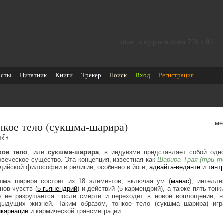
advertising placeholder 728 х 90
осты
Цитатник
Книги
Трекер
Поиск
Вход
Регистрация
нкое тело (сукшма-шарира)
ме
मशरीर
кое тело
, или
сукшма-шарира
, в индуизме представляет собой одн
овеческое существо. Эта концепция, известная как
Шарира Трая (три т
ндийской философии и религии, особенно в йоге,
адвайта-веданте
и
тант
шма шарира состоит из 18 элементов, включая ум (
манас
), интелле
нов чувств (
5 гьянендрий
) и действий (5 кармендрий), а также пять тонк
о не разрушается после смерти и переходит в новое воплощение, 
дыдущих жизней. Таким образом, тонкое тело (сукшма шарира) игр
нкарнации
и кармической трансмиграции.