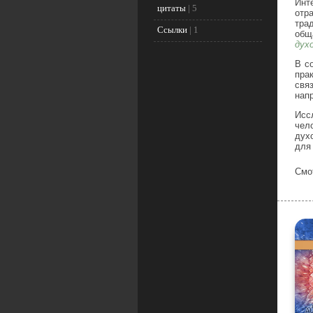
Инт
цитаты
|
5
отр
тра
Ссылки
|
1
общ
дух
В с
пра
свя
нап
Исс
чел
дух
для
Смо