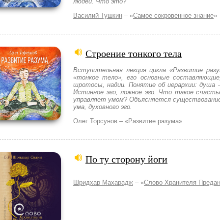
людей. Что это?
Василий Тушкин
– «
Самое сокровенное знание
»
Строение тонкого тела
Вступительная лекция цикла «Развитие разу
«тонкое тело», его основные составляющие,
шротосы, надии. Понятие об иерархии: душа –
Истинное эго, ложное эго. Что такое счасть
управляет умом? Объясняется существование 
ума, духовного эго.
Олег Торсунов
– «
Развитие разума
»
По ту сторону йоги
Шридхар Махарадж
– «
Слово Хранителя Предан