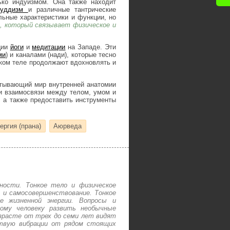
лько индуизмом. Она также находит
буддизм
и различные тантрические
льные характеристики и функции, но
, который связывает физическое и
ции
йоги
и
медитации
на Западе. Эти
ми
) и каналами (нади), которые тесно
нком теле продолжают вдохновлять и
атывающий мир внутренней анатомии
и взаимосвязи между телом, умом и
, а также предоставить инструменты
ергия (прана)
Аюрведа
ности. Тонкое тело и физическое
 и самосовершенствование. Тонкое
ие жизненной энергии. Вопросы и
ому человеку развить необычные
зрасте от трех до семи лет видят
ствую вибрации от рядом стоящих