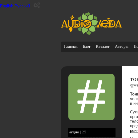
English
Русский
Главная
Блог
Каталог
Авторы
П
то
सूक्ष्
Тон
чел
в и
Сук
орга
тел
пре
реи
аудио
|
25