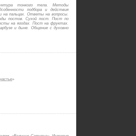
руктура тонкого тела. Методы
Особенности подбора и действия
и на пальцах. Ответы на вопросы.
иды постов. Сухой пост. Пост по
осты на ягодах. Пост на фруктах.
арбузе и дыне. Общение с духовно
частье
»
телом. «Величие Сатурна». История