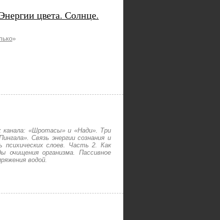
 Энергии цвета. Солнце.
лько
»
 канала: «Шротасы» и «Нади». Три
Пингала». Связь энергии сознания и
ь психических слоев. Часть 2. Как
ды очищения организма. Пассивное
ряжения водой.