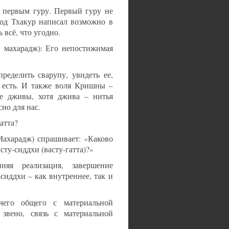
о первым гуру. Первый гуру не
нод Тхакур написал возможно в
 всё, что угодно.
й махарадж): Его непостижимая
ределить сварупу, увидеть ее,
то есть. И также воля Кришны –
ие дживы, хотя джива – нитья
но для нас.
атта?
харадж) спрашивает: «Каково
сту-сиддхи (васту-гатта)?»
яя реализация, завершение
сиддхи – как внутреннее, так и
его общего с материальной
 звено, связь с материальной