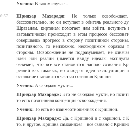
Ученик:
В таком случае...
Шридхар Махарадж:
Не только освобождает.
6:57
бессознательно, но он вступает в обитель реального ду
Шраванам, киртанам помогает нам войти, вступить 
автоматически происходит в этом процессе бессозна
совершаешь прогресс в сторону позитивной стороны
позитивного, то неизбежно, необходимым образом 
стороны. Освобождение не подразумевает, не означа
идеи или реалии (имеется ввиду идеалы эксплуата
означает, что все-все становится частью сознания 
реалий как таковых, но отход от идеи эксплуатации и
остальное становится частью сознания Кришны.
Ученик:
А саюджья-мукти...
Шридхар Махарадж:
Это не саюджья-мукти, но позит
то есть позитивная концепция освобождения.
Ученик:
То есть во взаимоотношениях с Кришной...
Шридхар Махарадж:
Да, с Кришной и с каршной, с 
то, и другое. Кришна-самбандхея – все связано с Кришн