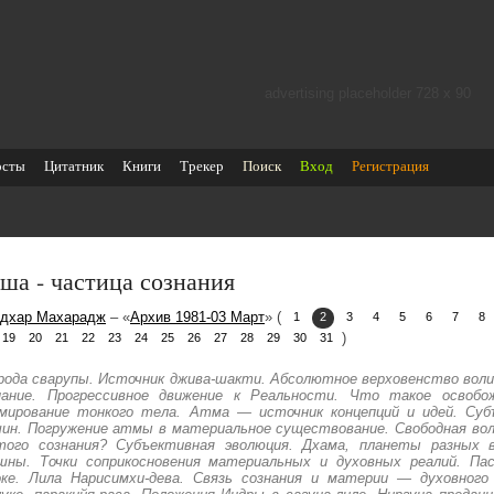
advertising placeholder 728 х 90
осты
Цитатник
Книги
Трекер
Поиск
Вход
Регистрация
ша - частица сознания
дхар Махарадж
– «
Архив 1981-03 Март
» (
1
2
3
4
5
6
7
8
)
19
20
21
22
23
24
25
26
27
28
29
30
31
рода сварупы. Источник джива-шакти. Абсолютное верховенство воли
нание. Прогрессивное движение к Реальности. Что такое освобо
мирование тонкого тела. Атма — источник концепций и идей. Субъ
чин. Погружение атмы в материальное существование. Свободная вол
того сознания? Субъективная эволюция. Дхама, планеты разных
шны. Точки соприкосновения материальных и духовных реалий. Пас
оке. Лила Нарисимхи-дева. Связь сознания и материи — духовного