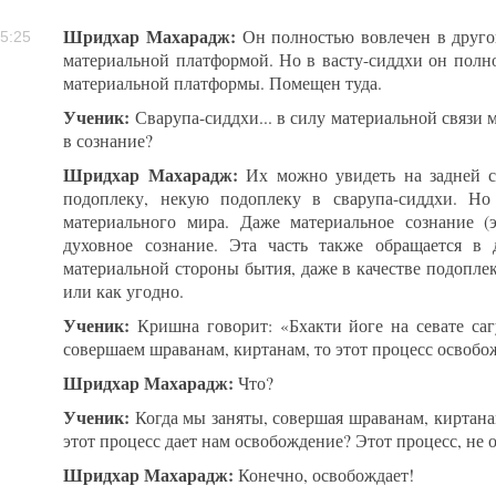
Шридхар Махарадж:
Он полностью вовлечен в другой
5:25
материальной платформой. Но в васту-сиддхи он полно
материальной платформы. Помещен туда.
Ученик:
Сварупа-сиддхи... в силу материальной связи
в сознание?
Шридхар Махарадж:
Их можно увидеть на задней сц
подоплеку, некую подоплеку в сварупа-сиддхи. Но
материального мира. Даже материальное сознание (э
духовное сознание. Эта часть также обращается в 
материальной стороны бытия, даже в качестве подоплек
или как угодно.
Ученик:
Кришна говорит: «Бхакти йоге на севате са
совершаем шраванам, киртанам, то этот процесс освобо
Шридхар Махарадж:
Что?
Ученик:
Когда мы заняты, совершая шраванам, киртанам
этот процесс дает нам освобождение? Этот процесс, не 
Шридхар Махарадж:
Конечно, освобождает!