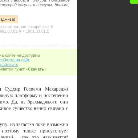
ность Харидаса Тхакура. Положение
атегорий сагуны и ниргуны. Брахма,
 (джива)
о сложностью восприятия: 8
981.03.01.A + 1981.03.01.B
на сайте не доступны
войдите на сайт
лайте это
оявится пункт «
Скачать
»
 Судхир Госвами Махарадж)
альную платформу и постепенно
имо. Да, из брахмаджьоти они
ивое существо вечно связано с
упу, из татастха-локи возможно
 поэтому также присутствует
ричай… как это называется?