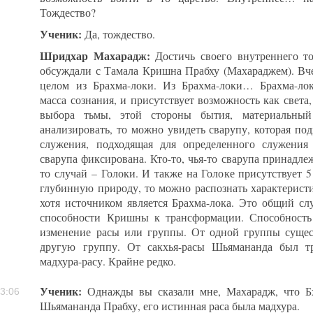
Тождество?
Ученик:
Да, тождество.
Шридхар Махарадж:
Достичь своего внутреннего то
обсуждали с Тамала Кришна Прабху (Махараджем). Вчер
целом из Брахма-локи. Из Брахма-локи… Брахма-ло
масса сознания, и присутствует возможность как света,
выбора тьмы, этой стороны бытия, материальный 
анализировать, то можно увидеть сварупу, которая подх
служения, подходящая для определенного служения
сварупа фиксирована. Кто-то, чья-то сварупа принадл
то случай – Голоки. И также на Голоке присутствует 
глубинную природу, то можно распознать характерист
хотя источником является Брахма-лока. Это общий сл
способности Кришны к трансформации. Способность
изменение расы или группы. От одной группы суще
другую группу. От сакхья-расы Шьямананда был т
мадхура-расу. Крайне редко.
Ученик:
Однажды вы сказали мне, Махарадж, что Бх
3:06
Шьямананда Прабху, его истинная раса была мадхура.