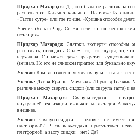
Шридхар Махарадж:
Да, она была не распознана ег
распознал ее. Конечно, конечно... Но также Бхактиви
«Таттва-сутре» или где-то еще: «Кришна способен делать
Ученик (Бхакти Чару Свами, если это он, бенгальски
потенция».
Шридхар Махарадж:
Знатоки, эксперты способны оп
распознать, отследить. Она ¬– то, что внутри, то, ч
верховная. Он может даже прекратить существован
(вечная). Но это не слишком приятно или буквально вкус
Ученик:
Каково различие между сварупа-гатта и васту-г
Ученик:
Дхира Кришна Махарадж (Шрипад Госвами Ма
различие между сварупа-сиддхи (или сварупа-гатта) и ва
Шридхар Махарадж:
Сварупа-сиддхи – внутренн
внутренней реализации, окончательная стадия. А васту-
внешнее.
Ученик:
Сварупа-сиддхи – человек не имеет нич
платформой? В сварупа-сиддхи присутствует некое
платформой, а васту-сиддхи – нет? Да?