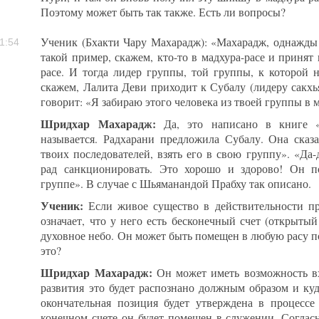
Поэтому может быть так также. Есть ли вопросы?
Ученик (Бхакти Чару Махарадж): «Махарадж, однажды
1:54
такой пример, скажем, кто-то в мадхура-расе и принят 
расе. И тогда лидер группы, той группы, к которой 
скажем, Лалита Деви приходит к Субалу (лидеру сакхья
говорит: «Я забираю этого человека из твоей группы в 
Шридхар Махарадж:
Да, это написано в книге «
называется. Радхарани предложила Субалу. Она сказа
твоих последователей, взять его в свою группу». «Да-д
рад санкционировать. Это хорошо и здорово! Он 
группе». В случае с Шьяманандой Прабху так описано.
Ученик:
Если живое существо в действительности пр
означает, что у него есть бесконечный счет (открытый 
духовное небо. Он может быть помещен в любую расу по
это?
Шридхар Махарадж:
Он может иметь возможность вх
развития это будет распознано должным образом и куд
окончательная позиция будет утверждена в процессе 
конечном счете он будет помещен в служении. Соглас