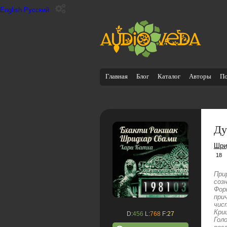
English
Русский
Главная
Блог
Каталог
Авторы
П
Ду
Шри
18
При
соз
Фор
при
чис
Кри
D:
456
L:
768
F:
27
Гол