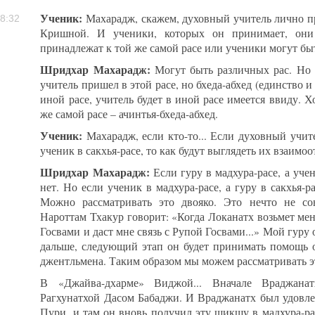
Ученик:
Махарадж, скажем, духовный учитель лично пр
8:32
Кришной. И ученики, которых он принимает, они 
принадлежат к той же самой расе или ученики могут бы
Шридхар Махарадж:
Могут быть различных рас. Но 
учитель пришел в этой расе, но бхеда-абхед (единство и р
иной расе, учитель будет в иной расе имеется ввиду. Х
же самой расе – ачинтья-бхеда-абхед.
Ученик:
Махарадж, если кто-то... Если духовный учите
ученик в сакхья-расе, то как будут выглядеть их взаим
Шридхар Махарадж:
Если гуру в мадхура-расе, а учен
нет. Но если ученик в мадхура-расе, а гуру в сакхья-р
Можно рассматривать это двояко. Это нечто не сов
Нароттам Тхакур говорит: «Когда Локанатх возьмет меня
Госвами и даст мне связь с Рупой Госвами...» Мой гуру 
дальше, следующий этап он будет принимать помощь о
джентльмена. Таким образом мы можем рассматривать э
В «Джайва-дхарме» Виджой... Вначале Враджана
Рагхунатхой Дасом Бабаджи. И Враджанатх был удовле
Пури, и там он вновь получил эту шикшу в мадхура-ра