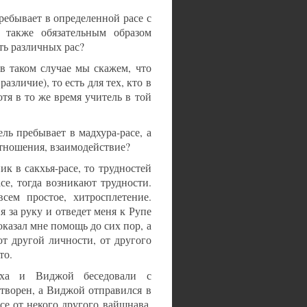
ебывает в определенной расе с
также обязательным образом
ть различных рас?
в таком случае мы скажем, что
азличие), то есть для тех, кто в
отя в то же время учитель в той
ль пребывает в мадхура-расе, а
оотношения, взаимодействие?
ик в сакхья-расе, то трудностей
асе, тогда возникают трудности.
сем простое, хитросплетение.
 за руку и отведет меня к Рупе
оказал мне помощь до сих пор, а
т другой личности, от другого
то.
тха и Виджой беседовали с
творен, а Виджой отправился в
се от некого другого вайшнава.