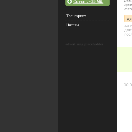
раз
Скачать
~35 Мб.
Бра
тво
Транскрипт
ду
Цитаты
зап
дли
посл
advertising placeholder
00:0