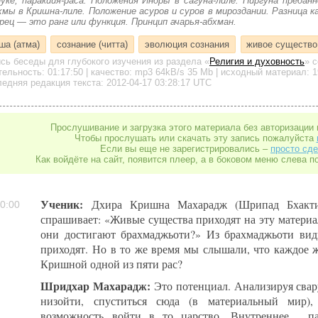
луке, паракийя-раса. Положения Индры в сагуна-лиле. Ниргуна предан
хмы в Кришна-лиле. Положение асуров и суров в мироздании. Разница к
рец — это ранг или функция. Принцип ачарья-абхман.
ша (атма)
сознание (читта)
эволюция сознания
живое существо
ись беседы для глубокого изучения
из раздела «
Религия и духовность
»
с
тельность:
01:17:50
| качество:
mp3
64kB/s
35 Mb
| исходный материал: 1
едняя редакция текста: 2012-04-17 03:28:17 UTC
Прослушивание и загрузка этого материала без авторизации 
Чтобы прослушать или скачать эту запись пожалуйста
Если вы еще не зарегистрировались –
просто сде
Как войдёте на сайт, появится плеер, а в боковом меню слева п
Ученик:
Дхира Кришна Махарадж (Шрипад Бхакти
0:00
спрашивает: «Живые существа приходят на эту матери
они достигают брахмаджьоти?» Из брахмаджьоти вид
приходят. Но в то же время мы слышали, что каждое ж
Кришной одной из пяти рас?
Шридхар Махарадж:
Это потенциал. Анализируя свар
низойти, спуститься сюда (в материальный мир),
возможность войти в то царство. Внутреннее… па