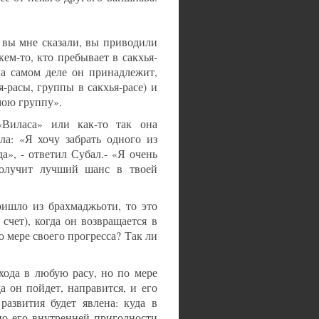
 вы мне сказали, вы приводили
кем-то, кто пребывает в сакхья-
на самом деле он принадлежит,
-расы, группы в сакхья-расе) и
мою группу».
Виласа» или как-то так она
ла: «Я хочу забрать одного из
а», - ответил Субал.- «Я очень
получит лучший шанс в твоей
ишло из брахмаджьоти, то это
счет), когда он возвращается в
 мере своего прогресса? Так ли
ода в любую расу, но по мере
а он пойдет, направится, и его
развития будет явлена: куда в
но его внутренней пригодности