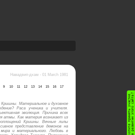
Навадвип-дхам
-
01 March 1981
9
10
11
12
13
14
15
16
17
 Кришны. Материальное и духовное
ждение? Раса ученика и учителя.
ективная эволюция. Причина всех
я атмы. Как материя возникает из
 воплощений Кришны. Вечные лилы
сивное представление демонов на
 мира и материального. Любовь в