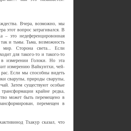
ждества. Вчера, возможно, мы
а этот вопрос затрагивался. В
ка – это недеференцировонная
 так и тьмы. Тьма, возможность
мир. Сторона света... Если
одит для такого-то и такого-то
 в измерении Голоки. Но эта
ежит измерению Вайкунтхи, чей-
5 рас. Если мы способны видеть
ики сварупы, природы сварупы,
учай. Затем существуют особые
 трансформации крайне редка,
ство может быть перемещено в
рансформирован, перемещен в
активинод Тхакур сказал, что