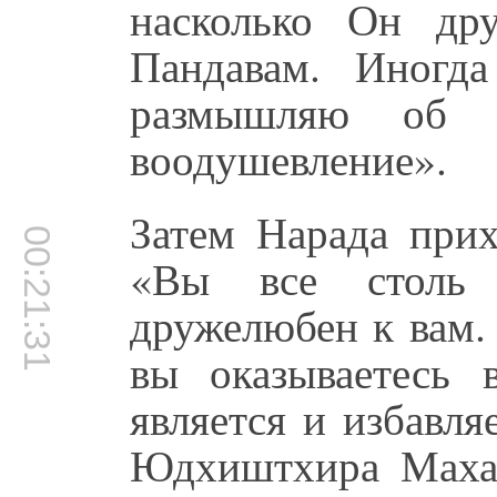
насколько Он др
Пандавам. Иногд
размышляю об 
воодушевление».
Затем Нарада прих
00:21:31
«Вы все столь 
дружелюбен к вам.
вы оказываетесь 
является и избавля
Юдхиштхира Махар