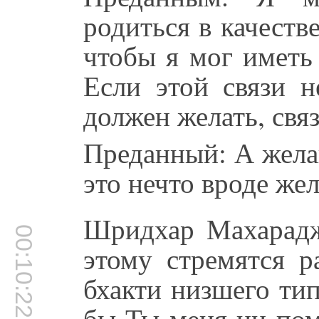
родиться в качеств
чтобы я мог иметь
Если этой связи н
должен желать, свя
Преданный: А жела
это нечто вроде же
Шридхар Махарадж:
00:10:22
этому стремятся р
бхакти низшего ти
бы Ты меня ни пом