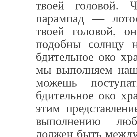
твоей головой. 
парампад — лото
твоей головой, о
подобны солнцу н
бдительное око хр
мы выполняем наш 
можешь поступат
бдительное око хр
этим представлен
выполнению люб
должен быть между 