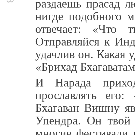
раздаешь прасад л
нигде подобного м
отвечает: «Что 
Отправляйся к Инд
удачлив он. Какая 
«Брихад Бхагавата
И Нарада прихо
прославлять его:
Бхагаван Вишну яв
Упендра. Он твой 
многие фестивали 