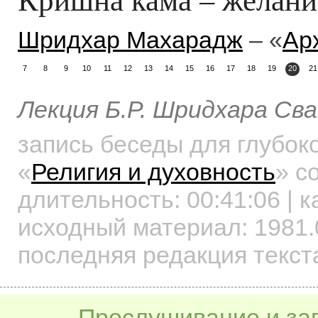
Шридхар Махарадж
– «
Ар
7
8
9
10
11
12
13
14
15
16
17
18
19
20
21
Лекция Б.Р. Шридхара Св
запись беседы для глубок
«
Религия и духовность
»
со
длительность:
00:41:06
| к
исходный материал: 1981.
последняя редакция текста
Прослушивание и заг