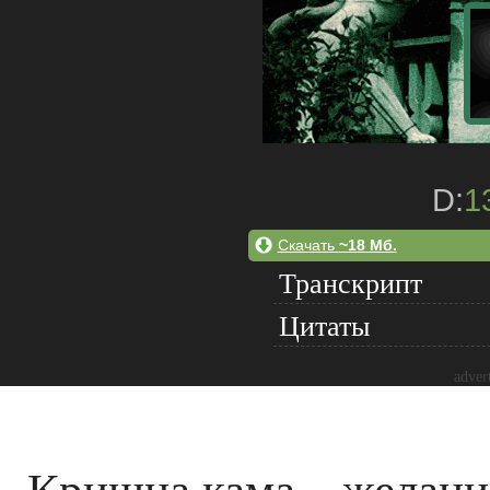
D:
1
Скачать
~18 Мб.
Транскрипт
Цитаты
adver
Кришна кама – желани