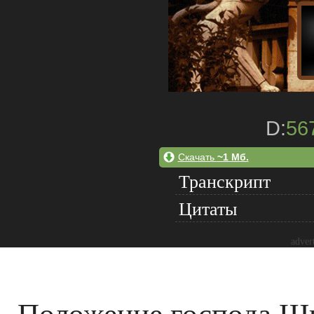
D:
56
Скачать
~1 Мб.
Транскрипт
Цитаты
adver
Положение господа Ш