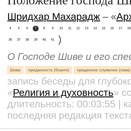
Шридхар Махарадж
– «
Ар
4
5
6
7
8
9
10
11
12
13
14
15
16
17
18
)
36
37
38
39
40
41
О Господе Шиве и его сп
Шива
преданность (бхакти)
преданное служение (сева)
запись беседы для глубок
«
Религия и духовность
»
со
длительность:
00:03:55
| к
последняя редакция текст