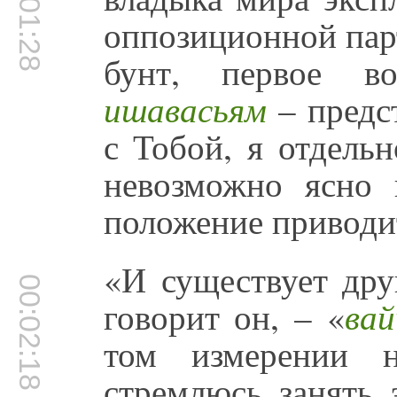
00:01:28
оппозиционной па
бунт, первое во
ишавасьям
– предст
с Тобой, я отдель
невозможно ясно 
положение приводи
«И существует дру
00:02:18
говорит он, – «
ва
том измерении
стремлюсь занять 