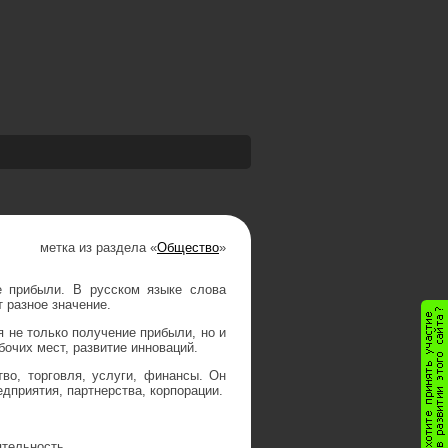
метка из раздела «
Общество
»
е прибыли. В русском языке слова
 разное значение.
я не только получение прибыли, но и
бочих мест, развитие инноваций.
во, торговля, услуги, финансы. Он
дприятия, партнерства, корпорации.
ятельность.