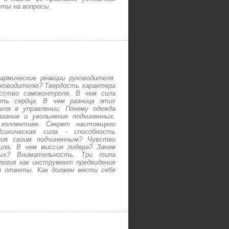
еты на вопросы.
рмические реакции руководителя.
уководителю? Твердость характера
усство самоконтроля. В чем сила
сть сердца. В чем разница этих
ля в управлении. Почему одежда
зание и увольнение подчиненных.
коллективе. Секрет настоящего
Психическая сила - способность
ния своим подчиненным? Чувство
ила. В чем миссия лидера? Зачем
ных? Внимательность. Три типа
логия как инструмент предвидения
и ответы. Как должен вести себя