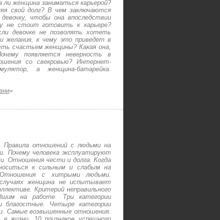
а ли женщина заниматься карьерой?
яя свой долг? В чем заключаются
девочку, чтобы она впоследствии
ку не стоит готовить к карьере?
сли девочке не позволять хотеть
 желания, к чему это приведет в
ть счастьем женщины? Какая она,
Почему появляется неверность в
ошения со свекровью? Интернет-
мулятор, а женщина-батарейка.
зни
»
. Правила отношений с людьми на
. Почему человека эксплуатируют
. Отношения чести и долга. Когда
носиться к сильным и слабым на
 Отношения с хитрыми людьми.
 случаях женщина не испытывает
ллективе. Критерий неправильного
шим на работе. Три категории
и благостные. Четыре категории
ти. Самые возвышенные отношения.
в жизни. 10 признаков успешного