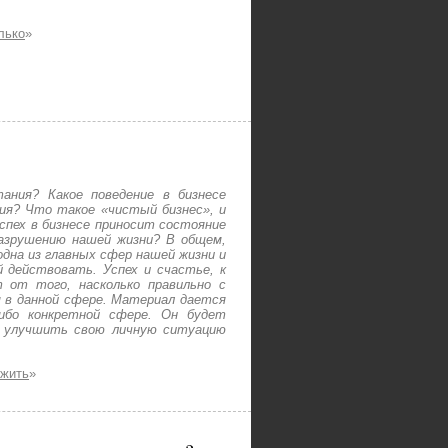
лько
»
ания? Какое поведение в бизнесе
я? Что такое «чистый бизнес», и
успех в бизнесе приносит состояние
азрушению нашей жизни? В общем,
одна из главных сфер нашей жизни и
 действовать. Успех и счастье, к
 от того, насколько правильно с
м в данной сфере. Материал дается
либо конкретной сфере. Он будет
ы улучшить свою личную ситуацию
 жить
»