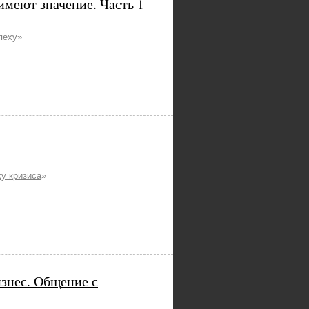
 имеют значение. Часть 1
пеху
»
у кризиса
»
знес. Общение с