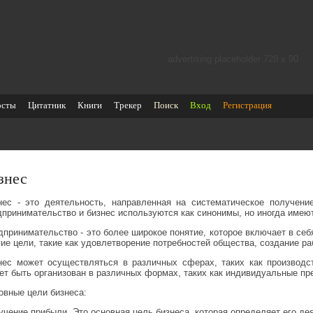
advertising placeholder 728 х 90
осты
Цитатник
Книги
Трекер
Поиск
Вход
Регистрация
знес
нес - это деятельность, направленная на систематическое получени
дпринимательство и бизнес используются как синонимы, но иногда имеют
дпринимательство - это более широкое понятие, которое включает в себ
гие цели, такие как удовлетворение потребностей общества, создание ра
нес может осуществляться в различных сферах, таких как производст
ет быть организован в различных формах, таких как индивидуальные пре
овные цели бизнеса:
учение прибыли. Это основная цель бизнеса, которая определяет его де