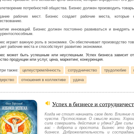
влетворение потребностей общества. Бизнес должен производить товары
дание рабочих мест. Бизнес создает рабочие места, которые
ествованию.
витие инноваций. Бизнес должен постоянно развиваться и внедрять н
курентоспособным.
нес играет важную роль в экономике. Он обеспечивает производство тов
дает рабочие места и способствует развитию экономики.
нес может быть успешным или неуспешным. Успех бизнеса зависит от 
ство продукции или услуг, цена, маркетинг, конкуренция.
три также:
целеустремлённость
сотрудничество
трудолюбие
дерство
отношения в коллективе
удача
Успех в бизнесе и сотрудничест
Когда не стоит начинать свое дело. Влияние п
чувств. Пустословие. О смысле жизни. Хоро
сила совершать действия и удача? Две силы
вас - доброта и простота. Бизнес это друж
бизнесе. Доброжелательность и сострадан