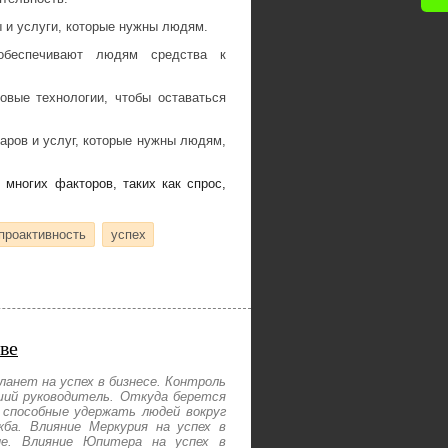
 и услуги, которые нужны людям.
 обеспечивают людям средства к
овые технологии, чтобы оставаться
аров и услуг, которые нужны людям,
многих факторов, таких как спрос,
проактивность
успех
ве
ланет на успех в бизнесе. Контроль
ший руководитель. Откуда берется
 способные удержать людей вокруг
ба. Влияние Меркурия на успех в
ие. Влияние Юпитера на успех в