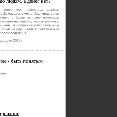
аю людям, а денег нет?
т, имею три небольших фирмы.
10-15 часов в сутки. Послушав ваши
ностью и более активно помогать
ся даже на машину, не говоря уже о
ей нет. Я стараюсь работать еще
 никак не улучшается. Над чем мне
 благосостояния?
дарадио 2012
»
том - быть понятым
дей
»
ирование