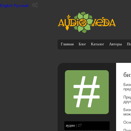
English
Русский
Главная
Блог
Каталог
Авторы
П
би
Биз
пре
Пре
дру
Биз
мож
Осн
аудио
|
27
Пол