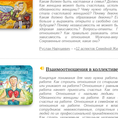
Каким должен быть наставник в семье? Должн
Как женщина может быть счастлива, исполн
обязанности женщины? Чему нужно обучить 
стала счастливой женщиной? Почему девоч
Каким должно быть образование девочки? Е
больше и выражать открыто и свободно свои
будущем? Почему независимость не может бы
здоровая зависимость? Вопросы-ответы. 
отношениях? Как правильно развивать отн
зависимость и отношения. Мужчина-акку
Сокровенные отношения, какие они?
Руслан Нарушевич
– «
12 аспектов Семейной Жи
Взаимоотношения в коллективе
Концепция понимания для чего нужна работа
работе. Как строить отношения со старшими
или унижают на работе? Отношения с равными
работа начнет приносить счастье. Как от
работе. Отношения с наглыми людьми.
Обязанности женщины на работе. В каких
счастье на работе. Отношения в семейном ко
отношения на работе. Отношения к млад
сотрудников: невежественные, страстные 
людей по их профессиональной принадлежнос
Как стать уважаемым, успешным человеком 