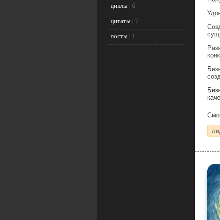
циклы
|
6
Удо
цитаты
|
7
Соз
сущ
посты
|
1
Раз
кон
Биз
соз
Биз
каче
Смо
ли