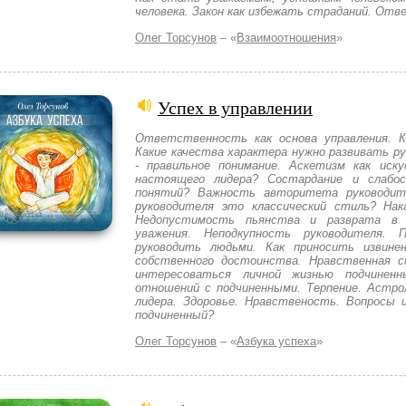
человека. Закон как избежать страданий. Отв
Олег Торсунов
– «
Взаимоотношения
»
Успех в управлении
Ответственность как основа управления. Ка
Какие качества характера нужно развивать р
- правильное понимание. Аскетизм как иск
настоящего лидера? Состардание и слабо
понятий? Важность авторитета руководите
руководителя это классический стиль? Нака
Недопустимость пьянства и разврата в 
уважения. Неподкупность руководителя. 
руководить людьми. Как приносить извине
собственного достоинства. Нравственная с
интересоваться личной жизнью подчинен
отношений с подчиненными. Терпение. Астро
лидера. Здоровье. Нравственость. Вопросы 
подчиненный?
Олег Торсунов
– «
Азбука успеха
»