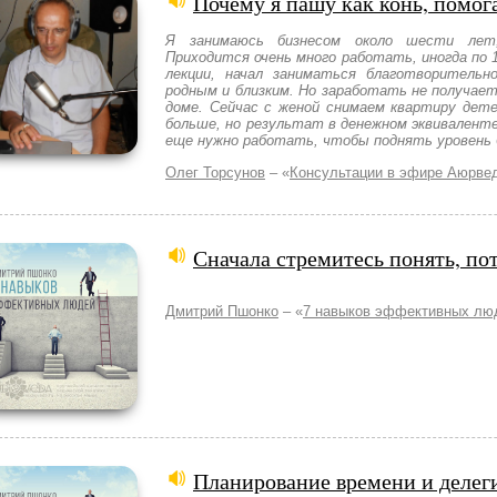
Почему я пашу как конь, помог
Я занимаюсь бизнесом около шести ле
Приходится очень много работать, иногда по 
лекции, начал заниматься благотворитель
родным и близким. Но заработать не получает
доме. Сейчас с женой снимаем квартиру дет
больше, но результат в денежном эквиваленте
еще нужно работать, чтобы поднять уровень
Олег Торсунов
– «
Консультации в эфире Аюрве
Сначала стремитесь понять, по
Дмитрий Пшонко
– «
7 навыков эффективных лю
Планирование времени и делег