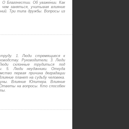
. О Благочестии. Об уважении. Как
 чем заняться, учитывая влияние
ний. Три типа дружбы. Вопросы из
труду. 1. Люди стремящиеся к
оводству. Руководители. 3. Люди
 Люди склонные трудиться под
лы. 5. Люди неудачники. Откуда
мство первая причина деградации
Влияние планет на судьбу человека.
Луны. Влияние Юпитера. Влияние
 Ответы на вопросы. Кто способен
ты.