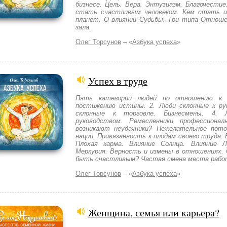
бизнесе. Цель. Вера. Энтузиазм. Благочестие
стать счастливым человеком. Кем стать и
планет. О влиянии Судьбы. Три типа Отноше
зала.
Олег Торсунов
– «
Азбука успеха
»
Успех в труде
Пять категории людей по отношению к 
постижению истины. 2. Люди склонные к рук
склонные к торговле. Бизнесмены. 4.
руководством. Ремесленники профессиона
возникают неудачники? Нежелательное пото
нации. Привязанность к плодам своего труда. 
Плохая карма. Влияние Солнца. Влияние 
Меркурия. Верность и измены в отношениях.
быть счастливым? Частая смена места рабо
Олег Торсунов
– «
Азбука успеха
»
Женщина, семья или карьера?