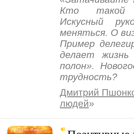
Кто такой п
Искусный рук
меняться. О ви
Пример делеги
делает жизнь
полон». Новог
трудность?
Дмитрий Пшонк
людей
»
Позитивные