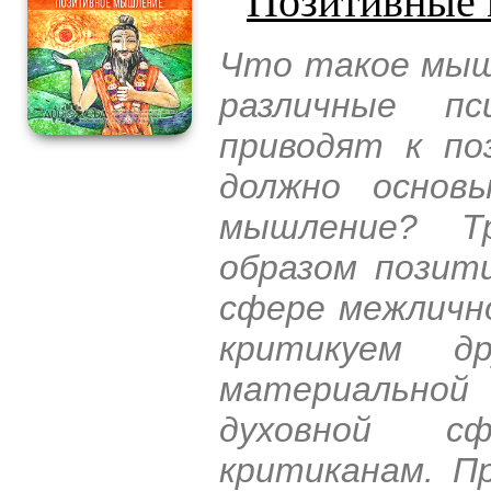
Что такое мыш
различные пс
приводят к п
должно основ
мышление? Т
образом позит
сфере межличн
критикуем д
материальной 
духовной с
критиканам. П