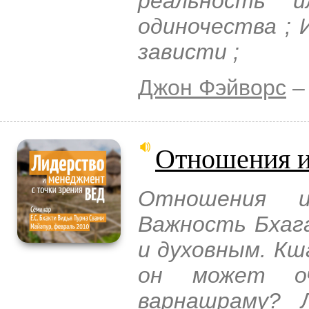
реальность и
одиночества ; 
зависти ;
Джон Фэйворс
–
Отношения и
Отношения и
Важность Бхаг
и духовным. К
он может оч
варнашраму? 