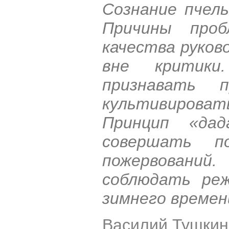
Сознание пчел
Причины про
качества руков
вне критик
признавать п
культивироват
Принцип «да
совершать п
пожервовани
соблюдать ре
зимнего времен
Василий Тушкин