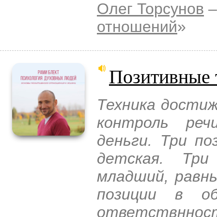
Олег Торсунов
–
отношений
»
Позитивные 
Техника достиж
контроль реч
деньги. Три по
детская. Три
младший, равны
позиции в об
ответствннос