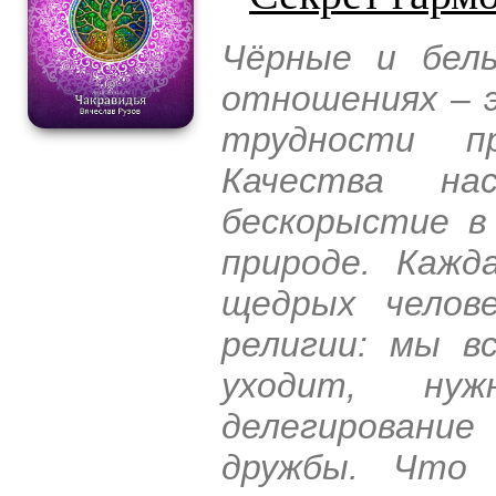
Чёрные и белы
отношениях – 
трудности п
Качества на
бескорыстие в
природе. Кажд
щедрых челов
религии: мы в
уходит, нуж
делегировани
дружбы. Что 