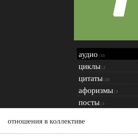
аудио
|
33
циклы
|
2
цитаты
|
25
афоризмы
|
3
посты
|
3
отношения в коллективе