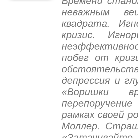
Времени стано
неважным ве
квадрата. Игн
кризис. Игно
неэффективн
побег от криз
обстоятельс
депрессия и г
«Воришки вр
перепоручени
рамках своей р
Моллер. Страш
«Затачивайте 