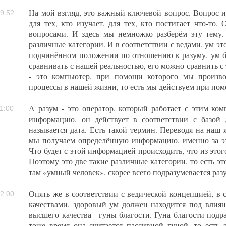
На мой взгляд, это важный ключевой вопрос. Вопрос им
9:52
для тех, кто изучает, для тех, кто постигает что-то.
вопросами. И здесь мы немножко разберём эту тему.
различные категории. И в соответствии с ведами, ум это
подчинённом положении по отношению к разуму, ум бо
сравнивать с нашей реальностью, его можно сравнить с 
- это компьютер, при помощи которого мы произв
процессы в нашей жизни, то есть мы действуем при пом
А разум - это оператор, который работает с этим ком
1:00
информацию, он действует в соответствии с базой
называется дата. Есть такой термин. Переводя на наш я
мы получаем определённую информацию, именно за это
Что будет с этой информацией происходить, что из этого
Поэтому это две такие различные категории, то есть эт
там «умный человек», скорее всего подразумевается ра
Опять же в соответствии с ведической концепцией, в 
2:00
качествами, здоровый ум должен находится под влия
высшего качества - гуны благости. Гуна благости подра
тоже время она считается пассивной гуной, то есть э