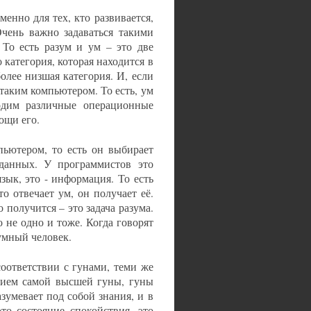
енно для тех, кто развивается,
 Очень важно задаваться такими
 То есть разум и ум – это две
 категория, которая находится в
лее низшая категория. И, если
таким компьютером. То есть, ум
одим различные операционные
ощи его.
пьютером, то есть он выбирает
 данных. У программистов это
зык, это - информация. То есть
 отвечает ум, он получает её.
 получится – это задача разума.
о не одно и тоже. Когда говорят
зумный человек.
соответствии с гунами, теми же
нием самой высшей гуны, гуны
зумевает под собой знания, и в
то состояние спокойствия, это