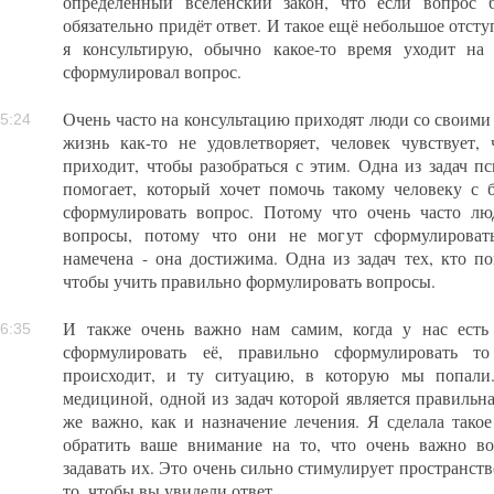
определенный вселенский закон, что если вопрос 
обязательно придёт ответ. И такое ещё небольшое отсту
я консультирую, обычно какое-то время уходит на
сформулировал вопрос.
Очень часто на консультацию приходят люди со своими
5:24
жизнь как-то не удовлетворяет, человек чувствует,
приходит, чтобы разобраться с этим. Одна из задач п
помогает, который хочет помочь такому человеку с 
сформулировать вопрос. Потому что очень часто лю
вопросы, потому что они не могут сформулировать
намечена - она достижима. Одна из задач тех, кто по
чтобы учить правильно формулировать вопросы.
И также очень важно нам самим, когда у нас есть 
6:35
сформулировать её, правильно сформулировать то
происходит, и ту ситуацию, в которую мы попали
медициной, одной из задач которой является правильна
же важно, как и назначение лечения. Я сделала такое
обратить ваше внимание на то, что очень важно в
задавать их. Это очень сильно стимулирует пространств
то, чтобы вы увидели ответ.