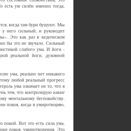
о есть ум силён именно тогда,
ется, когда там бури бушуют. Мы
м у него сильный, и руководит
ны». Это как раз в ведическом
но бы это не звучало. Сильный
еристикой слабого ума. И йоги -
ной реальной йоги, духовной
олю ума, реально нет никакого
этому любой реальный прогресс
троль ума означает не то, что я
ень тем, что контролирую какие
кому ментальному беспокойству.
нии покоя, когда я умиротворяю,
 покой. Вот это есть сила ума,
ояние покоя, умиротворения. Это