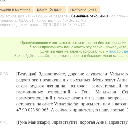
гом?
нщина и мужчина
разум (буддхи)
гармония (рита)
ись эфира для начинающих
из раздела «
Семейные отношения
»
со сложно
тельность:
01:00:01
| качество:
mp3
48kB/s
20 Mb
едняя редакция текста: 2019-10-01 16:48:00 UTC
Прослушивание и загрузка этого материала без авторизации 
Чтобы прослушать или скачать эту запись пожалуйста
Если вы еще не зарегистрировались –
просто сде
Как войдёте на сайт, появится плеер, а в боковом меню слева п
[Ведущая] Здравствуйте, дорогие слушатели Vedaradi
0:06
радостного предвкушения выходных. Меня зовут Анна
связи мудрая женщина, психолог, замечательный 
гармоничных отношений - Гуна Манджари. Сег
взаимоотношений и также ответим на ваши вопросы, к
оставлять на сайте Vedaradio.fm, присылать нам в ватса
+7 90 023 90 963. А сейчас я приветствую нашу гостью.
[Гуна Манджари] Здравствуйте, дорогая Анна, здравств
0:41