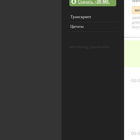
дру
Скачать
~20 Мб.
же
Транскрипт
зап
дли
Цитаты
посл
advertising placeholder
00:0
00:0