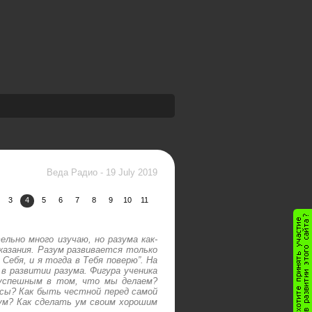
Веда Радио
-
19 July 2019
3
4
5
6
7
8
9
10
11
льно много изучаю, но разума как-
казания. Разум развивается только
Себя, и я тогда в Тебя поверю”. На
в развитии разума. Фигура ученика
 успешным в том, что мы делаем?
сы? Как быть честной перед самой
ум? Как сделать ум своим хорошим