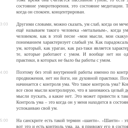
состояние умиротворения, это состояние медитации. Т
когда он спокоен, концентрирован.
Другими словами, можно сказать, ум слаб, когда он меч
3:03
ещё называем такого человека «метальным», когда у
человеком, как в этой песне «мои мысли, мои скаку
пониманием характеризует слабый ум. Как парадоксаль
ум, который, как ураган, как раз-таки является характ
те, которые работают с умом. И вообще нет ни од
практики, в которых не было бы работы с умом.
Поэтому без этой внутренней работы именно по контр
4:00
продвижения, нет ни йоги, ни духовной практики. По
начинается с контроля ума. Что такое контроль ума? Кон
все свои мысли контролирую, что я занимаюсь целый д
мысли пускать, а какие нет. Это может привести к та
Контроль ума – это когда он у меня находится в состоя
успокаиваю свой ум.
На санскрите есть такой термин «шанти». «Шанти» - это
5:00
вот это и есть контроль ума, да, я привожу его в сост