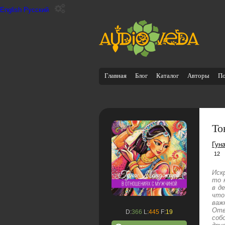
English
Русский
Главная
Блог
Каталог
Авторы
П
То
Гун
12
Иск
то 
в д
что
важ
Отв
D:
366
L:
445
F:
19
соб