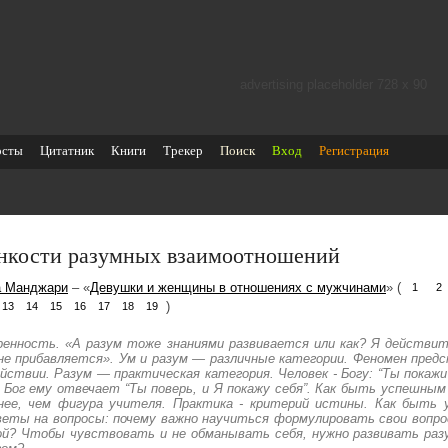
advertising placeholder 728 х 90
осты
Цитатник
Книги
Трекер
Поиск
Вход
Регистрация
нкости разумных взаимоотношений
а Манджари
– «
Девушки и женщины в отношениях с мужчинами
» (
1
2
)
13
14
15
16
17
18
19
ренность. «А разум тоже знаниями развивается или как? Я действите
не прибавляется». Ум и разум — различные категории. Феномен предс
ействии. Разум — практическая категория. Человек - Богу: “Ты покажи 
 Бог ему отвечает “Ты поверь, и Я покажу себя”. Как быть успешным 
нее, чем фигура учителя. Практика - критерий истины. Как быть
еты на вопросы: почему важно научиться формулировать свои вопро
ой? Чтобы чувствовать и не обманывать себя, нужно развивать раз