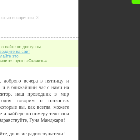
стью восприятия: 3
на сайте не доступны
войдите на сайт
лайте это
оявится пункт «
Скачать
»
o, доброго вечера в пятницу и
, и в ближайший час с нами на
лектор, наш проводник в мир
одня говорим о тонкостях
оторые вы, как всегда, можете
пе и вайбере по номеру телефона
 Здравствуйте, Гуна Манджари!
уйте, дорогие радиослушатели!