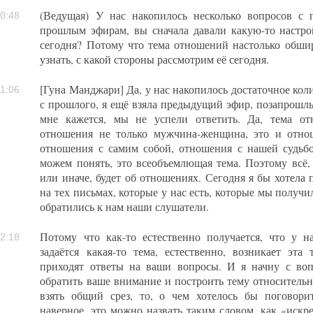
(Ведущая) У нас накопилось несколько вопросов с
0:48
прошлым эфирам, вы сначала давали какую-то настро
сегодня? Потому что тема отношений настолько обширн
узнать, с какой стороны рассмотрим её сегодня.
[Гуна Манджари] Да, у нас накопилось достаточное коли
1:06
с прошлого, я ещё взяла предыдущий эфир, позапрошлы
мне кажется, мы не успели ответить. Да, тема от
отношения не только мужчина-женщина, это и отно
отношения с самим собой, отношения с нашей судьбо
можем понять, это всеобъемлющая тема. Поэтому всё,
или иначе, будет об отношениях. Сегодня я бы хотела
на тех письмах, которые у нас есть, которые мы получи
обратились к нам наши слушатели.
Потому что как-то естественно получается, что у н
2:18
задаётся какая-то тема, естественно, возникает эта 
приходят ответы на ваши вопросы. И я начну с воп
обратить ваше внимание и построить тему относительно
взять общий срез, то, о чем хотелось бы поговорит
наверное, это можно назвать таким словом, как «искр