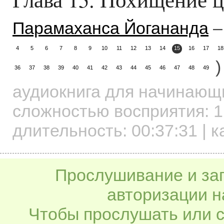
Парамаханса Йогананда
–
4
5
6
7
8
9
10
11
12
13
14
15
16
17
18
)
36
37
38
39
40
41
42
43
44
45
46
47
48
49
аудиокнига для начинаю
сложностью восприятия: 1
длительность:
00:37:31
| к
Прослушивание и заг
авторизации н
Чтобы прослушать или с