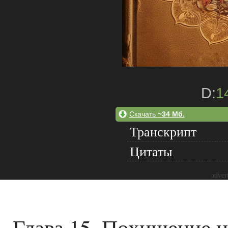
D:
1
Скачать
~34 Мб.
Транскрипт
Цитаты
adver
Глава 15. Похищение 