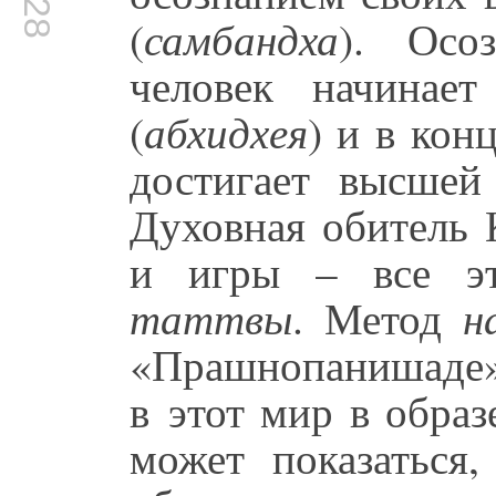
(
самбандха
). Осо
человек начинае
(
абхидхея
) и в кон
достигает высшей
Духовная обитель 
и игры – все э
таттвы
. Метод
н
«Прашнопанишаде»
в этот мир в образ
может показаться,