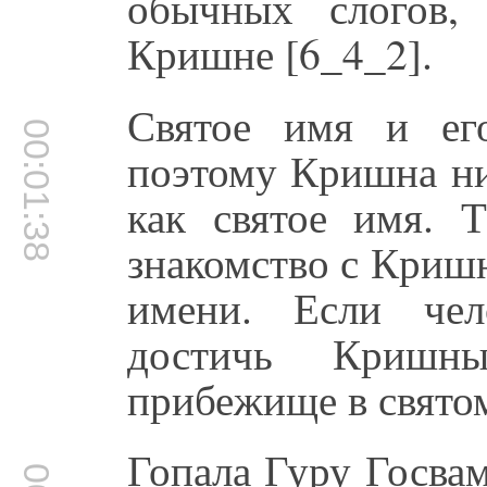
обычных слогов,
Кришне [6_4_2].
Святое имя и его
00:01:38
поэтому Кришна ни
как святое имя. 
знакомство с Криш
имени. Если чел
достичь Кришн
прибежище в свято
Гопала Гуру Госва