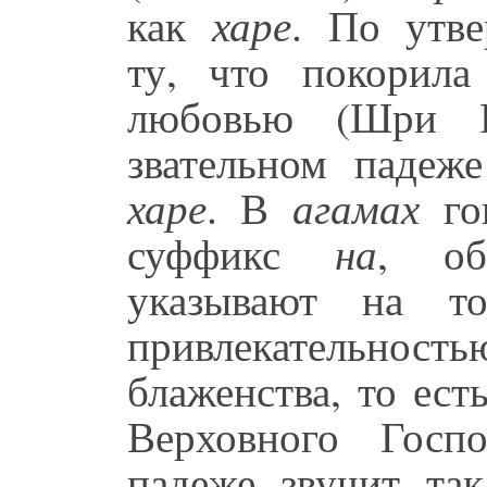
как
харе
. По утве
ту, что покорила
любовью (Шри Р
звательном падеж
харе
. В
агамах
гов
суффикс
на
, о
указывают на то
привлекательность
блаженства, то ес
Верховного Госп
падеже звучит так