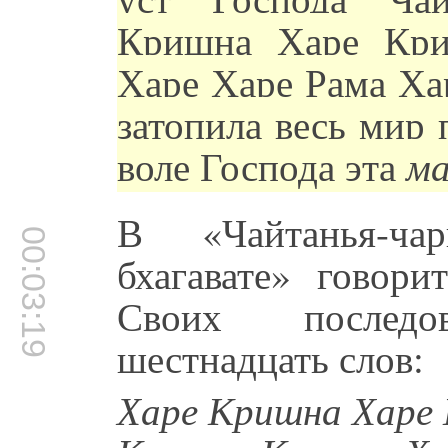
Кришна Харе Кр
Харе Харе Рама Ха
затопила весь мир
воле Господа эта
м
В «Чайтанья-ча
00:03:19
бхагавате» говори
Своих последо
шестнадцать слов:
Харе Кришна Харе