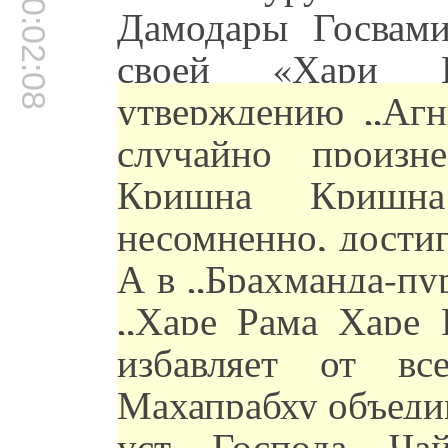
00:02:08
Дамодары Госвам
своей «Хари Н
утверждению „Агн
случайно произн
Кришна Кришн
несомненно, дости
А в „Брахманда-пур
„Харе Рама Харе 
избавляет от вс
Махапрабху объеди
уст Господа Ча