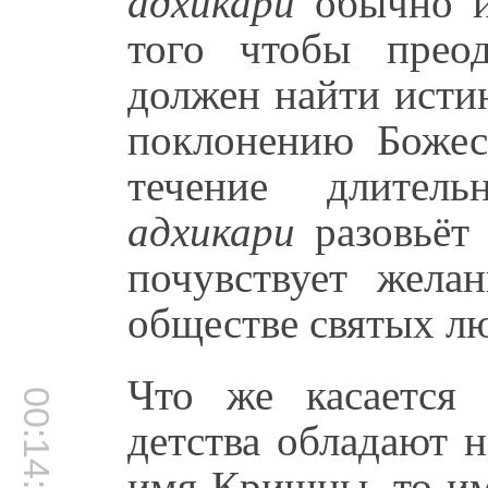
адхикари
обычно и
того чтобы преод
должен найти ист
поклонению Божес
течение длител
адхикари
разовьёт 
почувствует жела
обществе святых лю
Что же касается
00:14:02
детства обладают 
имя Кришны, то им