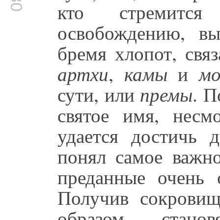
кто стремитс
освобождению, в
бремя хлопот, свя
артхи
,
камы
и
м
сути, или
премы
. П
святое имя, несм
удается достичь 
понял самое важн
преданные очень 
Получив сокрови
образом стан