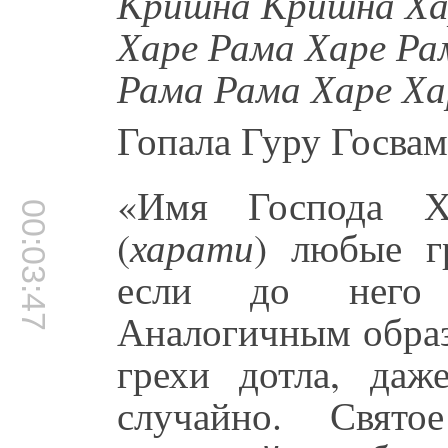
Кришна Кришна Ха
Харе Рама Харе Ра
Рама Рама Харе Ха
Гопала Гуру Госвам
«Имя Господа Х
00:03:47
(
харати
) любые г
если до него д
Аналогичным образ
грехи дотла, да
случайно. Свято