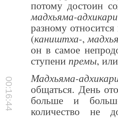
потому достоин со
мадхьяма-адхикари
разному относится
(
каништха-
,
мадхь
он в самое непрод
ступени
премы
, ил
Мадхьяма-адхикар
00:16:44
общаться. День ото
больше и больш
количество не 