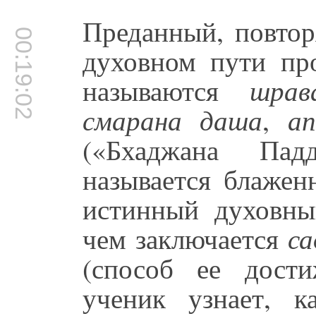
Преданный, повтор
00:19:02
духовном пути про
называются
шрав
смарана даша
,
а
(«Бхаджана Пад
называется блажен
истинный духовны
чем заключается
са
(способ ее дост
ученик узнает, к