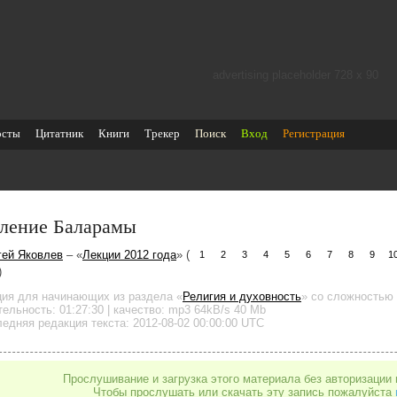
advertising placeholder 728 х 90
осты
Цитатник
Книги
Трекер
Поиск
Вход
Регистрация
ление Баларамы
гей Яковлев
– «
Лекции 2012 года
» (
1
2
3
4
5
6
7
8
9
1
)
ция для начинающих
из раздела «
Религия и духовность
»
со сложностью 
тельность:
01:27:30
| качество:
mp3
64kB/s
40 Mb
едняя редакция текста: 2012-08-02 00:00:00 UTC
Прослушивание и загрузка этого материала без авторизации 
Чтобы прослушать или скачать эту запись пожалуйста