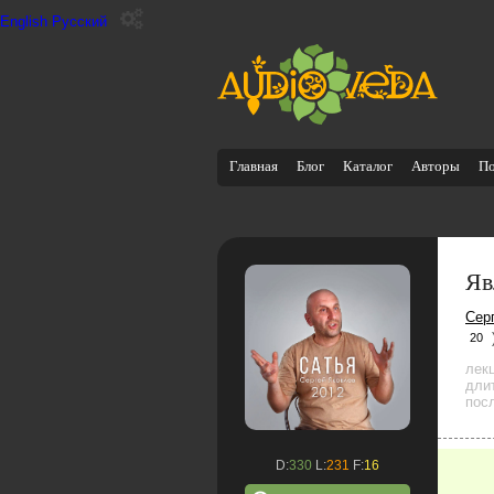
English
Русский
Главная
Блог
Каталог
Авторы
П
Яв
Сер
20
лек
дли
посл
D:
330
L:
231
F:
16