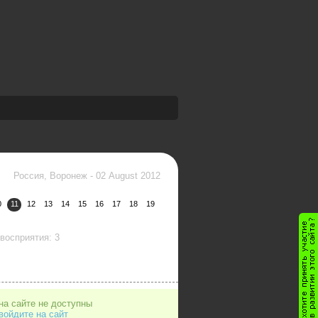
Россия, Воронеж
-
02 August 2012
0
11
12
13
14
15
16
17
18
19
восприятия: 3
на сайте не доступны
войдите на сайт