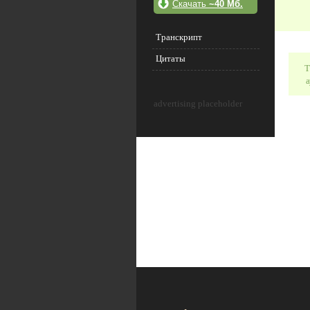
Скачать
~40 Мб.
Транскрипт
Цитаты
Т
а
advertising placeholder