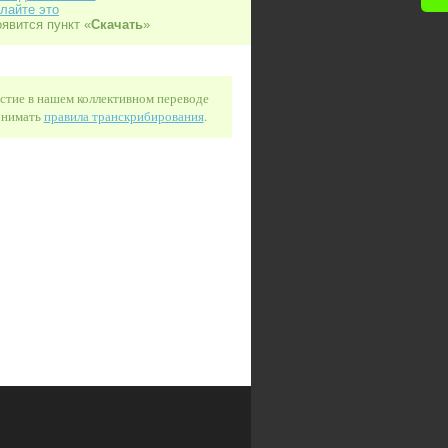
лайте это
оявится пункт «
Скачать
»
астие в нашем коллективном переводе
понимать
правила транскрибирования
.