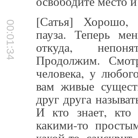
освободите место и 
[Сатья] Хорошо,
00:01:34
пауза. Теперь ме
откуда, непон
Продолжим. Смот
человека, у любог
вам живые существ
друг друга называт
И кто знает, кто
какими-то просты
какой-то санскрит