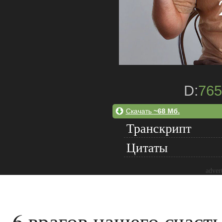
D:
765
Скачать
~68 Мб.
Транскрипт
Цитаты
adver
6 врагов нашего счаст