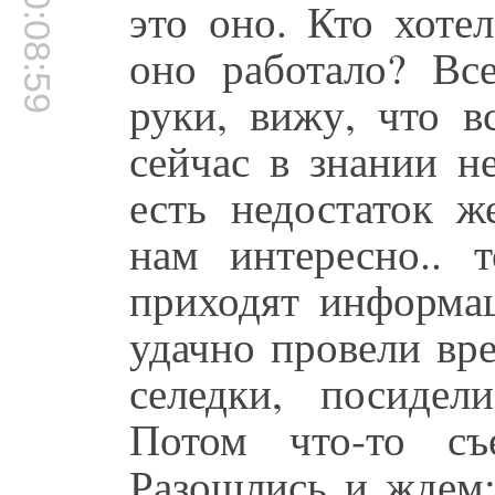
00:08:59
это оно. Кто хоте
оно работало? Вс
руки, вижу, что в
сейчас в знании н
есть недостаток ж
нам интересно.. 
приходят информа
удачно провели вр
селедки, посидел
Потом что-то съ
Разошлись и ждем: