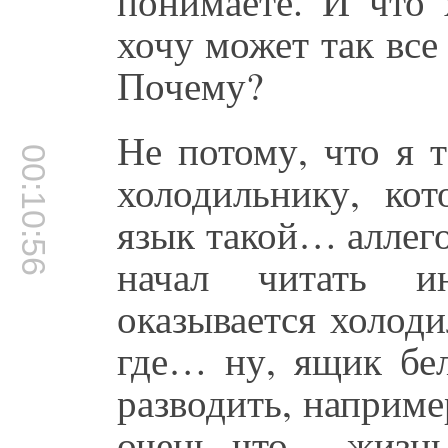
понимаете. И что 
хочу может так все
Почему?
Не потому, что я 
00:10:56
холодильнику, ко
язык такой… аллег
начал читать ин
оказывается холоди
где… ну, ящик бе
разводить, наприме
очень что… жизнь