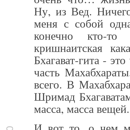
Ну, из Вед. Ничег
меня с собой одна
конечно кто-то
кришнаитская как
Бхагават-гита - это
часть Махабхараты
всего. В Махабхар
Шримад Бхагаватам 
масса, масса вещей.
И вот то, о чем м