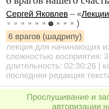
Сергей Яковлев
– «
Лекции
)
11
12
13
14
15
16
17
18
19
20
6 врагов (шадрипу)
лекция для начинающих
и
сложностью восприятия: 3
длительность:
02:30:26
| к
последняя редакция текст
Прослушивание и заг
авторизации н