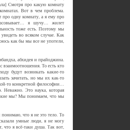
зала] Смотря про какую комнату
комнатах. Вот в чем проблема.
 про одну комнату, а я ему про
 засовывает… я шучу… жилет
льность тоже есть. Поэтому мы
 увидеть во всяком случае. Как
боюсь как бы мы все не употели,
мбандха, абхидея и прайоджина.
ас взаимоотношения. То есть кто
оду будут возникать какие-то
зать зачитать, но мы их как-то
какой-то конкретной философии…
. Неважно. Это наука, которая
акие мы? Мы понимаем, что мы
 понимаю, что я не это тело. То
сказали умные люди, я не могу
, что я всё-таки душа. Так вот,