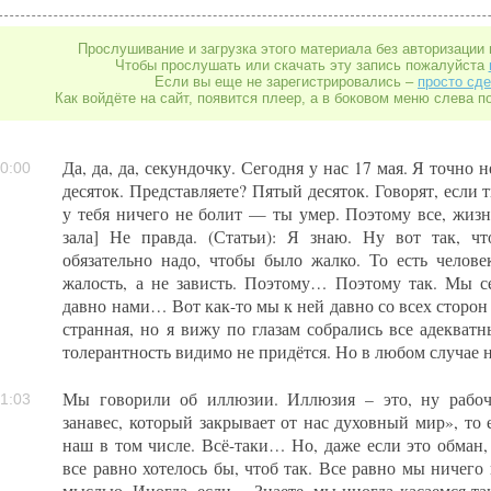
Прослушивание и загрузка этого материала без авторизации 
Чтобы прослушать или скачать эту запись пожалуйста
Если вы еще не зарегистрировались –
просто сде
Как войдёте на сайт, появится плеер, а в боковом меню слева п
Да, да, да, секундочку. Сегодня у нас 17 мая. Я точно 
0:00
десяток. Представляете? Пятый десяток. Говорят, если т
у тебя ничего не болит — ты умер. Поэтому все, жизн
зала] Не правда. (Статьи): Я знаю. Ну вот так, 
обязательно надо, чтобы было жалко. То есть челов
жалость, а не зависть. Поэтому… Поэтому так. Мы с
давно нами… Вот как-то мы к ней давно со всех сторон
странная, но я вижу по глазам собрались все адекват
толерантность видимо не придётся. Но в любом случае н
Мы говорили об иллюзии. Иллюзия – это, ну рабоч
1:03
занавес, который закрывает от нас духовный мир», то е
наш в том числе. Всё-таки… Но, даже если это обман,
все равно хотелось бы, чтоб так. Все равно мы ничего 