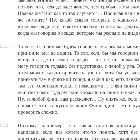
мыслью. Иногда, если… Знаете, мы иногда касаемся так
потому что, чем дольше живём, тем грубые темы нам
Правда же? Вот как-то так случается… Прошлая наша в
же помните? Ну, какой смысл говорить о каких-то 
взрослые люди и у тебя тут пасочки из песочка делать,
когда мы говорим о вещах, которые мы реально не види
То есть то, о чем мы будем говорить, мы реально может
2:03
принципе, мы не видим. То есть если бы мы говорили о
ветераны, где-то лежат снаряды… не, не, не, нормальн
могу говорить годами, без подготовки, с пеной у рта. 
этом можно как-то прочитать, узнать, хотя бы услыша
приехать там в финский город, я забыл как, есть танк
там эти советские танки с немецкими… с финскими 
действительно туда русские заезжали на своих танках, 
Ну, и любой финн вам расскажет… Ну опять же, если 
поймёте, что это кусок бывший Финляндии… Но с дух
проверить сложно.
Поэтому, например, есть такая занятная книжица 
3:01
написано: если вы хотите что-то понять, хотя бы
допустить мысль, что это правда. То есть если вы допус