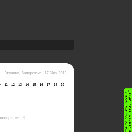
Украина, Запорожье
-
17 May 2012
0
11
12
13
14
15
16
17
18
19
восприятия: 3