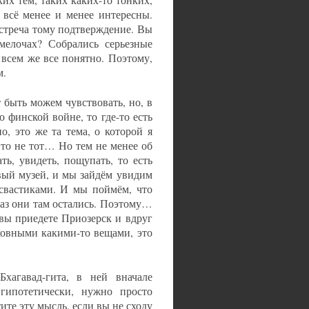
их тем, таких каких-то тонких,
 всё менее и менее интересны.
стреча тому подтверждение. Вы
мелочах? Собрались серьезные
 всем же все понятно. Поэтому,
м.
 быть можем чувствовать, но, в
 финской войне, то где-то есть
о, это же та тема, о которой я
Это не тот… Но тем не менее об
ть, увидеть, пощупать, то есть
овый музей, и мы зайдём увидим
свастиками. И мы поймём, что
раз они там остались. Поэтому…
вы приедете Приозерск и вдруг
овными какими-то вещами, это
Бхагавад-гита, в ней вначале
 гипотетически, нужно просто
тите эту мысль, если вы не сходу