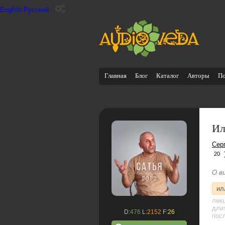
English
Русский
Главная
Блог
Каталог
Авторы
П
Ил
Сер
20
О в
ил
лек
дли
D:
476
L:
2152
F:
26
посл