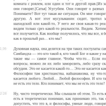
комната с роялем, или один и тот и другой прав.[Из 
они говорят.[Сатья] Усугубим. Они говорят о разных 
Понимаете? Вот тут такая же ситуация. Он мне говорит
другую. А вот этот мусульманин сидит, тротил
шахидский или какой-то, У него же своя какая-то реа
видим только срез какой-то реальности. Видим. Хотим
все получается. Как вообще получилось, что мы все, я 
как в прошлый раз… кто мы?
Духовная наука, она делится на три таких постулаты са
1:36
Самбандха — это кто такой я, кто такой Бог и какие у н
такие мы — самое главное. Чтобы что-то… Если пох
вопросы, можно ли их либо заморозить, либо сразу ска
обсудим. Это не касается какой-то… Это не касается 
Философии там христианства, вайшнавизма, ну что-то
касается любого. Любой… Любой философии. И кто т
не есть это тело. Кто понимает, что мы не есть это тело?
Ну, чисто теоретически. Мы слышали об этом. То есть я
2:28
есть я теоретически понимаю, как принимаю это, так 
допустить, что это я, и философы, умные люди, говорят