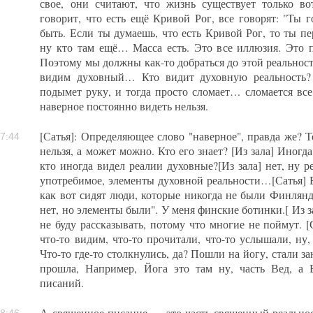
свое, они считают, что жизнь существует только во
говорит, что есть ещё Кривой Рог, все говорят: "Ты 
быть. Если ты думаешь, что есть Кривой Рог, то ты п
ну кто там ещё… Масса есть. Это все иллюзия. Это 
Поэтому мы должны как-то добраться до этой реальнос
видим духовный… Кто видит духовную реальность? 
подымет руку, и тогда просто сломает… сломается все 
наверное постоянно видеть нельзя.
[Сатья]: Определяющее слово "наверное", правда же? Т
7:44
нельзя, а может можно. Кто его знает? [Из зала] Иногда
кто иногда видел реалии духовные?[Из зала] нет, ну р
употребимое, элементы духовной реальности…[Сатья] Во
как вот сидят люди, которые никогда не были Финлян
нет, но элементы были". У меня финские ботинки.[ Из з
не буду рассказывать, потому что многие не поймут. 
что-то видим, что-то прочитали, что-то услышали, ну, ч
Что-то где-то столкнулись, да? Пошли на йогу, стали з
прошла, Например, Йога это там ну, часть Вед, а
писаний.
А священное писание — это часть священный реально
8:46