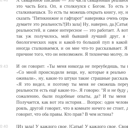
это часть Бога. Оп, я столкнулся с Богом. То есть 
сталкиваешься. То есть ты можешь открыть книгу, ну, н
сказать "Пятикнижие и гафтарот" наверняка очень серь
думаете это реальность?[Из зала] Ну, наверно, да.[Сать
реальностей, и самое интересное — это работает. А вот
так уж получилось, мой бывший лучший друг, я
биологических наук и какой-то большой пуп в какой
иногда сталкиваемся, и он мне что-то рассказывает. 
причине того, что он невозможен. Я тихонечко молчу, 
И он говорит: «Ты меня никогда не переубедишь, ты 
9:43
«Со мной происходили вещи, ну, которые я реально 
оживали», ну, какие-то штуки такие страшные рассказыв
«Я это видел, и поэтому ты меня не сможешь переу
реальности есть ещё какие-то». Я говорю: "Я и не буду 
сожалению, были подобные опыты, да? И ты меня 
Получается, как вот эта история… Вопрос: один челове
рояль, другой говорит, что в комнате ничего не стоит, 
говорит, что оба правы. Кто прав? В чем истина?
[Из зала] У каждого свое. [Сатья] У каждого свое. Своя
0:40