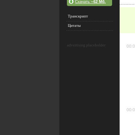
Скачать
~62 Мб.
Транскрипт
Цитаты
advertising placeholder
00:0
00:0