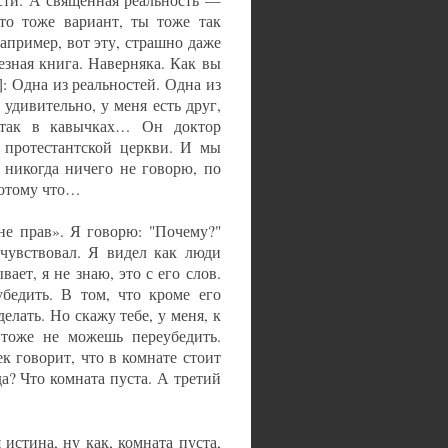
это тоже вариант, ты тоже так
апример, вот эту, страшно даже
езная книга. Наверняка. Как вы
я]: Одна из реальностей. Одна из
 удивительно, у меня есть друг,
 так в кавычках… Он доктор
 протестантской церкви. И мы
Я никогда ничего не говорю, по
потому что…
не прав». Я говорю: "Почему?"
чувствовал. Я видел как люди
ает, я не знаю, это с его слов.
бедить. В том, что кроме его
делать. Но скажу тебе, у меня, к
тоже не можешь переубедить.
к говорит, что в комнате стоит
да? Что комната пуста. А третий
 истина, ну как, комната пуста,