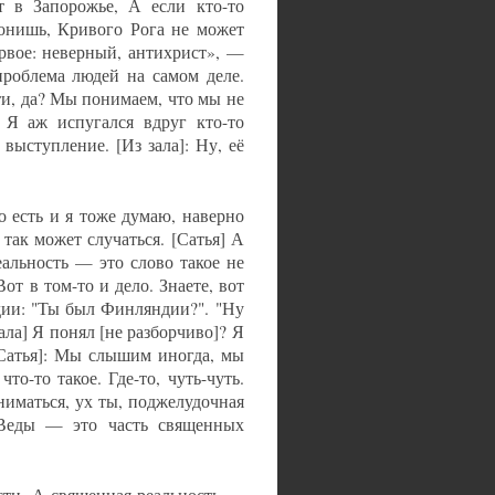
т в Запорожье, А если кто-то
гонишь, Кривого Рога не может
ервое: неверный, антихрист», —
проблема людей на самом деле.
ти, да? Мы понимаем, что мы не
Я аж испугался вдруг кто-то
выступление. [Из зала]: Ну, её
о есть и я тоже думаю, наверно
 так может случаться. [Сатья] А
еальность — это слово такое не
т в том-то и дело. Знаете, вот
дии: "Ты был Финляндии?". "Ну
ала] Я понял [не разборчиво]? Я
[Сатья]: Мы слышим иногда, мы
то-то такое. Где-то, чуть-чуть.
аниматься, ух ты, поджелудочная
 Веды — это часть священных
сти. А священная реальность —