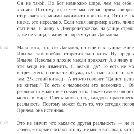
Он не такой. Но Бог немножко шире, чем мы себе е
хватает. Поэтому то, о чем мы сейчас будем говорит
открывается с моими какими-то приколами. Это не зна
иначе, это нереально. Если меня например взять, лич
статична. Я живу в Днепропетровске, на улице страшн
даже не улица, я живу по адресу тупик Давыдова.
Мало того, что это Давыдов, он ещё и в тупике живёт
5:52
Ильича, там вообще отвратительно жить. Ну предс
Ильича. Невольно плохие мысли приходят. А я живу в 
эти вещи не изменить. Я белый, да? То есть не мо
встречаетесь, начинаете обсуждать Сатью, и кто-то та
там, 25-летний китаец». А кто-то говорит: "Да нет, непр
не китаец." То есть с человеком это возможно… О
реальности может все совместить. Также самое говоритс
много в мире. Очень много, под каждого практически
реальность. Поэтому может быть то, что сегодня погов
Причём, она истинная.
Это не значит что какая-то другая реальность — не 
6:49
людей, которые считают что ну, не мы, а вот люди, котор