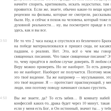
начнёте спорить, критиковать, искать недостатки, там 
проявится. Если же, знаете, обычно какие-то вещи кр
рецензии на фильмы, которые не смотрели, рассказыва
были. Ну, и сейчас я похож на человека, который тоже п
духовной реальности… ну, вы посмотрите правде в гла
здесь, как и вы все.
Не то что 2 часа назад я спустился из безличного Брах
3:50
на победе материализовался и пришел сюда, не касаяс
падшим, о реалиях. Нет. Это, всё о чем мы говор
священных писаниях. Что такое священные писания? Э
то, чему придётся в любом случае доверять. В любом слу
Веру можно проверять. Но не наоборот. То есть довер
но не наоборот. Наоборот не получается. Поэтому можн
это твоё видение. Ты же например — мусульманин, это
это твоё видение. Я — протестант практикующий, у ме
люди, они поэтому поводу начинают сильно грустить.
Вы же знаете, да? То есть забив… В комнату набей 
4:50
конфессий каких-то, драка будет через 10 минут, такая
если у меня есть Бог, и Он истинный, значит ты… у теб