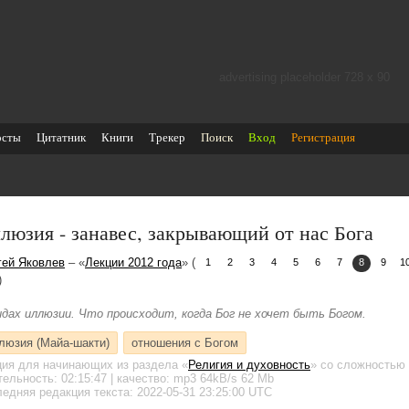
advertising placeholder 728 х 90
осты
Цитатник
Книги
Трекер
Поиск
Вход
Регистрация
люзия - занавес, закрывающий от нас Бога
гей Яковлев
– «
Лекции 2012 года
» (
1
2
3
4
5
6
7
8
9
1
)
идах иллюзии. Что происходит, когда Бог не хочет быть Богом.
люзия (Майа-шакти)
отношения с Богом
ция для начинающих
из раздела «
Религия и духовность
»
со сложностью 
тельность:
02:15:47
| качество:
mp3
64kB/s
62 Mb
едняя редакция текста: 2022-05-31 23:25:00 UTC