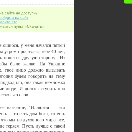
на сайте не доступны
войдите на сайт
лайте это
оявится пункт «
Скачать
»
не ошибся, у меня начался пятый
ы утром проснулся, тебе 40 лет,
ь пошла в другую сторону. [Из
чтобы было жалко. На Украине
ек, твоё лицо должно вызывать
егодня будем говорить на тему
 подходили, она такая немножко
ные люди. И долго вступать про
есколько слов.
ее название, "Иллюзия — это
сть… то есть дом Бога, то есть
 что мы из духовного мира все,
не теряем. Пусть лучше с такой