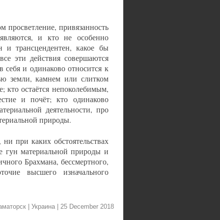
ом просветление, привязанность
являются, и кто не особенно
ен и трансцендентен, какое бы
 все эти действия совершаются
 себя и одинаково относится к
ью земли, камнем или слитком
е; кто остаётся непоколебимым,
естие и почёт; кто одинаково
атериальной деятельности, про
атериальной природы.
 ни при каких обстоятельствах
ие гун материальной природы и
ичного Брахмана, бессмертного,
точие высшего изначального
раматорск | Украина
| 25 December 2018