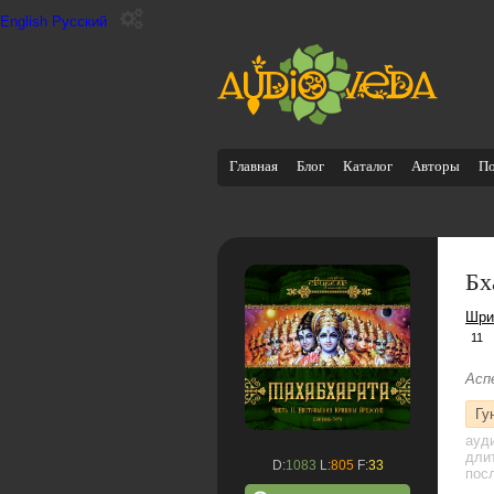
English
Русский
Главная
Блог
Каталог
Авторы
П
Бх
Шри
11
Асп
Гу
ауд
дли
D:
1083
L:
805
F:
33
посл