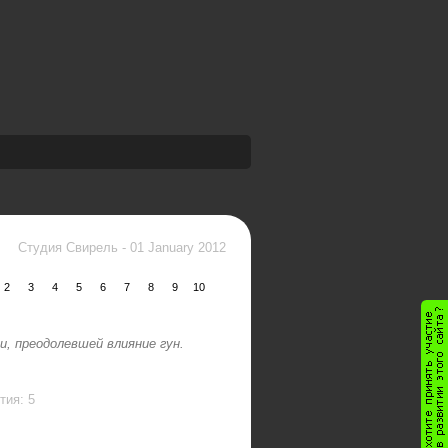
Студия Свирель
-
01 January 2012
2
3
4
5
6
7
8
9
10
, преодолевшей влияние гун.
тия: 5