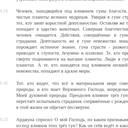
Человек, находящийся под влиянием гуны благости
4:26
чистые планеты великих мудрецов. Умирая в гуне стр
тех, кто занят корыстной деятельностью. Оставляя же т
попадает в царство животных. Совершая благочестив
человек очищается. Действия, совершённые в гуне
страдания. Деятельность же в гуне невежества лиша
порождает истинное знание, гуна страсти - разжига
приводит к глупости, безумию и иллюзии. Те, кто пре
смерти поднимаются на высшие планеты. Люди в гун
планетах. А те, кто находятся под влиянием низшей
невежества, попадают в адские миры.
Тот, кто видит, что всё в материальном мире сов
5:45
природы, и кто знает Верховного Господа, запредельн
Моей духовной природы. Преодолев влияние трёх гун
перестаёт испытывать страдания, сопряжённые с рожде
в этой жизни он обретает бессмертие.
Арджуна спросил: О мой Господь, по каким признакам
6:22
из-под влияния этих трёх гун? Как он себя ведёт и как