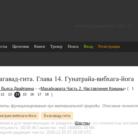
advertising placeholder 728 х 90
осты
Цитатник
Книги
Трекер
Поиск
Вход
Регистрация
агавад-гита. Глава 14. Гунатрайа-вибхага-йога
 Вьяса Двайпаяна
– «
Махабхарата Часть 2. Наставления Кришны
» (
1
)
12
13
14
15
16
17
18
екты функционирования гун материальной природы. Описание личности
натрая-вибхага-йога
Бхагавад-гита
иокнига для практикующих
из раздела «
Шастры
»
со сложностью восприя
тельность:
00:08:46
| качество:
mp3
160kB/s
10 Mb
едняя редакция текста: 2018-12-25 07:16:00 UTC