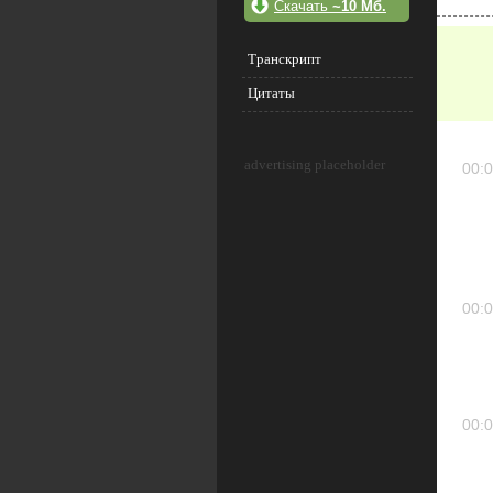
Скачать
~10 Мб.
Транскрипт
Цитаты
advertising placeholder
00:0
00:0
00:0