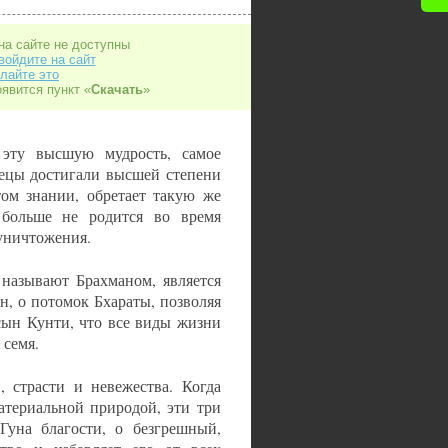
на сайте не доступны
войдите на сайт
лайте это
оявится пункт «
Скачать
»
 эту высшую мудрость, самое
рецы достигали высшей степени
том знании, обретает такую же
больше не родится во время
 уничтожения.
 называют Брахманом, является
н, о потомок Бхараты, позволяя
сын Кунти, что все виды жизни
 семя.
, страсти и невежества. Когда
атериальной природой, эти три
Гуна благости, о безгрешный,