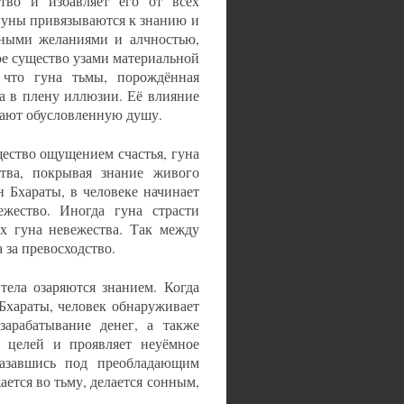
тво и избавляет его от всех
гуны привязываются к знанию и
чными желаниями и алчностью,
ое существо узами материальной
 что гуна тьмы, порождённая
а в плену иллюзии. Её влияние
ывают обусловленную душу.
щество ощущением счастья, гуна
ства, покрывая знание живого
н Бхараты, в человеке начинает
ежество. Иногда гуна страсти
рх гуна невежества. Так между
 за превосходство.
 тела озаряются знанием. Когда
 Бхараты, человек обнаруживает
зарабатывание денег, а также
х целей и проявляет неуёмное
азавшись под преобладающим
ется во тьму, делается сонным,