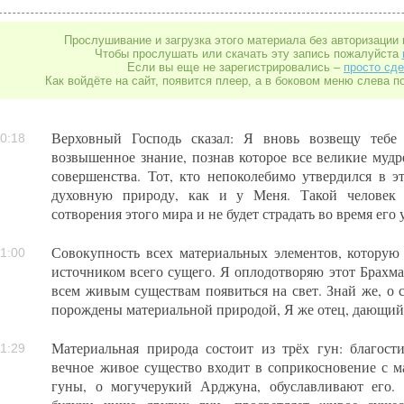
Прослушивание и загрузка этого материала без авторизации 
Чтобы прослушать или скачать эту запись пожалуйста
Если вы еще не зарегистрировались –
просто сде
Как войдёте на сайт, появится плеер, а в боковом меню слева п
Верховный Господь сказал: Я вновь возвещу тебе
0:18
возвышенное знание, познав которое все великие муд
совершенства. Тот, кто непоколебимо утвердился в э
духовную природу, как и у Меня. Такой человек 
сотворения этого мира и не будет страдать во время его
Совокупность всех материальных элементов, которую
1:00
источником всего сущего. Я оплодотворяю этот Брахма
всем живым существам появиться на свет. Знай же, о 
порождены материальной природой, Я же отец, дающий
Материальная природа состоит из трёх гун: благости
1:29
вечное живое существо входит в соприкосновение с м
гуны, о могучерукий Арджуна, обуславливают его. 