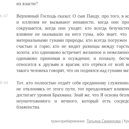
их власти?
Верховный Господь сказал: О сын Панду, про того, в к
6:47
и иллюзия не вызывают ненависти, когда они про
сокрушается, когда они уходят; кто всегда безучаст
влияние не оказывали на него гуны, ибо знает, что
материальными гунами природы; кто всегда погружен в
счастью и горю; кто не видит разницы между горст
золота; кто одинаково встречает желанное и нежеланно
одинаково принимая и осуждение, и похвалу, бесч
относится к друзьям и врагам; кто отрёкся от всей м
такого человека говорят, что он поднялся над гунами м
Тот, кто полностью отдаёт себя преданному служению,
8:04
не отклоняясь от этого пути, тот преодолевает влиян
достигает уровня Брахмана. Знай же, что Я основа безл
неуничтожимого и вечного, который есть сосредо
блаженства.
транскрибирование:
Татьяна Свиридова
| К