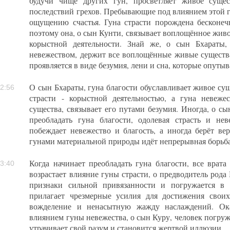
будучи чище других гун, просветляет живое сущес
последствий грехов. Пребывающие под влиянием этой 
ощущению счастья. Гуна страсти порождена бесконе
поэтому она, о сын Кунти, связывает воплощённое жив
корыстной деятельности. Знай же, о сын Бхараты,
невежеством, держит все воплощённые живые существ
проявляется в виде безумия, лени и сна, которые опут
О сын Бхараты, гуна благости обуславливает живое су
2:56
страсти - корыстной деятельностью, а гуна невеже
существа, связывает его путами безумия. Иногда, о сы
преобладать гуна благости, одолевая страсть и нев
побеждает невежество и благость, а иногда берёт ве
гунами материальной природы идёт непрерывная борьба
Когда начинает преобладать гуна благости, все врата
3:40
возрастает влияние гуны страсти, о предводитель рода
признаки сильной привязанности и погружается в 
прилагает чрезмерные усилия для достижения свои
вожделение и ненасытную жажду наслаждений. Ок
влиянием гуны невежества, о сын Куру, человек погружа
утрачивает свой разум и становится жертвой иллюзии.