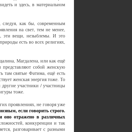
видеть и здесь, в материальном
, следуя, как бы, современным
явления на свет, тем не менее,
е, эти вещи, незыблемы. И это
рироды есть во всех религиях,
далина, Магдалена, или как ещё
ни представляют собой женскую
ть там святые Фатима, ещё есть
тствует женская энергия тоже. То
и другие участники / участницы
игуры тоже.
угих проявлениях, не говоря уже
иозным, если говорить строго.
 и оно отражено в различных
сложностей, конкуренции и так
яется, разговаривает с разными