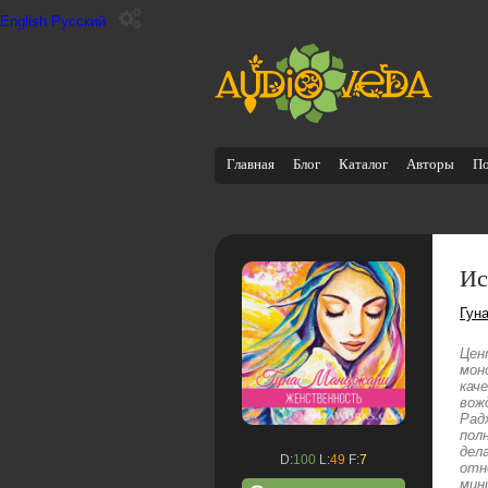
English
Русский
Главная
Блог
Каталог
Авторы
П
Ис
Гун
Цен
мон
кач
вож
Рад
пол
дел
D:
100
L:
49
F:
7
отн
мин