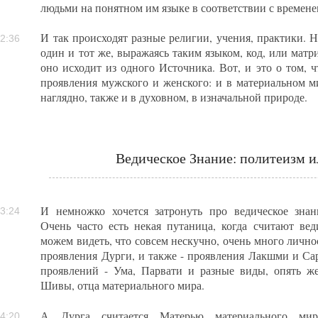
людьми на понятном им языке в соответствии с времене
И так происходят разные религии, учения, практики. Н
2:36
один и тот же, выражаясь таким языком, код, или матр
оно исходит из одного Источника. Вот, и это о том, чт
проявления мужского и женского: и в материальном ми
наглядно, также и в духовном, в изначальной природе.
Ведическое Знание: политеизм 
И немножко хочется затронуть про ведическое знани
3:24
Очень часто есть некая путаница, когда считают ве
можем видеть, что совсем нескучно, очень много личн
проявления Дурги, и также - проявления Лакшми и С
проявлений - Ума, Парвати и разные виды, опять же
Шивы, отца материального мира.
А Дурга считается Матерью материального мир
4:20