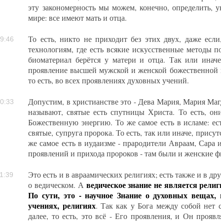
эту закономерность мы можем, конечно, определить, у
мире: все имеют мать и отца.
То есть, никто не приходит без этих двух, даже если
9:46
технологиям, где есть всякие искусственные методы по
биоматериал берётся у матери и отца. Так или инач
проявление высшей мужской и женской божественной п
то есть, во всех проявлениях духовных учений.
Допустим, в христианстве это - Дева Мария, Мария Маг
0:33
называют, святые есть спутницы Христа. То есть, о
Божественную энергию. То же самое есть в исламе: ес
святые, супруга пророка. То есть, так или иначе, прису
же самое есть в иудаизме - прародители Авраам, Сара 
проявлений и прихода пророков - там были и женские ф
Это есть и в авраамических религиях; есть также и в др
1:39
ведическое знание не является религ
о ведическом. А
По сути, это - научное Знание о духовных вещах,
учениях, религиях
. Так как у Бога между собой нет 
далее, то есть, это всё - Его проявления, и Он проявл