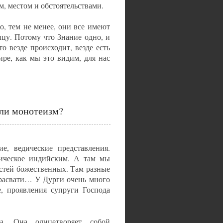
м, местом и обстоятельствами.
о, тем не менее, они все имеют
ицу. Потому что Знание одно, и
о везде происходит, везде есть
ре, как мы это видим, для нас
или монотеизм?
е, ведические представления.
дическое индийским. А там мы
остей божественных. Там разные
арасвати… У Дурги очень много
, проявления супруги Господа
а. Она олицетворяет собой