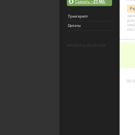
Скачать
~23 Мб.
Ра
зап
Транскрипт
дли
veda
Цитаты
посл
advertising placeholder
00:0