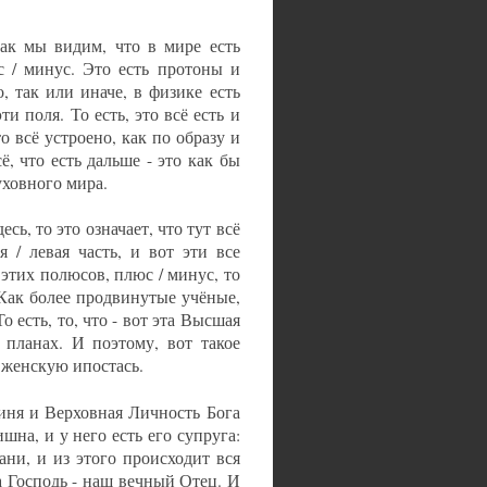
как мы видим, что в мире есть
с / минус. Это есть протоны и
, так или иначе, в физике есть
и поля. То есть, это всё есть и
о всё устроено, как по образу и
ё, что есть дальше - это как бы
уховного мира.
сь, то это означает, что тут всё
 / левая часть, и вот эти все
этих полюсов, плюс / минус, то
. Как более продвинутые учёные,
о есть, то, что - вот эта Высшая
 планах. И поэтому, вот такое
 женскую ипостась.
иня и Верховная Личность Бога
на, и у него есть его супруга:
ани, и из этого происходит вся
а Господь - наш вечный Отец. И