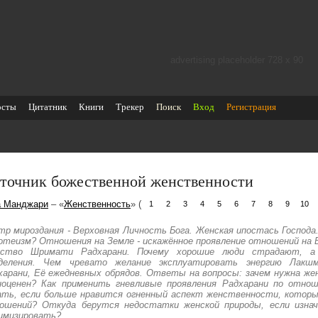
advertising placeholder 728 х 90
осты
Цитатник
Книги
Трекер
Поиск
Вход
Регистрация
точник божественной женственности
а Манджари
– «
Женственность
» (
1
2
3
4
5
6
7
8
9
10
тр мироздания - Верховная Личность Бога. Женская ипостась Господа.
отеизм? Отношения на Земле - искажённое проявление отношений на 
ество Шримати Радхарани. Почему хорошие люди страдают, а
деления. Чем чревато желание эксплуатировать энергию Лакш
харани, Её ежедневных обрядов. Ответы на вопросы: зачем нужна жен
ноценен? Как применить гневливые проявления Радхарани по отно
ать, если больше нравится огненный аспект женственности, который
ошений? Откуда берутся недостатки женской природы, если изнача
имизировать?