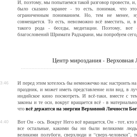
И, поэтому, мы попытаемся такой разговор провести, и, 
было сказано заранее - то есть, понимая, что эт
ограниченным пониманием. Но, тем не менее, н
совмещается. То есть, невозможно всё вместить, и, в
такого рода - беседы, медитации. Поэтому, вот
благословений Шримати Радхарани, мы попробуем сегод
Центр мироздания - Верховная 
И перед этим хотелось бы немножечко нас настроить на 
3:46
праздник, и может иметь представление или вид, в лу
индийское кино посмотреть. И всё-таки, вместе с тем,
законы и те оси, вокруг вращается всё - в материаль
всё держится на энергии Верховной Личности Бо
что
Вот Он - ось. Вокруг Него всё вращается, Он - тот, кто
4:40
все остальные, какими бы ни были великими люд
великими полубоги, сверхлюди и “сверх-человеки”, т