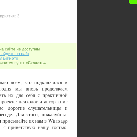
приятия: 3
на сайте не доступны
войдите на сайт
лайте это
оявится пункт «
Скачать
»
лаю всем, кто подключился к
егодня мы вновь продолжаем
ть их для себя с практичной
проекта: психолог и автор книг
с, дорогие слушательницы и
еседе. Для этого, пожалуйста,
ли присылайте их нам в Whatsapp
а я приветствую нашу гостью: