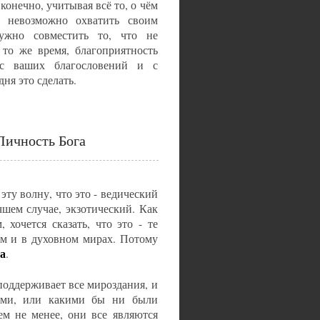
конечно, учитывая всё то, о чём
о невозможно охватить своим
ужно совместить то, что не
 то же время, благоприятность
 с ваших благословений и с
ня это сделать.
Личность Бога
эту волну, что это - ведический
чшем случае, экзотический. Как
 хочется сказать, что это - те
ном и в духовном мирах. Потому
га
.
 поддерживает все мироздания, и
ьми, или какими бы ни были
ем не менее, они все являются