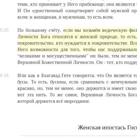
теми, кто принимает у Него прибежище; они являются т
И Он единственный олицетворяет собой мужской пр
всем: и женщинам, и мужчинам, то есть всем.
По большому счёту,
если мы возьмём ведическую фил
5:20
Личности Бога относятся к женской природе, то есть
покровительство, кто нуждается в покровительстве. Все
Него возможности для того, чтобы нас поддерживал
“великими и могущественными” ни были, тем не мене
Верховной Божественной Личности. Он - тот, кто подде
Или как в Бхагавад Гите говорится, что Он является 
6:18
бусы. То есть, бусины, если сравнивать с жемчужным
красиво, но, тем не менее, оно держится и имеет свою
вот эта нить. То же самое, Верховная Личность Бог
которой держится всё мироздание.
Женская ипостась Гос