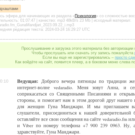
дхаштами
ись эфира для начинающих
из раздела «
Психология
»
со сложностью вос
тельность:
01:07:47
| качество:
mp3
48kB/s
23 Mb
| исходный материал:
radio.fm_GunaMandjari_2023.09.22_i.mp3
едняя редакция текста: 2024-03-24 16:29:27 UTC
Прослушивание и загрузка этого материала без авторизации 
Чтобы прослушать или скачать эту запись пожалуйста
Если вы еще не зарегистрировались –
просто сде
Как войдёте на сайт, появится плеер, а в боковом меню слева п
Ведущая:
Доброго вечера пятницы по традиции же
0:10
интернет-волне vedaradio. Меня зовут Анна, и с
соприкасаться со Священными Писаниями и открыва
стороны, и помогает нам в этом дорогой друг нашего 
для женщин Гуна Манджари. И мы приглашаем ва
слушатели, присоединиться к нашей доверительной б
оставляйте все свои сообщения на сайте vedaradio.fm и
и Viber по номеру телефона +7 900 239 0963. Ну, 
здравствуйте, Гуна Манджари.