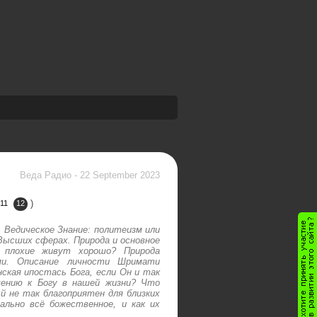
Веда Радио
-
22 September 2023
)
11
12
 Ведическое Знание: политеизм или
Высших сферах. Природа и основное
 плохие живут хорошо? Природа
ми. Описание личности Шримати
ская ипостась Бога, если Он и так
шению к Богу в нашей жизни? Что
 не так благоприятен для близких
льно всё божественное, и как их