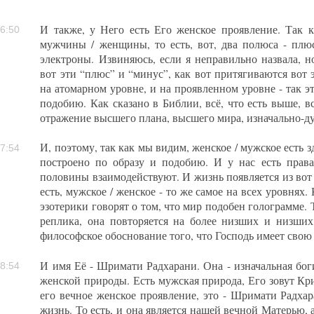
И также, у Него есть Его женское проявление. Так 
6:50
мужчины / женщины, то есть, вот, два полюса - плю
электроны. Извиняюсь, если я неправильно назвала, но
вот эти “плюс” и “минус”, как вот притягиваются вот эт
на атомарном уровне, и на проявленном уровне - так эт
подобию. Как сказано в Библии, всё, что есть выше, вс
отражение высшего плана, высшего мира, изначально-д
И, поэтому, так как мы видим, женское / мужское есть зде
7:54
построено по образу и подобию. И у нас есть правая
половины взаимодействуют. И жизнь появляется из вот 
есть, мужское / женское - то же самое на всех уровнях
эзотерики говорят о том, что мир подобен голограмме. Т
реплика, она повторяется на более низших и низших
философское обоснование того, что Господь имеет свою
И имя Её - Шримати Радхарани. Она - изначальная бог
8:54
женской природы. Есть мужская природа, Его зовут Криш
его вечное женское проявление, это - Шримати Радхар
жизнь. То есть, и она является нашей вечной Матерью, 