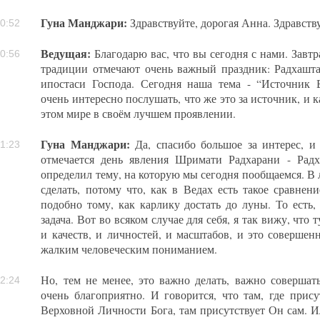
Гуна Манджари:
Здравствуйте, дорогая Анна. Здравств
0:52
Ведущая:
Благодарю вас, что вы сегодня с нами. Завтр
0:56
традиции отмечают очень важный праздник: Радхашта
ипостаси Господа. Сегодня наша тема - “Источник 
очень интересно послушать, что же это за источник, и 
этом мире в своём лучшем проявлении.
Гуна Манджари:
Да, спасибо большое за интерес, и 
1:23
отмечается день явления Шримати Радхарани - Радх
определил тему, на которую мы сегодня пообщаемся. В 
сделать, потому что, как в Ведах есть такое сравнени
подобно тому, как карлику достать до луны. То есть,
задача. Вот во всяком случае для себя, я так вижу, что
и качеств, и личностей, и масштабов, и это совершен
жалким человеческим пониманием.
Но, тем не менее, это важно делать, важно совершат
2:24
очень благоприятно. И говорится, что там, где прису
Верховной Личности Бога, там присутствует Он сам. Ил