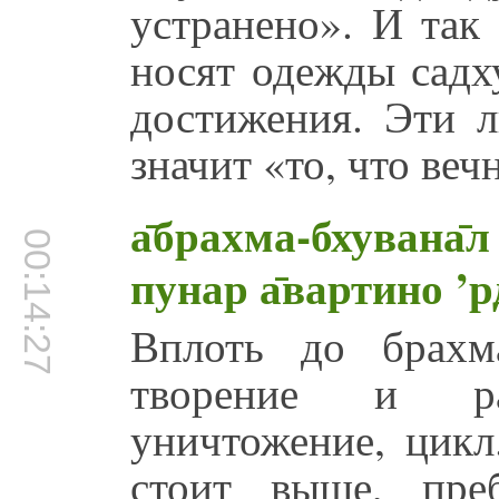
устранено». И так
носят одежды садх
достижения. Эти л
значит «то, что веч
а̄брахма-бхувана̄л 
00:14:27
пунар а̄вартино ’
Вплоть до брахма
творение и ра
уничтожение, цикл
стоит выше, пре