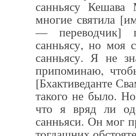
санньясу Кешава 
многие святила [и
— переводчик] п
санньясу, но моя 
санньясу. Я не з
припоминаю, чтобы
[Бхактиведанте Сва
такого не было. Н
что я вряд ли од
санньяси. Он мог п
тогдашних обстояте