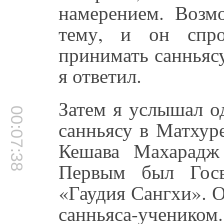
намерением. Возм
тему, и он спр
принимать санньясу
я ответил.
Затем я услышал о
00:07:38
санньясу в Матхур
Кешава Махарадж
Первым был Госв
«Гаудия Сангхи». 
санньяса-ученик