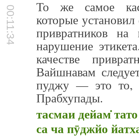
То же самое кас
00:11:34
которые установил
привратников на 
нарушение этикета
качестве привра
Вайшнавам следует
пуджу — это то, 
Прабхупады.
тасмаи дейам̇ тато 
са ча пӯджйо йатха