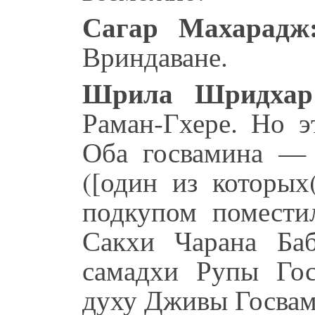
Сагар Махарадж
Вриндаване.
Шрила Шридхар
Раман-Гхере. Но э
Оба госвамина —
([один из которых
подкупом помести
Сакхи Чарана Ба
самадхи Рупы Гос
духу Дживы Госвам