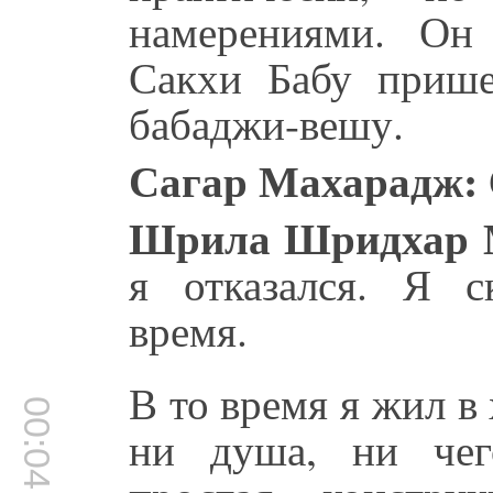
намерениями. Он
Сакхи Бабу прише
бабаджи-вешу.
Сагар Махарадж:
Шрила Шридхар 
я отказался. Я с
время.
В то время я жил в
00:04:45
ни душа, ни чег