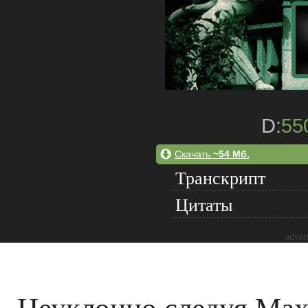
D:
55
Скачать
~54 Мб.
Транскрипт
Цитаты
adver
Неуклонно следуя Мах