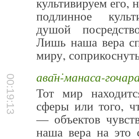
культивируем его, 
подлинное культ
душой посредств
Лишь наша вера сп
миру, соприкоснуть
ава̄н̇-манаса-гочар
00:19:13
Тот мир находитс
сферы или того, ч
— объектов чувст
наша вера на это 