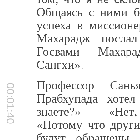
Общаясь с ними бл
успеха в миссионе
Махарадж посла
Госвами Махара
Сангхи».
Профессор Сань
00:01:40
Прабхупада хотел
знаете?» — «Нет,
«Потому что други
будут обращены,