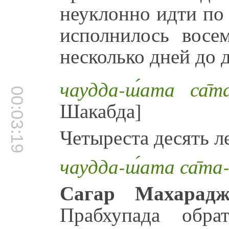
неуклонно идти по
исполнилось восем
несколько дней до 
чаудда-ш́ата са̄т
00:03:19
Шакабда]
Четыреста десять 
чаудда-ш́ата са̄та-
Сагар Махарадж
Прабхупада обр