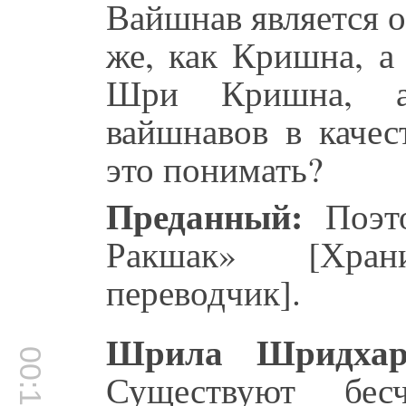
Вайшнав является 
же, как Кришна, а
Шри Кришна, 
вайшнавов в качес
это понимать?
Преданный:
Поэто
Ракшак» [Хра
переводчик].
Шрила Шридхар
00:12:26
Существуют бе