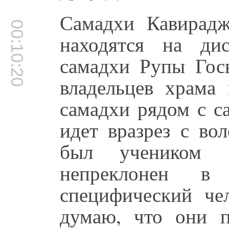
Самадхи Кавирад
00:10:20
находятся на ди
самадхи Рупы Гос
владельцев храма 
самадхи рядом с с
идет вразрез с во
был учеником
непреклонен 
специфический че
думаю, что они п