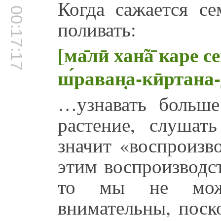
Когда сажается се
00:17:17
поливать:
[ма̄лӣ хан̃а̄ каре с
ш́раван̣а-кӣртана
…узнавать больше
растение, слушат
значит «воспроизв
этим воспроизводс
то мы не мож
внимательны, поск