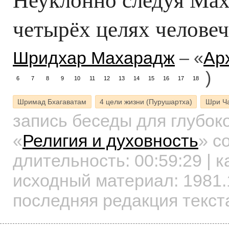
четырёх целях челове
Шридхар Махарадж
– «
Ар
)
6
7
8
9
10
11
12
13
14
15
16
17
18
Шримад Бхагаватам
4 цели жизни (Пурушартха)
Шри Ч
запись беседы для глубок
«
Религия и духовность
»
со
длительность:
00:59:29
| к
исходный материал: 1981.
последняя редакция текст