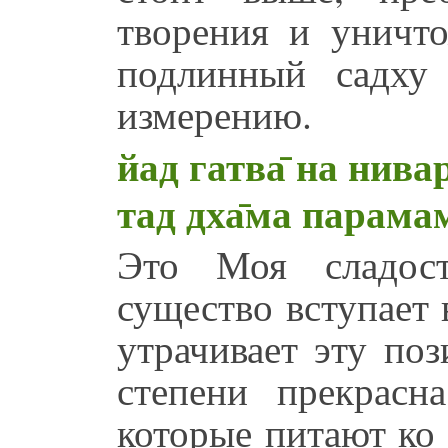
творения и уничт
подлинный садху
измерению.
йад гатва̄ на нива
тад дха̄ма парама
Это Моя сладост
существо вступает 
утрачивает эту по
степени прекрасн
которые питают ко