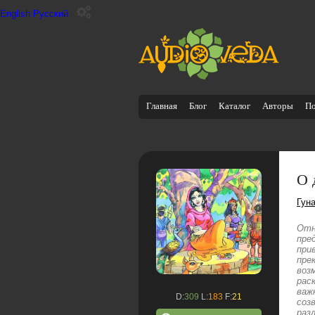
English
Русский
Главная
Блог
Каталог
Авторы
П
О 
Гун
Отн
пре
при
пре
воз
рас
важ
D:
309
L:
183
F:
21
соз
раз