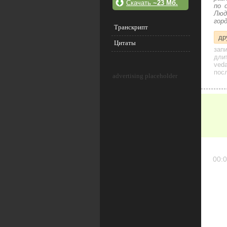
Скачать
~23 Мб.
по 
Люд
гор
Транскрипт
др
Цитаты
зап
дли
veda
посл
advertising placeholder
00:0