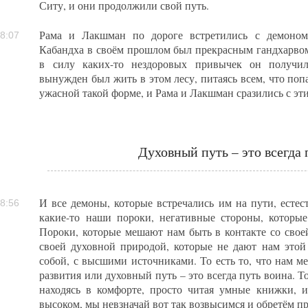
Ситу, и они продолжили свой путь.
Рама и Лакшман по дороге встретились с демоном,
8:07
Кабандха в своём прошлом был прекрасным гандхарвом
в силу каких-то нездоровых привычек он получил
вынужден был жить в этом лесу, питаясь всем, что попа
ужасной такой форме, и Рама и Лакшман сразились с э
Духовный путь – это всегда 
И все демоны, которые встречались им на пути, есте
8:56
какие-то наши пороки, негативные стороны, которые
Пороки, которые мешают нам быть в контакте со своей
своей духовной природой, которые не дают нам этой
собой, с высшими источниками. То есть то, что нам м
развития или духовный путь – это всегда путь воина. То
находясь в комфорте, просто читая умные книжки, и
высоком, мы невзначай вот так возвысимся и обретём п