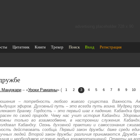
advertising placeholder 728 х 90
осты
Цитатник
Книги
Трекер
Поиск
Вход
Регистрация
дружбе
а Манджари
– «
Уроки Рамаяны
» (
1
2
3
4
5
6
7
8
9
10
ошения – потребность любого живого существа. Важность Ак
дыдущих эфиров. Духовный путь – это всегда путь воина. Мудрец про
влекают Брахму. Гордость – это первый шаг к падению. Кабандха бр
красен по своей природе. Чему нас учит история Кабандхи. Здоров
можны только во взаимообмене, в настроении служения. Кабанд
колдовал Кабандху. Огонь духовной практики и самосознания сжига
ность действовать сообща. Первый закон дружбы: даже среди еди
вучных людей. Второй закон дружбы: различия принимаются. Дружба 
личия и необходимое условие любых взаимоотношений. Ответы на воп