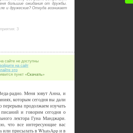
еня большие ожидания от дружбы.
ле и дружеские? Откуда возникает
приятия: 3
на сайте не доступны
войдите на сайт
лайте это
оявится пункт «
Скачать
»
еда-радио. Меня зовут Анна, и
аниях, которым сегодня вы дали
го перерыва продолжаем изучать
 писаний и говорим сегодня о
льного лектора Гуна Манджари.
ню, что все интересующие вас
fm или присылать в WhatsApp и в