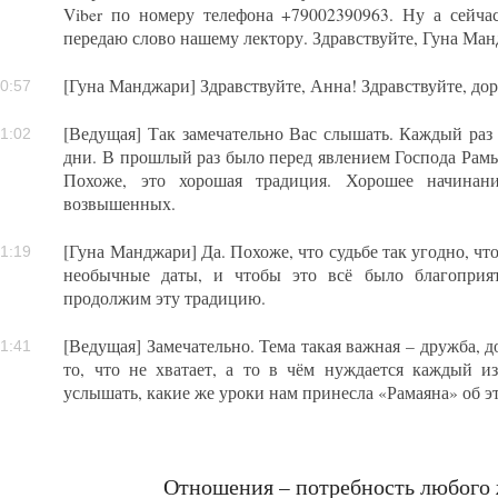
Viber по номеру телефона +79002390963. Ну а сейча
передаю слово нашему лектору. Здравствуйте, Гуна Ма
[Гуна Манджари] Здравствуйте, Анна! Здравствуйте, до
0:57
[Ведущая] Так замечательно Вас слышать. Каждый раз 
1:02
дни. В прошлый раз было перед явлением Господа Рамы
Похоже, это хорошая традиция. Хорошее начинан
возвышенных.
[Гуна Манджари] Да. Похоже, что судьбе так угодно, чт
1:19
необычные даты, и чтобы это всё было благоприят
продолжим эту традицию.
[Ведущая] Замечательно. Тема такая важная – дружба, до
1:41
то, что не хватает, а то в чём нуждается каждый из
услышать, какие же уроки нам принесла «Рамаяна» об эт
Отношения – потребность любого 