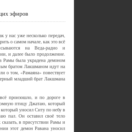
щих эфиров
к у нас уже несколько передач,
ить о самом начале, как это всё
сываются на Веда-радио и
ии, и далее было продолжение.
га Рамы была украдена демоном
рным братом Лакшманом идут на
ли о том, «Рамаяна» повествует
е верный младший брат Лакшмана
 всё произошло, и по дороге в
ромную птицу Джатаю, который
 который уносил Ситу по небу в
аю пал. Он оставил своё тело
 сказать, в присутствии Рамы и
ении этот демон Равана уносил