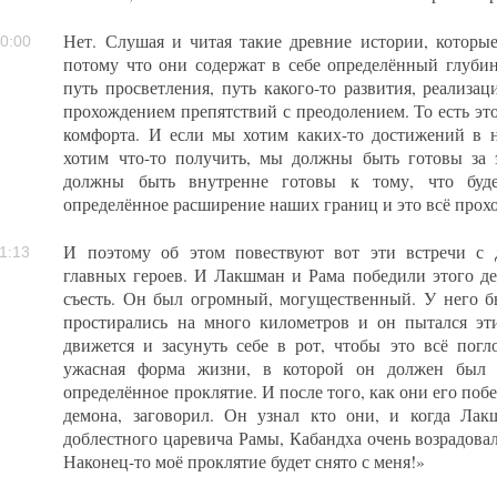
Нет. Слушая и читая такие древние истории, которы
0:00
потому что они содержат в себе определённый глуби
путь просветления, путь какого-то развития, реализа
прохождением препятствий с преодолением. То есть эт
комфорта. И если мы хотим каких-то достижений в 
хотим что-то получить, мы должны быть готовы за
должны быть внутренне готовы к тому, что будет
определённое расширение наших границ и это всё прохо
И поэтому об этом повествуют вот эти встречи с
1:13
главных героев. И Лакшман и Рама победили этого д
съесть. Он был огромный, могущественный. У него 
простирались на много километров и он пытался эти
движется и засунуть себе в рот, чтобы это всё погло
ужасная форма жизни, в которой он должен был н
определённое проклятие. И после того, как они его побе
демона, заговорил. Он узнал кто они, и когда Лак
доблестного царевича Рамы, Кабандха очень возрадовалс
Наконец-то моё проклятие будет снято с меня!»