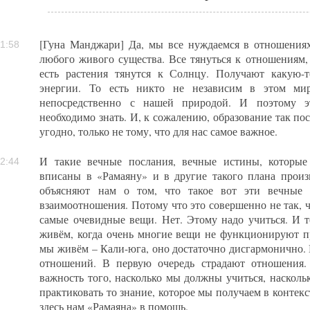
[Гуна Манджари] Да, мы все нуждаемся в отношениях
1:58
любого живого существа. Все тянуться к отношениям,
есть растения тянутся к Солнцу. Получают какую-
энергии. То есть никто не независим в этом мир
непосредственно с нашей природой. И поэтому 
необходимо знать. И, к сожалению, образование так пос
угодно, только не тому, что для нас самое важное.
И такие вечные послания, вечные истины, которые 
2:44
вписаны в «Рамаяну» и в другие такого плана произв
объясняют нам о том, что такое вот эти вечные 
взаимоотношения. Потому что это совершенно не так, чт
самые очевидные вещи. Нет. Этому надо учиться. И те
живём, когда очень многие вещи не функционируют пр
мы живём – Кали-юга, оно достаточно дисгармонично. И
отношений. В первую очередь страдают отношения.
важность того, насколько мы должны учиться, насколь
практиковать то знание, которое мы получаем в контекс
здесь нам «Рамаяна» в помощь.