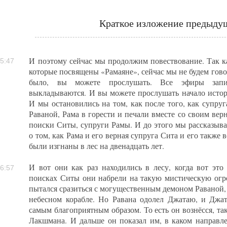
Краткое изложение предыду
И поэтому сейчас мы продолжим повествование. Так ка
5:47
которые посвящены «Рамаяне», сейчас мы не будем говор
было, вы можете прослушать. Все эфиры запи
выкладываются. И вы можете прослушать начало истор
И мы остановились на том, как после того, как супру
Раваной, Рама в горести и печали вместе со своим ве
поиски Ситы, супруги Рамы. И до этого мы рассказыва
о том, как Рама и его верная супруга Сита и его такж
были изгнаны в лес на двенадцать лет.
И вот они как раз находились в лесу, когда вот это
6:57
поисках Ситы они набрели на такую мистическую ог
пытался сразиться с могущественным демоном Раваной,
небесном корабле. Но Равана одолел Джатаю, и Джат
самым благоприятным образом. То есть он вознёсся, так
Лакшмана. И дальше он показал им, в каком направл