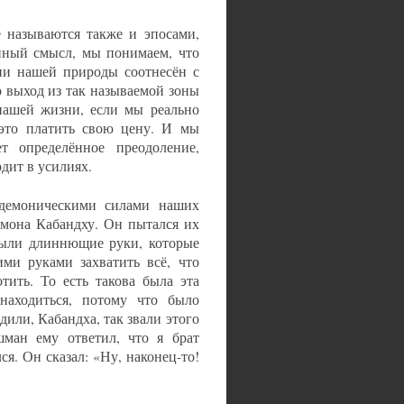
е называются также и эпосами,
нный смысл, мы понимаем, что
ции нашей природы соотнесён с
о выход из так называемой зоны
нашей жизни, если мы реально
 это платить свою цену. И мы
 определённое преодоление,
дит в усилиях.
 демоническими силами наших
емона Кабандху. Он пытался их
были длиннющие руки, которые
ми руками захватить всё, что
тить. То есть такова была эта
аходиться, потому что было
дили, Кабандха, так звали этого
шман ему ответил, что я брат
я. Он сказал: «Ну, наконец-то!