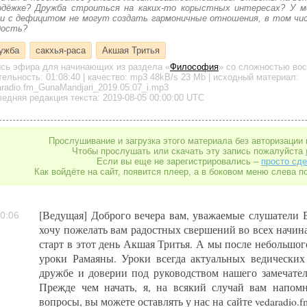
одёжке? Дружба строиться на каких-то корыстных интересах? У м
и с дефицитом не могут создать гармоничные отношения, в том чис
дость?
ужба
сакхья-раса
Акшая Тритья
ись эфира для начинающих
из раздела «
Философия
»
со сложностью вос
тельность:
01:08:40
| качество:
mp3
48kB/s
23 Mb
| исходный материал:
radio.fm_GunaMandjari_2019.05.07_i.mp3
едняя редакция текста: 2019-08-05 00:00:00 UTC
Прослушивание и загрузка этого материала без авторизации 
Чтобы прослушать или скачать эту запись пожалуйста
Если вы еще не зарегистрировались –
просто сде
Как войдёте на сайт, появится плеер, а в боковом меню слева п
[Ведущая] Доброго вечера вам, уважаемые слушатели В
0:06
хочу пожелать вам радостных свершений во всех начин
старт в этот день Акшая Тритья. А мы после небольшо
уроки Рамаяны. Уроки всегда актуальных ведических
дружбе и доверии под руководством нашего замечате
Прежде чем начать, я, на всякий случай вам напом
вопросы, вы можете оставлять у нас на сайте vedaradio.