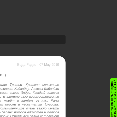
Веда Радио
-
07 May 2019
)
11
шая Тритьи. Краткое изложение
клинает Кабандху. Аскезы Кабандхи
осает вызов Индре. Каждый человек
ые и гармоничные взаимоотношения
ха живёт в каждом из нас. Рама
ет пороки и недостатки. Сугрива:
номышленников очень важно иметь
– баланс полюса единства и полюса
росы: Почему всё равно встречают