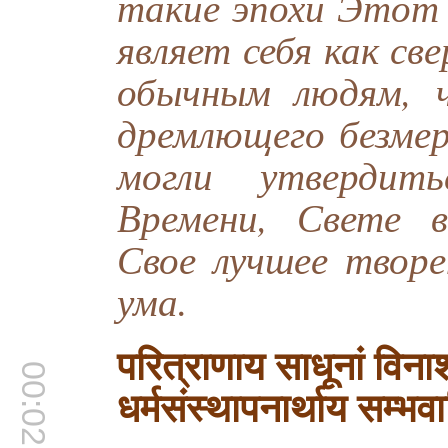
такие эпохи Этот
являет себя как све
обычным людям, 
дремлющего безмер
могли утвердит
Времени, Свете в
Свое лучшее творе
ума.
परित्राणाय साधूनां विनाश
00:02:45
धर्मसंस्थापनार्थाय सम्भव