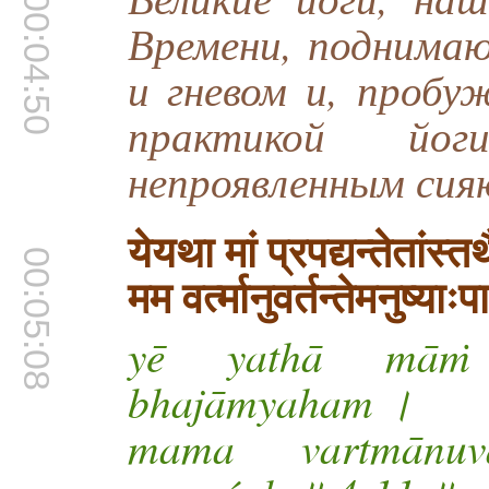
00:04:50
Времени, поднима
и гневом и, пробу
практикой йо
непроявленным сия
येयथा मां प्रपद्यन्तेतांस
00:05:08
मम वर्त्मानुवर्तन्तेमनुष्य
yē yathā māṁ p
bhajāmyaham ।
mama vartmānuv