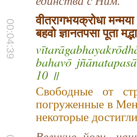
единства с Ним.
वीतरागभयक्रोधा मन्मया 
00:04:39
बहवो ज्ञानतपसा पूता मद
vītarāgabhayakrōd
bahavō jñānatapas
10 ॥
Свободные от стр
погруженные в Мен
некоторые достигли
Великие йоги, н