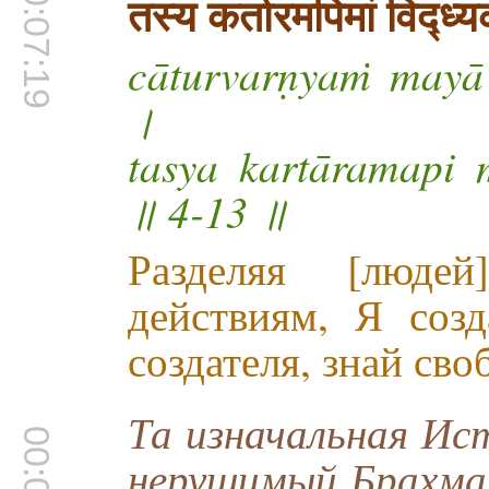
00:07:19
तस्य कर्तारमपिमां विद्ध
cāturvarṇyaṁ mayā
।
tasya kartāramapi
॥ 4-13 ॥
Разделяя [люде
действиям, Я соз
создателя, знай св
Та изначальная Ист
нерушимый Брахма