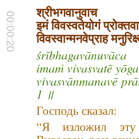
श्रीभगवानुवाच
00:00:20
इमं विवस्वतेयोगं प्रोक्त
विवस्वान्मनवेप्राह मनुरिक
śrībhagavānuvāca
imaṁ vivasvatē yō
vivasvānmanavē prā
1 ॥
Господь сказал:
“Я изложил эту