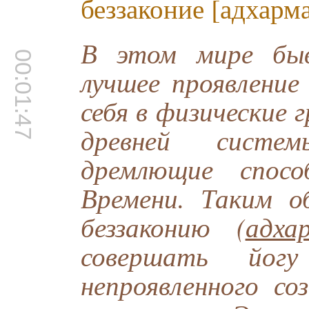
беззаконие [адхарма
В этом мире быв
00:01:47
лучшее проявление
себя в физические
древней систе
дремлющие спосо
Времени. Таким о
беззаконию (
адха
совершать йог
непроявленного со