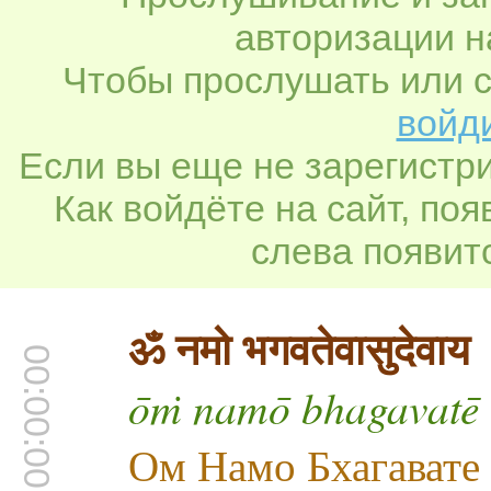
авторизации н
Чтобы прослушать или с
войди
Если вы еще не зарегистр
Как войдёте на сайт, по
слева появитс
ॐ नमो भगवतेवासुदेवाय
00:00:00
ōṁ namō bhagavatē 
Ом Намо Бхагавате