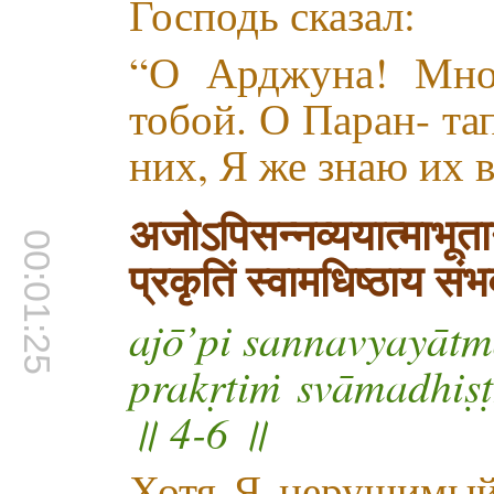
Господь сказал:
“О Арджуна! Мно
тобой. О Паран- та
них, Я же знаю их в
अजोऽपिसन्नव्ययात्माभूत
00:01:25
प्रकृतिं स्वामधिष्ठाय स
ajō’pi sannavyayātm
prakṛtiṁ svāmadhi
॥ 4-6 ॥
Хотя Я нерушимый