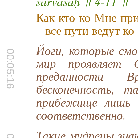
sarvaśaḥ ॥ 4-11 ॥
Как кто ко Мне пр
– все пути ведут ко
Йоги, которые смо
00:05:16
мир проявляет C
преданности В
бесконечность, т
прибежище лишь 
соответственно.
Такие мудрецы зна