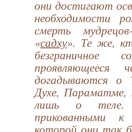
они достигают осв
необходимости р
смерть мудрецов
«
садху
». Те же, к
безграничное со
проявляющееся
догадываются о 
Духе, Параматме, 
лишь о теле.
прикованными к 
которой они так б