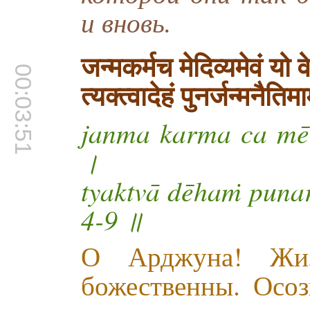
и вновь.
जन्मकर्मच मेदिव्यमेवं यो वे
00:03:51
त्यक्त्वादेहं पुनर्जन्मनैत
janma karma ca mē 
।
tyaktvā dēhaṁ punar
4-9 ॥
О Арджуна! Жи
божественны. Осо