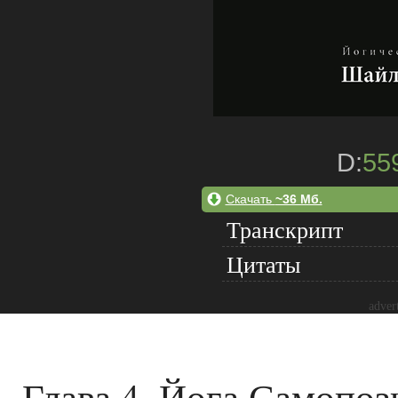
D:
55
Скачать
~36 Мб.
Транскрипт
Цитаты
adver
Глава 4. Йога Самопоз