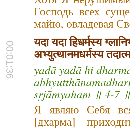
Господь всех суще
майю, овладевая Св
यदा यदा हिधर्मस्य ग्लान
00:01:36
अभ्युत्थानमधर्मस्य तदात
yadā yadā hi dharma
abhyutthānama
sṛjāmyaham ॥ 4-7 
Я являю Себя вс
[дхарма] приход