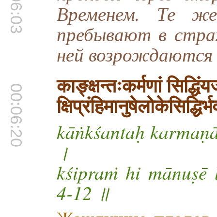
00:06:03
Временем. Те же
пребывают в страх
ней возрождаются 
काङ्क्षन्तःकर्मणां सिद्धि
00:06:20
क्षिप्रंहिमानुषेलोकेसिद्ध
kāṅkśantaḥ karmaṇā
।
kśipraṁ hi mānuṣē 
4-12 ॥