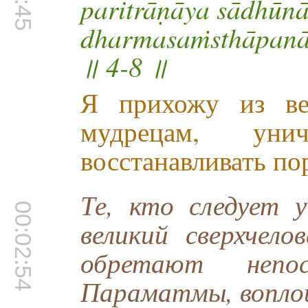
paritrāṇāya sādhūn
dharmasaṁsthāpanā
॥ 4-8 ॥
Я прихожу из ве
мудрецам, уни
восстанавливать по
Те, кто следует 
00:02:54
великий сверхчел
обретают непос
Параматмы, воплощ