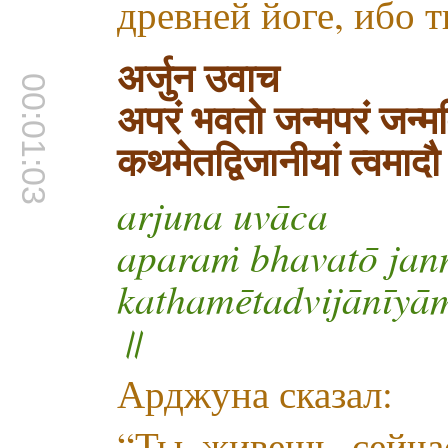
древней йоге, ибо 
अर्जुन उवाच
00:01:03
अपरं भवतो जन्मपरं जन्म
कथमेतद्विजानीयां त्वमाद
arjuna uvāca
aparaṁ bhavatō jan
kathamētadvijānīyā
॥
Арджуна сказал:
“Ты живешь сейчас