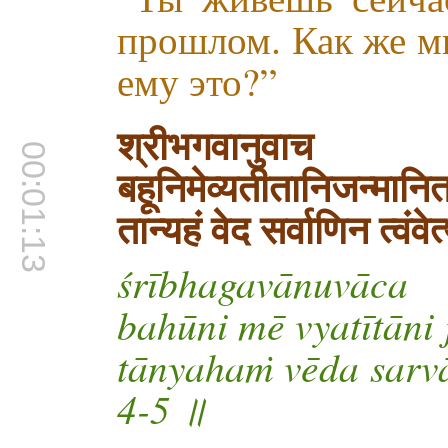
прошлом. Как же мн
ему это?”
श्रीभगवानुवाच
00:01:13
बहूनिमेव्यतीतानिजन्मानित
तान्यहं वेद सर्वाणिन त्व
śrībhagavānuvāca
bahūni mē vyatītāni
tānyahaṁ vēda sarvā
4-5 ॥