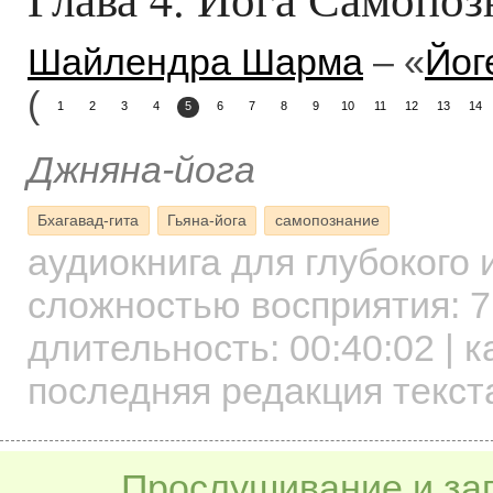
Шайлендра Шарма
– «
Йог
(
1
2
3
4
5
6
7
8
9
10
11
12
13
14
Джняна-йога
Бхагавад-гита
Гьяна-йога
самопознание
аудиокнига для глубокого
сложностью восприятия: 7
длительность:
00:40:02
| к
последняя редакция текст
Прослушивание и заг