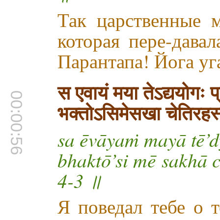
Так царственные м
которая пере-дава
Парантапа! Йога уга
स एवायं मया तेऽद्ययोगः प
00:00:56
भक्तोऽसिमेसखा चेतिरहस्य
sa ēvāyaṁ mayā tē’d
bhaktō’si mē sakhā 
4-3 ॥
Я поведал тебе о 