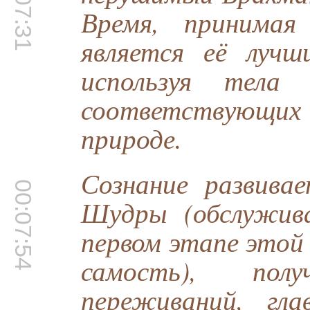
00:07:31
Время, принимая
является её лучш
используя тела 
соответствующих 
природе.
Сознание развива
00:07:54
Шудры (обслужив
первом этапе этой 
самость), пол
переживаний, гл