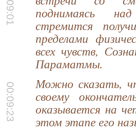
00:09:01
поднимаясь на
стремится получ
пределами физиче
всех чувств, Созна
Параматмы.
Можно сказать, ч
00:09:23
своему окончател
оказывается на че
этом этапе его на