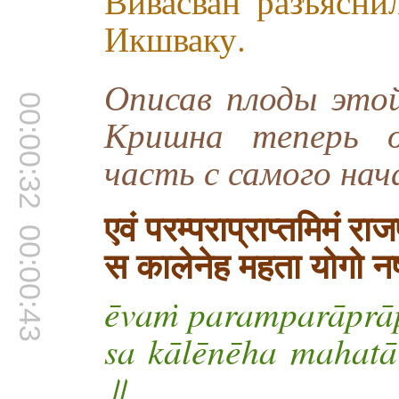
Вивасван разъясни
Икшваку.
Описав плоды этой
00:00:32
Кришна теперь о
часть с самого нач
एवं परम्पराप्राप्तमिमं राज
00:00:43
स कालेनेह महता योगो न
ēvaṁ paramparāprāp
sa kālēnēha mahatā
॥