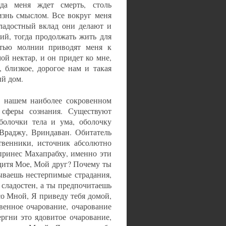
да меня ждет смерть, столь
знь смыслом. Все вокруг меня
сладостный вклад они делают и
ий, тогда продолжать жить для
стью молнии приводят меня к
й нектар, и он придет ко мне,
 близкое, дорогое нам и такая
ый дом.
В нашем наиболее сокровенном
 сферы сознания. Существуют
оболочки тела и ума, оболочку
 Враджу, Вриндаван. Обитатель
твенники, источник абсолютно
принес Махапрабху, именно эти
 дитя Мое, Мой друг? Почему ты
ываешь нестерпимые страдания,
 сладостен, а ты предпочитаешь
со Мной, Я приведу тебя домой,
венное очарование, очарование
ргни это ядовитое очарование,