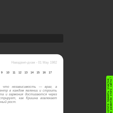
Навадвип-дхам
-
01 May 1982
9
10
11
12
13
14
15
16
17
я, что независимость — враг, а
ентр в каждом явлении и строить
ота и гармония достигаются через
стрирует, как Кришна вовлекает
вный рост.