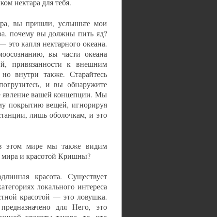
ком нектара для тебя.
тра, вы пришли, услышьте мои
ра, почему вы должны пить яд?
— это капля нектарного океана.
моосознанию, вы части океана
ий, привязанности к внешним
 но внутри также. Старайтесь
 погрузитесь, и вы обнаружите
ое явление вашей концепции. Мы
му покрытию вещей, игнорируя
танции, лишь оболочкам, и это
в этом мире мы также видим
о мира и красотой Кришны?
длинная красота. Существует
атегориях локального интереса
стной красотой — это ловушка.
предназначено для Него, это