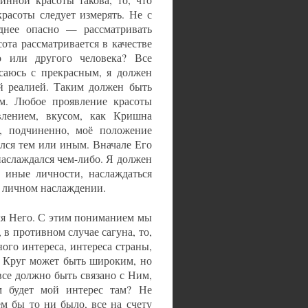
инной красоты такова, то, что
расоты следует измерять. Не с
еднее опасно — рассматривать
сота рассматривается в качестве
о или другого человека? Все
асаюсь с прекрасным, я должен
й реалией. Таким должен быть
м. Любое проявление красоты
влением, вкусом, как Кришна
о, подчиненно, моё положение
лся тем или иным. Вначале Его
наслаждался чем-либо. Я должен
иные личности, наслаждаться
о личном наслаждении.
для Него. С этим пониманием мы
в противном случае сагуна, то,
ого интереса, интереса страны,
. Круг может быть широким, но
все должно быть связано с Ним,
им будет мой интерес там? Не
м бы то ни было, все на счету