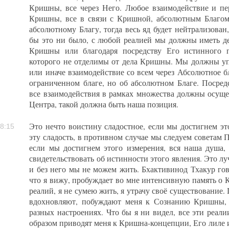
Кришны, все через Него. Любое взаимодействие и пе
Кришны, все в связи с Кришной, абсолютным Благом.
абсолютному Благу, тогда весь яд будет нейтрализован,
бы это ни было, с любой реалией мы должны иметь д
Кришны или благодаря посредству Его истинного п
которого не отделимы от дела Кришны. Мы должны упо
или иначе взаимодействие со всем через Абсолютное бл
ограниченном благе, но об абсолютном Благе. Посред
все взаимодействия в рамках множества должны осущес
Центра, такой должна быть наша позиция.
Это нечто воистину сладостное, если мы достигнем эт
8:15
эту сладость, в противном случае мы следуем советам П
если мы достигнем этого измерения, вся наша душа,
свидетельствовать об истинности этого явления. Это л
и без него мы не можем жить. Бхактивинод Тхакур гов
что я вижу, пробуждает во мне интенсивную память о 
реалий, я не сумею жить, я утрачу своё существование.
вдохновляют, побуждают меня к Сознанию Кришны,
разных настроениях. Что бы я ни видел, все эти реал
образом приводят меня к Кришна-концепции, Его лиле 