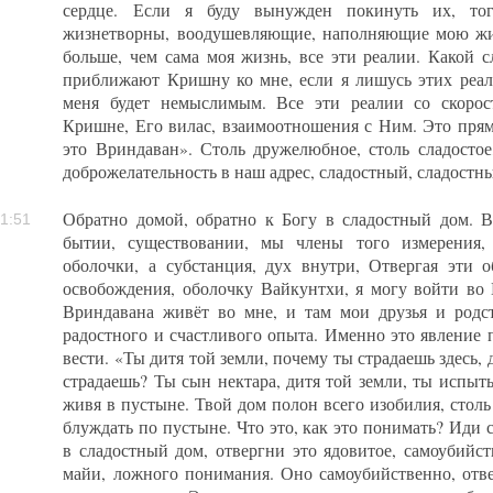
сердце. Если я буду вынужден покинуть их, тог
жизнетворны, воодушевляющие, наполняющие мою жи
больше, чем сама моя жизнь, все эти реалии. Какой 
приближают Кришну ко мне, если я лишусь этих реал
меня будет немыслимым. Все эти реалии со скоро
Кришне, Его вилас, взаимоотношения с Ним. Это прямо
это Вриндаван». Столь дружелюбное, столь сладостое,
доброжелательность в наш адрес, сладостный, сладостн
Обратно домой, обратно к Богу в сладостный дом. 
1:51
бытии, существовании, мы члены того измерения,
оболочки, а субстанция, дух внутри, Отвергая эти 
освобождения, оболочку Вайкунтхи, я могу войти во
Вриндавана живёт во мне, и там мои друзья и родс
радостного и счастливого опыта. Именно это явление 
вести. «Ты дитя той земли, почему ты страдаешь здесь,
страдаешь? Ты сын нектара, дитя той земли, ты испыт
живя в пустыне. Твой дом полон всего изобилия, столь
блуждать по пустыне. Что это, как это понимать? Иди 
в сладостный дом, отвергни это ядовитое, самоубийст
майи, ложного понимания. Оно самоубийственно, отве