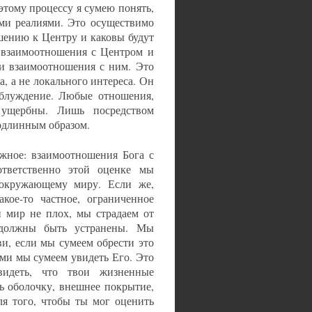
этому процессу я сумею понять,
еми реалиями. Это осуществимо
ошению к Центру и каковы будут
 взаимоотношения с Центром и
ои взаимоотношения с ним. Это
а, а не локального интереса. Он
аблуждение. Любые отношения,
 ущербны. Лишь посредством
одлинным образом.
жное: взаимоотношения Бога с
ответственно этой оценке мы
окружающему миру. Если же,
кое-то частное, ограниченное
 мир не плох, мы страдаем от
 должны быть устранены. Мы
и, если мы сумеем обрести это
ями мы сумеем увидеть Его. Это
видеть, что твои жизненные
ь оболочку, внешнее покрытие,
ля того, чтобы ты мог оценить