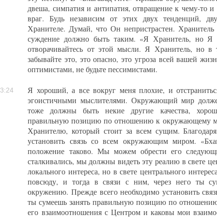
двеша, симпатия и антипатия, отвращение к чему-то и
враг. Будь независим от этих двух тенденций, дв
Хранителе. Думай, что Он непристрастен. Хранитель
суждение должно быть таким. «Я Хранитель, но Я д
отворачивайтесь от этой мысли. Я Хранитель, но в
забывайте это, это опасно, это угроза всей вашей жизн
оптимистами, не будьте пессимистами.
Я хороший, а все вокруг меня плохие, и отстранитьс
3:24
эгоистичными мыслителями. Окружающий мир должен
тоже должны быть некие другие качества, хороши
правильную позицию по отношению к окружающему м
Хранителю, который стоит за всем сущим. Благодар
установить связь со всем окружающим миром. «Бха
положение таково. Мы можем обрести его следующ
сталкивались, мы должны видеть эту реалию в свете цен
локального интереса, но в свете центрального интерес
повсюду, и тогда в связи с ним, через него ты с
окружению. Прежде всего необходимо установить связь
ты сумеешь занять правильную позицию по отношени
его взаимоотношения с Центром и каковы мои взаим