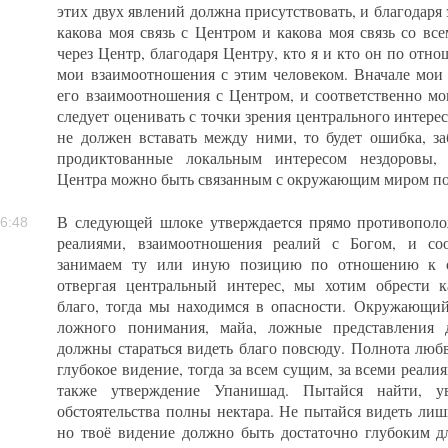
этих двух явлений должна присутствовать, и благодаря 
какова моя связь с Центром и какова моя связь со вс
через Центр, благодаря Центру, кто я и кто он по отн
мои взаимоотношения с этим человеком. Вначале мои
его взаимоотношения с Центром, и соответственно м
следует оценивать с точки зрения центрального интерес
не должен вставать между ними, то будет ошибка, з
продиктованные локальным интересом нездоровы,
Центра можно быть связанным с окружающим миром п
В следующей шлоке утверждается прямо противополо
6:48
реалиями, взаимоотношения реалий с Богом, и со
занимаем ту или иную позицию по отношению к 
отвергая центральный интерес, мы хотим обрести ка
благо, тогда мы находимся в опасности. Окружающий
ложного понимания, майа, ложные представления
должны стараться видеть благо повсюду. Полнота любв
глубокое видение, тогда за всем сущим, за всеми реали
также утверждение Упанишад. Пытайся найти, у
обстоятельства полны нектара. Не пытайся видеть лиш
но твоё видение должно быть достаточно глубоким д