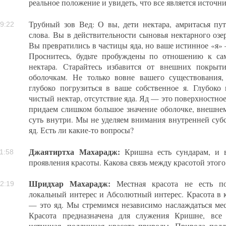
реальное положение и увидеть, что все является источни
Трубный зов Вед: О вы, дети нектара, амритасья пу
9:22
слова. Вы в действительности сыновья нектарного озе
Вы превратились в частицы яда, но ваше истинное «я» 
Проснитесь, будьте пробуждены по отношению к са
нектара. Старайтесь избавится от внешних покрыт
оболочкам. Не только вовне вашего существования,
глубоко погрузиться в ваше собственное я. Глубоко
чистый нектар, отсутствие яда. Яд — это поверхностн
придаем слишком большое значение оболочке, внешне
суть внутри. Мы не уделяем внимания внутренней субс
яд. Есть ли какие-то вопросы?
Джаятиртха Махарадж:
Кришна есть сундарам, и 
1:58
проявления красоты. Какова связь между красотой этог
Шридхар Махарадж:
Местная красота не есть по
2:19
локальный интерес и Абсолютный интерес. Красота в к
— это яд. Мы стремимся независимо наслаждаться ме
Красота предназначена для служения Кришне, все 