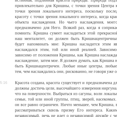
истинная, подлинная красота природы. Природа подл
привлекательно для Кришны, с точки зрения Центра к
точки зрения локального интереса, поскольку посл
красоту с точки зрения локального интереса, когда кра
объекта наслаждения. Но чьего наслаждения, моег
предназначено для Него. Всякий раз, когда я соприк
помнить: Кришна сумеет насладиться этой прекрасно
наш менталитет, он должен быть Кришнацентричны
будет напоминать мне: Кришна насладится этим я
наслаждался этим, той или иной реалией. Зависим
зависимо от положения Кришны, как Кришна наслажда
наслаждение, затем мое. Я должен думать, как Кришна 
быть Кришнацентричен. Любые иные центры, любые 
тем, чем наслаждались они, рискованно, не говоря уже 
Красота создана, красота существует и предназначена 
5:16
должны достичь цели, высочайшего измерения ниргуна, 
что на поверхности. Выбраться из сагуны, волн локальн
семьи, той или иной группы, птиц, зверей, насекомых
он все равно ограничен. Ничто меньшее, чем Кришна, 
рассматриваться сквозь призму Его интереса. Как
независимый, речь не идет о независимой дружбе с че