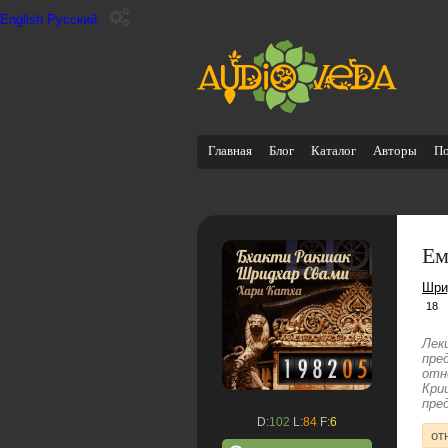
English
Русский
Главная
Блог
Каталог
Авторы
П
Ем
Шри
18
Лек
пре
отн
Кри
пре
D:
102
L:
84
F:
6
от