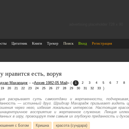
advertising placeholder 728 х 90
осты
Цитатник
Книги
Трекер
Поиск
Вход
Регистрация
у нравится есть, воруя
дхар Махарадж
– «
Архив 1982-05 Май
» (
1
2
3
4
5
6
7
8
)
19
20
21
22
23
24
25
26
27
28
29
30
31
32
33
ция раскрывает суть самоотдачи и жертвенности, подчеркива
данность — истинный друг. Шридхар Махарадж призывает видеть ц
ошения через него, избегая локальных интересов. Настоящая крас
шнацентричное восприятие и жертвенное служение. Лекция иллю
данных в игру, провоцируя тем самым их глубокую преданность и духо
ношения с Богом
Кришна
красота (сундара)