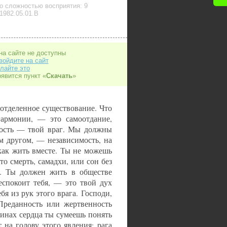
о сложностью восприятия: 9
1982.05.01.B
на сайте не доступны
войдите на сайт
лайте это
оявится пункт «
Скачать
»
отделенное существование. Что
гармонии, — это самоотдание,
мость — твой враг. Мы должны
им другом, — независимость, на
 как жить вместе. Ты не можешь
о смерть, самадхи, или сон без
е. Ты должен жить в обществе
еспокоит тебя, — это твой дух
бя из рук этого врага. Господи,
Преданность или жертвенность
инах сердца ты сумеешь понять
на голову этого явления: рага