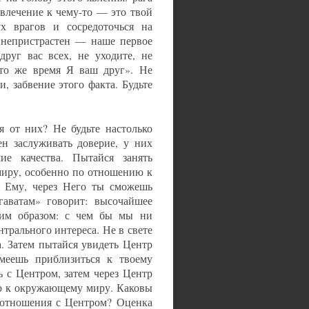
 влечение к чему-то — это твой
ух врагов и сосредоточься на
 непристрастен — наше первое
руг вас всех, не уходите, не
 то же время Я ваш друг». Не
и, забвение этого факта. Будьте
я от них? Не будьте настолько
 заслуживать доверие, у них
е качества. Пытайся занять
иру, особенно по отношению к
я Ему, через Него ты сможешь
гаватам» говорит: высочайшее
им образом: с чем бы мы ни
трального интереса. Не в свете
а. Затем пытайся увидеть Центр
умеешь приблизиться к твоему
 с Центром, затем через Центр
ю к окружающему миру. Каковы
оотношения с Центром? Оценка