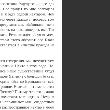
рспектива будущего — все для
 Все придет ко мне благодаря
 и я буду одарен нектаром. Чем
ело через Кришну, посредством
редставителя, Вайшнава, дела
вать на них, доверять им. Так
аго. Речь не идет об уязвимом,
ством этого абсолютного Блага
твляться в качестве прасада из
ого измерения, мы почувствуем
исаний. Нечто в этом роде. Но,
 все наше существование будут
учшее Явление с большой буквы,
орит: «Все во Вриндаване, всё,
Кришне. Если лишить меня этих
 Почему? Потому что эти реалии
 помогают мне идти к Нему в
ии напоминают мне, сладостным
и распространяют нектар в моем