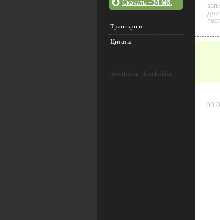
Скачать
~34 Мб.
зап
дли
посл
Транскрипт
Цитаты
advertising placeholder
00:0