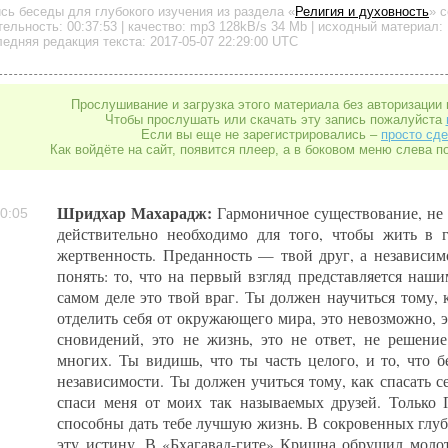
ись беседы для глубокого изучения
из раздела «
Религия и духовность
»
с
тельность:
00:37:53
| качество:
mp3
128kB/s
34 Mb
| исходный материал: 
едняя редакция текста: 2017-05-07 22:29:00 UTC
Прослушивание и загрузка этого материала без авторизации 
Чтобы прослушать или скачать эту запись пожалуйста
Если вы еще не зарегистрировались –
просто сде
Как войдёте на сайт, появится плеер, а в боковом меню слева п
Шридхар Махарадж:
Гармоничное существование, не 
0:05
действительно необходимо для того, чтобы жить в 
жертвенность. Преданность — твой друг, а независи
понять: то, что на первый взгляд представляется наш
самом деле это твой враг. Ты должен научиться тому,
отделить себя от окружающего мира, это невозможно, эт
сновидений, это не жизнь, это не ответ, не решени
многих. Ты видишь, что ты часть целого, и то, что б
независимости. Ты должен учиться тому, как спасать се
спаси меня от моих так называемых друзей. Только 
способны дать тебе лучшую жизнь. В сокровенных глуб
эту истину. В «Бхагавад-гите» Кришна обрушил молот 