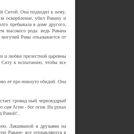
й Ситой. Она подходит к нему,
 за оскорбление, убил Равану и
олго пребывала в доме другого,
м высокого рода: ведь Равана
И могучий Рама отказывается от
сти и любви прелестной царевны
 Ситу к испытанию, чтобы все
ово её про никнуто обидой. Она
осстает громад ный чернокудрый
 сам Агни - бог огня. На руках
д Рамой!..
нею, Лакшманой и друзьями на
ю Раване; все отправляются в