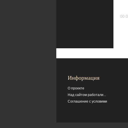
00:0
Информация
О проекте
Над сайтом работали...
Соглашение с условими