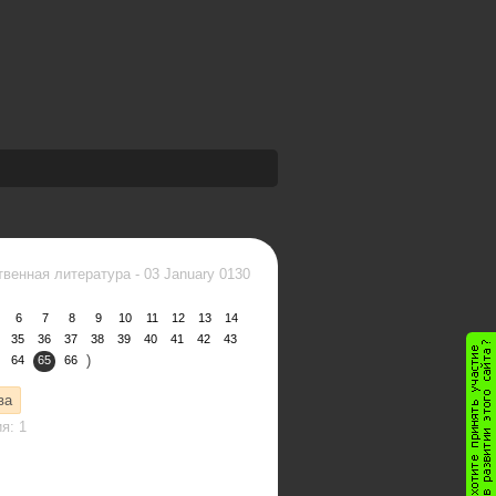
твенная литература
-
03 January 0130
6
7
8
9
10
11
12
13
14
35
36
37
38
39
40
41
42
43
)
64
65
66
ва
я: 1