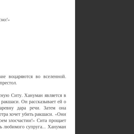
сно!»
вие воцаряются во вселенной.
престол.
сную Ситу. Хануман является в
ракшаси. Он рассказывает ей о
аревну дара речи. Затем она
етра хочет убить ракшаси. «Они
моем злосчастии!» Сита прощает
ь любимого супруга... Хануман