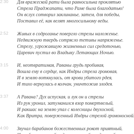
Для вражеской рати была равносильна проклятью
2:30
Стрела Праджапати, что Раме была благодатью!
Он вслух сотворил заклинанье, затем, для победы,
Поставил её, как велят многосильному веды.
Живых в содроганье повергло стрелы наложенье.
2:52
Недвижную твердь сотрясло тетивы напряженье.
Стрелу, угрожавшую жизненных сил средоточью,
Царевич пустил во Владыку Летающих Ночью.
И, неотвратимая, Раваны грудь пробивая,
3:15
Вошла ему в сердце, как Индры стрела громовая,
И в землю воткнулась, от крови убитого рдея,
И тихо вернулась в колчан, уничтожив злодея.
А Равана? Дух испуская, и лук он и стрелы
3:37
Из рук уронил, затуманился взор помертвелый,
И ракшас на землю упал с колесницы двухосной,
Как Вритра, поверженный Индры стрелой громоносной
Звучал барабанов божественных рокот приятный,
4:00