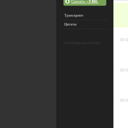
Скачать
~3 Мб.
Транскрипт
Цитаты
00:0
advertising placeholder
00:0
00:0