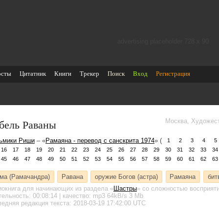
advertising placeholder 728 х 90
осты
Цитатник
Книги
Трекер
Поиск
Вход
Регистрация
бель Раваны
Москва, Художес
ьмики Риши
– «
Рамаяна - перевод с санскрита 1974
» (
1
2
3
4
5
16
17
18
19
20
21
22
23
24
25
26
27
28
29
30
31
32
33
34
45
46
47
48
49
50
51
52
53
54
55
56
57
58
59
60
61
62
63
ма (Рамачандра)
Равана
оружие Богов (астра)
Рамаяна
бит
иокнига для начинающих
из раздела «
Шастры
»
со сложностью восприяти
тельность:
00:08:14
| качество:
mp3
64kB/s
3 Mb
едняя редакция текста: 2018-03-19 17:42:00 UTC