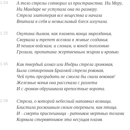
А тело стрелы сотворил из пространства. Ни Меру,
1:04
Ни Мандаре не уступала она по размеру.
Стрела златоперая все вещества и начала
Впитала в себя и немыслимый блеск излучала.
Окутана дымом, как пламень конца мирозданья,
1:25
Сверкала и трепет вселяла в живые созданья.
И пешим войскам, и слонам, и коней поголовью
Грозила, пропитана жертвенным жиром и кровью.
Как твердый алмаз или Индры стрела громовая,
1:45
Была сотворенная Брахмой стрела роковая,
Чей путь преградить не смогла бы скала вековая!
Железные копья она рассекала с разлета
И с громом обрушивала крепостные ворота.
Стрела, о которой небесный напомнил возница,
2:08
Блистала роскошным своим опереньем, как птица.
И - смерти приспешница - ратников мертвых телами
Кормила стервятников эта несущая пламя.