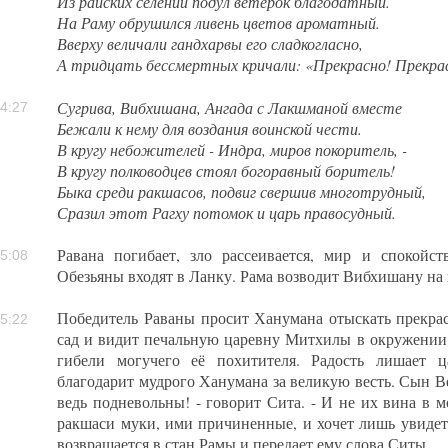
Из райских селений подул ветерок благодатный.
На Раму обрушился ливень цветов ароматный.
Вверху величали гандхарвы его сладкогласно,
А тридцать бессмертных кричали: «Прекрасно! Прекра
Сугрива, Вибхишана, Ангада с Лакшманой вместе
4:27
Бежали к нему для воздания воинской чести.
В кругу небожителей - Индра, миров покоритель, -
В кругу полководцев стоял богоравный боритель!
Быка среди ракшасов, подвиг свершив многотрудный,
Сразил этот Рагху потомок и царь правосудный.
Равана погибает, зло рассеивается, мир и спокойст
5:08
Обезьяны входят в Ланку. Рама возводит Вибхишану на 
Победитель Раваны просит Ханумана отыскать прекра
5:22
сад и видит печальную царевну Митхилы в окружении 
гибели могучего её похитителя. Радость лишает ц
благодарит мудрого Ханумана за великую весть. Сын В
ведь подневольны! - говорит Сита. - И не их вина в 
ракшаси муки, ими причиненные, и хочет лишь увидет
возвращается в стан Рамы и передает ему слова Ситы.