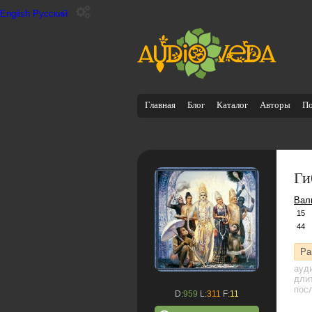
English
Русский
Главная
Блог
Каталог
Авторы
П
Ги
Вал
15
44
Ра
ауд
дли
посл
D:
959
L:
311
F:
11