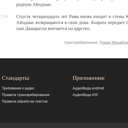
родную Айодхью.
Спустя четырнадцать лет Рама вновь входит в стены 
7:54
Айодхьи возвращаются в свои дома. Бхарата передает 
сын Дашаратхи венчается на царство.
транскрибирование:
Роман Михайло
Стандарты:
Приложения:
Требования к аудио
АудиоВеда-android
Правила транскрибирования
АудиоВеда-iOS
Правила обработки текстов