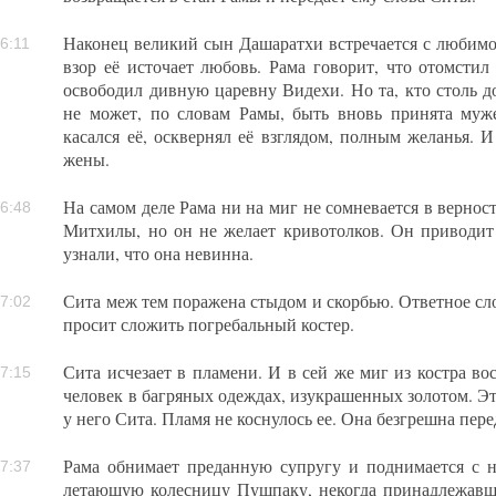
Наконец великий сын Дашаратхи встречается с любимо
6:11
взор её источает любовь. Рама говорит, что отомстил
освободил дивную царевну Видехи. Но та, кто столь д
не может, по словам Рамы, быть вновь принята муже
касался её, осквернял её взглядом, полным желанья. 
жены.
На самом деле Рама ни на миг не сомневается в верно
6:48
Митхилы, но он не желает кривотолков. Он приводит
узнали, что она невинна.
Сита меж тем поражена стыдом и скорбью. Ответное сл
7:02
просит сложить погребальный костер.
Сита исчезает в пламени. И в сей же миг из костра в
7:15
человек в багряных одеждах, изукрашенных золотом. Это
у него Сита. Пламя не коснулось ее. Она безгрешна пере
Рама обнимает преданную супругу и поднимается с 
7:37
летающую колесницу Пушпаку, некогда принадлежавшу