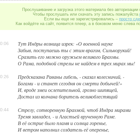
Прослушивание и загрузка этого материала без авторизации 
Чтобы прослушать или скачать эту запись пожалуйста
Если вы еще не зарегистрировались –
просто сде
Как войдёте на сайт, появится плеер, а в боковом меню слева п
Тут Индры возница изрек: «О военной науке
0:06
Забыв, поступаешь ты с этим врагом, Сильнорукий!
Сразить его можно оружьем великого Брахмы.
О Рама, подобной стрелы не найдем в трех мирах мы!
Предсказана Раваны гибель, - сказал колесничий, -
0:26
Богами - и станет сегодня он смерти добычей!»
И, вроде змеи ослепительной, грозно шипящей,
Достал из колчана боритель великоблестящий
Стрелу, сотворенную Брахмой, чтоб Индра мирами
0:44
Тремя завладел, - и Агастьей врученную Раме.
В её острие было пламя и солнца горенье,
И ветром наполнил создатель её оперенье,