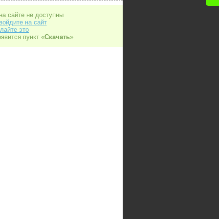
на сайте не доступны
войдите на сайт
лайте это
оявится пункт «
Скачать
»