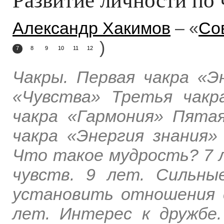
Александр Хакимов
– «
Со
)
7
8
9
10
11
12
Чакры. Первая чакра «Э
«Чувства» Третья чак
чакра «Гармония» Пята
чакра «Энергия знания»
Что такое мудрость? 7 л
чувств. 9 лет. Сильны
установить отношения 
лет. Интерес к дружбе