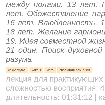
между полами. 13 лет. 
лет. Обожествление пар
16 лет. Влюбленность. 1
18 лет. Желание гармон
19. Идея совместной жизн
21 один. Поиск духовно
разума
чакравидья
чакры
йога
эволюция сознания
лекция для практикующих
сложностью восприятия: 4
длительность:
01:31:12
| к