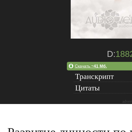
D:
188
Скачать
~41 Мб.
Транскрипт
Цитаты
adver
Развитие личности по 