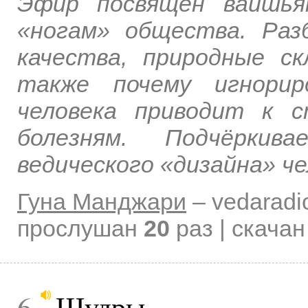
Эфир посвящён вайшь
«ногам» общества. Раз
качества, природные ск
также почему игнорир
человека приводит к с
болезням. Подчёркив
ведического «дизайна» че
Гуна Манджари
–
vedaradi
прослушан
20
раз | скача
6
Шудры