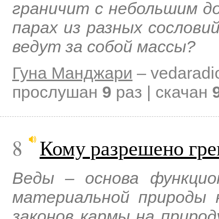
граничит с небольшим до
парах из разных сослови
ведут за собой массы?
Гуна Манджари
–
vedaradi
прослушан
9
раз | скачан
8
Кому разрешено гр
Веды – основа функцио
материальной природы н
законов кармы на природ