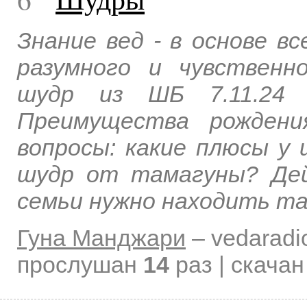
Знание вед - в основе вс
разумного и чувственн
шудр из ШБ 7.11.24 
Преимущества рожден
вопросы: какие плюсы у
шудр от тамагуны? Дей
семьи нужно находить та
Гуна Манджари
–
vedaradi
прослушан
14
раз | скача