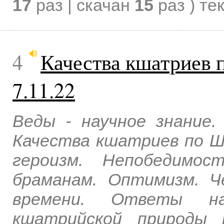
17
раз | скачан
15
раз )
те
4
Качества кшатриев 
7.11.22
Веды - научное знание.
Качества кшатриев по ШБ
героизм. Непобедимос
браманам. Оптимизм. Ч
времени. Ответы н
кшатрийской природы 