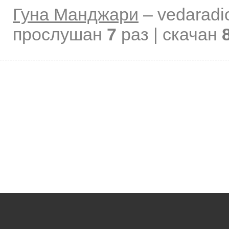
Гуна Манджари
–
vedaradi
прослушан
7
раз | скачан