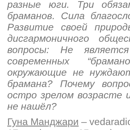
разные юги. Три обяз
браманов. Сила благосл
Развитие своей природ
дисгармоничного обще
вопросы: Не являетс
современных “брама
окружающие не нуждаю
брамана? Почему вопр
остро зрелом возрасте и
не нашёл?
Гуна Манджари
–
vedaradi