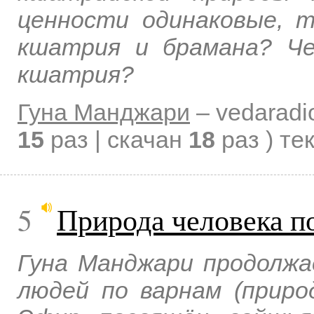
ценности одинаковые, 
кшатрия и брамана? Ч
кшатрия?
Гуна Манджари
–
vedaradi
15
раз | скачан
18
раз )
те
5
Природа человека п
Гуна Манджари продолжа
людей по варнам (приро