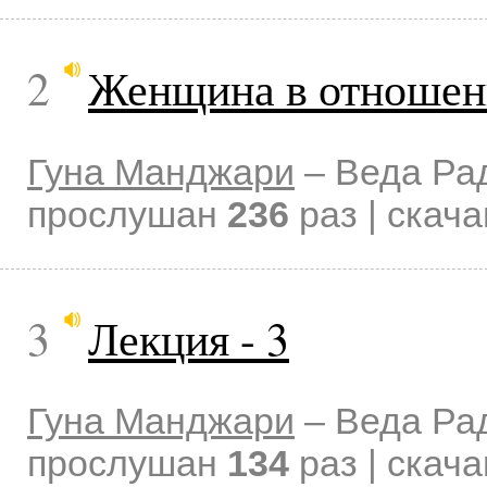
2
Женщина в отношен
Гуна Манджари
–
Веда Ра
прослушан
236
раз | скач
3
Лекция - 3
Гуна Манджари
–
Веда Ра
прослушан
134
раз | скач