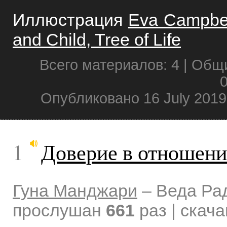
Иллюстрация
Eva Campbel 
and Child, Tree of Life
Всего материалов: 4 | Общ
0
Опубликовано 16 July 2019
1
Доверие в отношени
Гуна Манджари
–
Веда Ра
прослушан
661
раз | скач