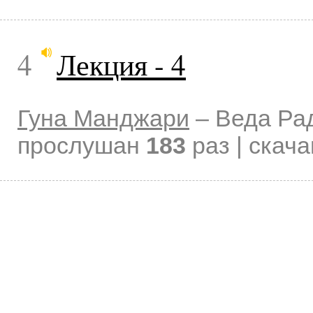
4
Лекция - 4
Гуна Манджари
–
Веда Ра
прослушан
183
раз | скач