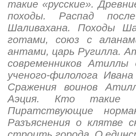
такие «русские». Древние
походы. Распад посл
Шаливахана. Походы Ша
готами, союз с аланам
антами, царь Ругилла. А
современников Атиллы 
ученого-филолога Ивана
Сражения воинов Атил
Аэция. Кто такие 
Пиратствующие норман
Разъяснения о клятве 
строить города. О единс