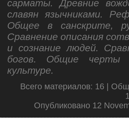
сарматы. Древние вожд
славян язычниками. Ре
Общее в санскрите, ру
Сравнение описания сотв
и сознание людей. Срав
богов. Общие черты в
культуре.
Всего материалов: 16 | Об
Опубликовано 12 Novem