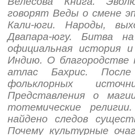
Велесова Книга. Эвол
говорят Веды о смене эп
Кали-юги. Народы, вы
Двапара-югу. Битва н
официальная история и
Индию. О благородстве 
атлас Бахрис. После
фольклорных источ
Представления о маги
тотемические религии
найдено следов сущест
Почему культурные очаг