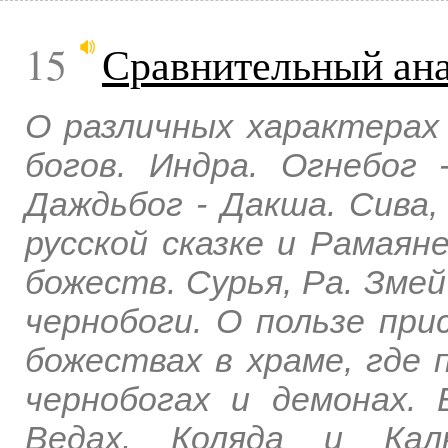
15
Сравнительный ана
О различных характерах
богов. Индра. Огнебог 
Даждьбог - Дакша. Сива,
русской сказке и Рамаян
божеств. Сурья, Ра. Зме
чернобоги. О пользе при
божествах в храме, где 
чернобогах и демонах. 
Ведах. Коляда и Кал